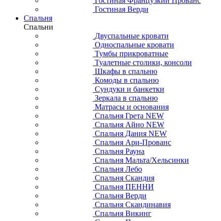
Гостиная Французкий Прованс
Гостиная Верди
Спальня
Спальни
Двуспальные кровати
Односпальные кровати
Тумбы прикроватные
Туалетные столики, консоли
Шкафы в спальню
Комоды в спальню
Сундуки и банкетки
Зеркала в спальню
Матрасы и основания
Спальня Грета NEW
Спальня Айно NEW
Спальня Дания NEW
Спальня Ари-Прованс
Спальня Рауна
Спальня Мальта/Хельсинки
Спальня Лебо
Спальня Скандия
Спальня ПЕННИ
Спальня Верди
Спальня Скандинавия
Спальня Викинг