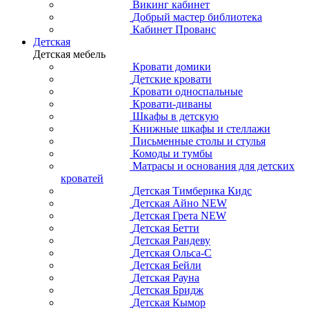
Викинг кабинет
Добрый мастер библиотека
Кабинет Прованс
Детская
Детская мебель
Кровати домики
Детские кровати
Кровати односпальные
Кровати-диваны
Шкафы в детскую
Книжные шкафы и стеллажи
Письменные столы и стулья
Комоды и тумбы
Матрасы и основания для детских
кроватей
Детская Тимберика Кидс
Детская Айно NEW
Детская Грета NEW
Детская Бетти
Детская Рандеву
Детская Ольса-С
Детская Бейли
Детская Рауна
Детская Бридж
Детская Кымор