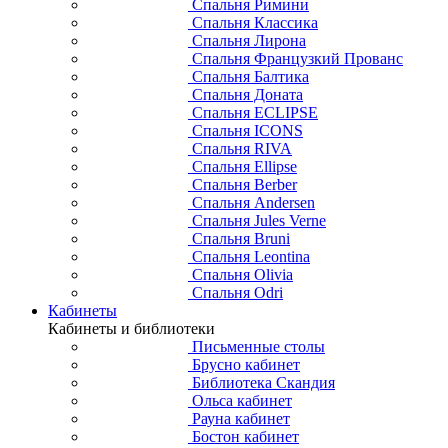
Спальня Римини
Спальня Классика
Спальня Лирона
Спальня Французкий Прованс
Спальня Балтика
Спальня Доната
Спальня ECLIPSE
Спальня ICONS
Спальня RIVA
Спальня Ellipse
Спальня Berber
Спальня Andersen
Спальня Jules Verne
Спальня Bruni
Спальня Leontina
Спальня Olivia
Спальня Odri
Кабинеты
Кабинеты и библиотеки
Письменные столы
Брусно кабинет
Библиотека Скандия
Ольса кабинет
Рауна кабинет
Бостон кабинет