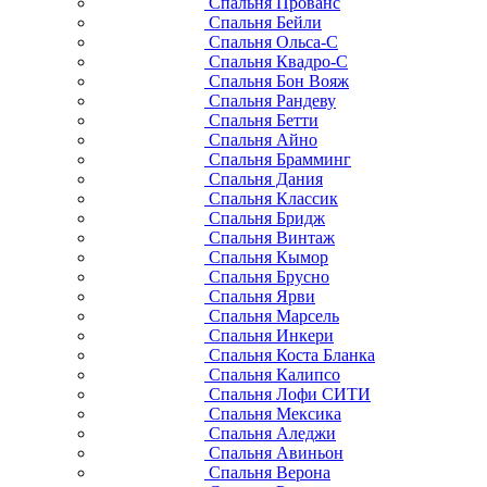
Спальня Прованс
Спальня Бейли
Спальня Ольса-С
Спальня Квадро-С
Спальня Бон Вояж
Спальня Рандеву
Спальня Бетти
Спальня Айно
Спальня Брамминг
Спальня Дания
Спальня Классик
Спальня Бридж
Спальня Винтаж
Спальня Кымор
Спальня Брусно
Спальня Ярви
Спальня Марсель
Спальня Инкери
Спальня Коста Бланка
Спальня Калипсо
Спальня Лофи СИТИ
Спальня Мексика
Спальня Аледжи
Спальня Авиньон
Спальня Верона