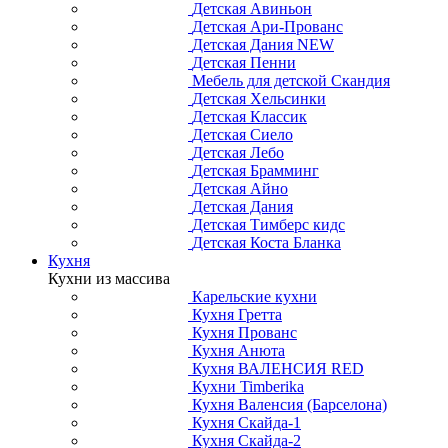
Детская Авиньон
Детская Ари-Прованс
Детская Дания NEW
Детская Пенни
Мебель для детской Скандия
Детская Хельсинки
Детская Классик
Детская Сиело
Детская Лебо
Детская Брамминг
Детская Айно
Детская Дания
Детская Тимберс кидс
Детская Коста Бланка
Кухня
Кухни из массива
Карельские кухни
Кухня Гретта
Кухня Прованс
Кухня Анюта
Кухня ВАЛЕНСИЯ RED
Кухни Timberika
Кухня Валенсия (Барселона)
Кухня Скайда-1
Кухня Скайда-2