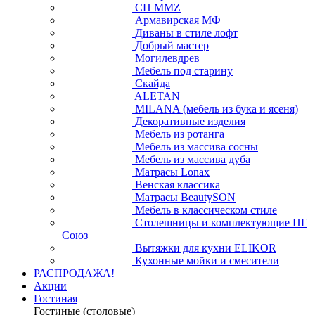
СП ММZ
Армавирская МФ
Диваны в стиле лофт
Добрый мастер
Могилевдрев
Мебель под старину
Скайда
ALETAN
MILANA (мебель из бука и ясеня)
Декоративные изделия
Мебель из ротанга
Мебель из массива сосны
Мебель из массива дуба
Матрасы Lonax
Венская классика
Матрасы BeautySON
Мебель в классическом стиле
Столешницы и комплектующие ПГ
Союз
Вытяжки для кухни ELIKOR
Кухонные мойки и смесители
РАСПРОДАЖА!
Акции
Гостиная
Гостиные (столовые)