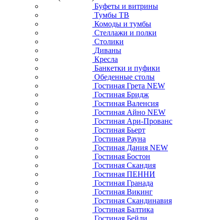
Буфеты и витрины
Тумбы ТВ
Комоды и тумбы
Стеллажи и полки
Столики
Диваны
Кресла
Банкетки и пуфики
Обеденные столы
Гостиная Грета NEW
Гостиная Бридж
Гостиная Валенсия
Гостиная Айно NEW
Гостиная Ари-Прованс
Гостиная Бьерт
Гостиная Рауна
Гостиная Дания NEW
Гостиная Бостон
Гостиная Скандия
Гостиная ПЕННИ
Гостиная Гранада
Гостиная Викинг
Гостиная Скандинавия
Гостиная Балтика
Гостиная Бейли