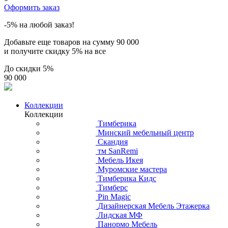
Оформить заказ
-5% на любой заказ!
Добавьте еще товаров на сумму
90 000
и получите скидку
5% на все
До скидки
5%
90 000
Коллекции
Коллекции
Тимберика
Минский мебельный центр
Скандия
тм SanRemi
Мебель Икея
Муромские мастера
Тимберика Кидс
Тимберс
Pin Magic
Дизайнерская Мебель Этажерка
Лидская МФ
Панормо Мебель