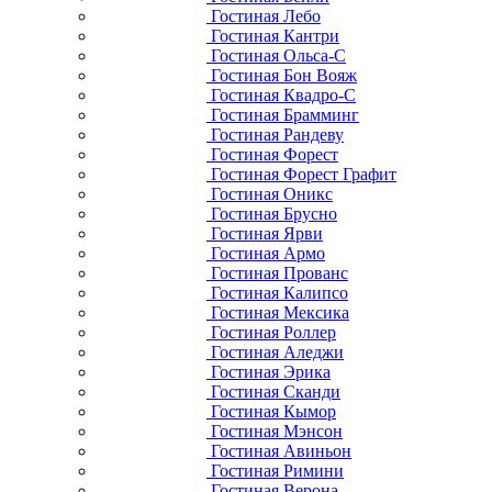
Гостиная Лебо
Гостиная Кантри
Гостиная Ольса-С
Гостиная Бон Вояж
Гостиная Квадро-С
Гостиная Брамминг
Гостиная Рандеву
Гостиная Форест
Гостиная Форест Графит
Гостиная Оникс
Гостиная Брусно
Гостиная Ярви
Гостиная Армо
Гостиная Прованс
Гостиная Калипсо
Гостиная Мексика
Гостиная Роллер
Гостиная Аледжи
Гостиная Эрика
Гостиная Сканди
Гостиная Кымор
Гостиная Мэнсон
Гостиная Авиньон
Гостиная Римини
Гостиная Верона