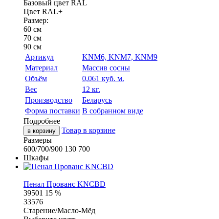
Базовый цвет RAL
Цвет RAL+
Размер:
60 см
70 см
90 см
Артикул
KNM6, KNM7, KNM9
Материал
Массив сосны
Объём
0,061 куб. м.
Вес
12 кг.
Производство
Беларусь
Форма поставки
В собранном виде
Подробнее
Товар в корзине
в корзину
Размеры
600/700/900
130
700
Шкафы
Пенал Прованс KNCBD
39501
15 %
33576
Старение/Масло-Мёд