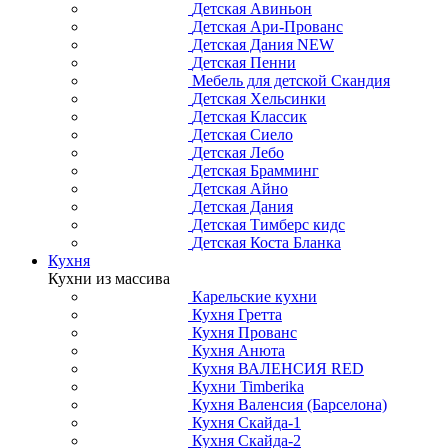
Детская Авиньон
Детская Ари-Прованс
Детская Дания NEW
Детская Пенни
Мебель для детской Скандия
Детская Хельсинки
Детская Классик
Детская Сиело
Детская Лебо
Детская Брамминг
Детская Айно
Детская Дания
Детская Тимберс кидс
Детская Коста Бланка
Кухня
Кухни из массива
Карельские кухни
Кухня Гретта
Кухня Прованс
Кухня Анюта
Кухня ВАЛЕНСИЯ RED
Кухни Timberika
Кухня Валенсия (Барселона)
Кухня Скайда-1
Кухня Скайда-2