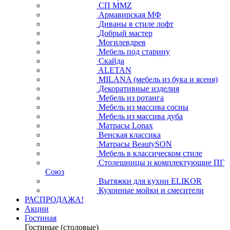
СП ММZ
Армавирская МФ
Диваны в стиле лофт
Добрый мастер
Могилевдрев
Мебель под старину
Скайда
ALETAN
MILANA (мебель из бука и ясеня)
Декоративные изделия
Мебель из ротанга
Мебель из массива сосны
Мебель из массива дуба
Матрасы Lonax
Венская классика
Матрасы BeautySON
Мебель в классическом стиле
Столешницы и комплектующие ПГ
Союз
Вытяжки для кухни ELIKOR
Кухонные мойки и смесители
РАСПРОДАЖА!
Акции
Гостиная
Гостиные (столовые)