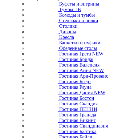
Буфеты и витрины
Тумбы ТВ
Комоды и тумбы
Стеллажи и полки
Столики
Диваны
Кресла
Банкетки и пуфики
Обеденные столы
Гостиная Грета NEW
Гостиная Бридж
Гостиная Валенсия
Гостиная Айно NEW
Гостиная Ари-Прованс
Гостиная Бьерт
Гостиная Рауна
Гостиная Дания NEW
Гостиная Бостон
Гостиная Скандия
Гостиная ПЕННИ
Гостиная Гранада
Гостиная Викинг
Гостиная Скандинавия
Гостиная Балтика
Гостиная Бейли