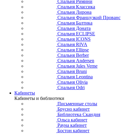
Спальня Римини
Спальня Классика
Спальня Лирона
Спальня Французкий Прованс
Спальня Балтика
Спальня Доната
Спальня ECLIPSE
Спальня ICONS
Спальня RIVA
Спальня Ellipse
Спальня Berber
Спальня Andersen
Спальня Jules Verne
Спальня Bruni
Спальня Leontina
Спальня Olivia
Спальня Odri
Кабинеты
Кабинеты и библиотеки
Письменные столы
Брусно кабинет
Библиотека Скандия
Ольса кабинет
Рауна кабинет
Бостон кабинет