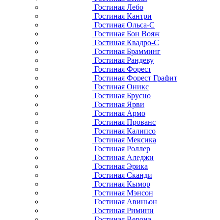
Гостиная Лебо
Гостиная Кантри
Гостиная Ольса-С
Гостиная Бон Вояж
Гостиная Квадро-С
Гостиная Брамминг
Гостиная Рандеву
Гостиная Форест
Гостиная Форест Графит
Гостиная Оникс
Гостиная Брусно
Гостиная Ярви
Гостиная Армо
Гостиная Прованс
Гостиная Калипсо
Гостиная Мексика
Гостиная Роллер
Гостиная Аледжи
Гостиная Эрика
Гостиная Сканди
Гостиная Кымор
Гостиная Мэнсон
Гостиная Авиньон
Гостиная Римини
Гостиная Верона