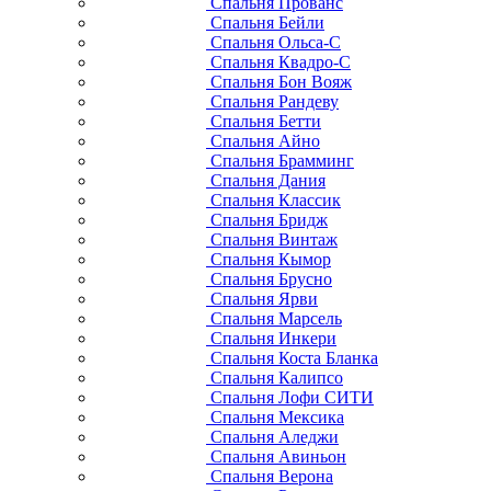
Спальня Прованс
Спальня Бейли
Спальня Ольса-С
Спальня Квадро-С
Спальня Бон Вояж
Спальня Рандеву
Спальня Бетти
Спальня Айно
Спальня Брамминг
Спальня Дания
Спальня Классик
Спальня Бридж
Спальня Винтаж
Спальня Кымор
Спальня Брусно
Спальня Ярви
Спальня Марсель
Спальня Инкери
Спальня Коста Бланка
Спальня Калипсо
Спальня Лофи СИТИ
Спальня Мексика
Спальня Аледжи
Спальня Авиньон
Спальня Верона