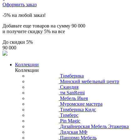
Оформить заказ
-5% на любой заказ!
Добавьте еще товаров на сумму
90 000
и получите скидку
5% на все
До скидки
5%
90 000
Коллекции
Коллекции
Тимберика
Минский мебельный центр
Скандия
тм SanRemi
Мебель Икея
Муромские мастера
Тимберика Кидс
Тимберс
Pin Magic
Дизайнерская Мебель Этажерка
Лидская МФ
Панормо Мебель