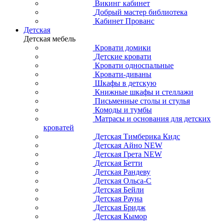
Викинг кабинет
Добрый мастер библиотека
Кабинет Прованс
Детская
Детская мебель
Кровати домики
Детские кровати
Кровати односпальные
Кровати-диваны
Шкафы в детскую
Книжные шкафы и стеллажи
Письменные столы и стулья
Комоды и тумбы
Матрасы и основания для детских
кроватей
Детская Тимберика Кидс
Детская Айно NEW
Детская Грета NEW
Детская Бетти
Детская Рандеву
Детская Ольса-С
Детская Бейли
Детская Рауна
Детская Бридж
Детская Кымор