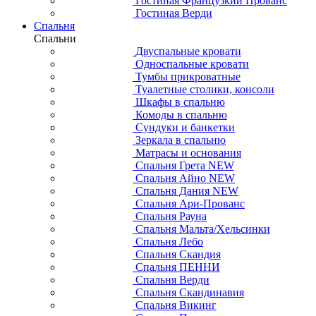
Гостиная Французкий Прованс
Гостиная Верди
Спальня
Спальни
Двуспальные кровати
Односпальные кровати
Тумбы прикроватные
Туалетные столики, консоли
Шкафы в спальню
Комоды в спальню
Сундуки и банкетки
Зеркала в спальню
Матрасы и основания
Спальня Грета NEW
Спальня Айно NEW
Спальня Дания NEW
Спальня Ари-Прованс
Спальня Рауна
Спальня Мальта/Хельсинки
Спальня Лебо
Спальня Скандия
Спальня ПЕННИ
Спальня Верди
Спальня Скандинавия
Спальня Викинг