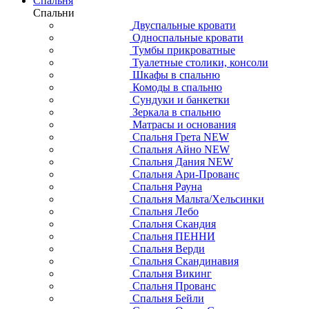
Спальня
Спальни
Двуспальные кровати
Односпальные кровати
Тумбы прикроватные
Туалетные столики, консоли
Шкафы в спальню
Комоды в спальню
Сундуки и банкетки
Зеркала в спальню
Матрасы и основания
Спальня Грета NEW
Спальня Айно NEW
Спальня Дания NEW
Спальня Ари-Прованс
Спальня Рауна
Спальня Мальта/Хельсинки
Спальня Лебо
Спальня Скандия
Спальня ПЕННИ
Спальня Верди
Спальня Скандинавия
Спальня Викинг
Спальня Прованс
Спальня Бейли