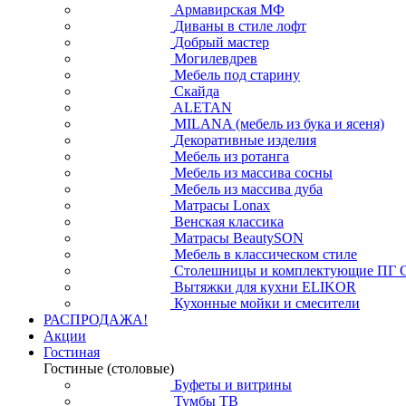
Армавирская МФ
Диваны в стиле лофт
Добрый мастер
Могилевдрев
Мебель под старину
Скайда
ALETAN
MILANA (мебель из бука и ясеня)
Декоративные изделия
Мебель из ротанга
Мебель из массива сосны
Мебель из массива дуба
Матрасы Lonax
Венская классика
Матрасы BeautySON
Мебель в классическом стиле
Столешницы и комплектующие ПГ 
Вытяжки для кухни ELIKOR
Кухонные мойки и смесители
РАСПРОДАЖА!
Акции
Гостиная
Гостиные (столовые)
Буфеты и витрины
Тумбы ТВ