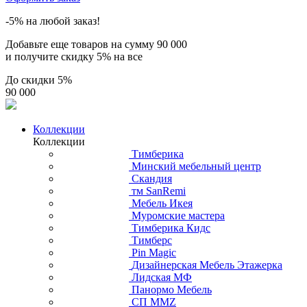
-5% на любой заказ!
Добавьте еще товаров на сумму
90 000
и получите скидку
5% на все
До скидки
5%
90 000
Коллекции
Коллекции
Тимберика
Минский мебельный центр
Скандия
тм SanRemi
Мебель Икея
Муромские мастера
Тимберика Кидс
Тимберс
Pin Magic
Дизайнерская Мебель Этажерка
Лидская МФ
Панормо Мебель
СП ММZ