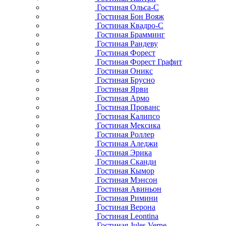
Гостиная Ольса-С
Гостиная Бон Вояж
Гостиная Квадро-С
Гостиная Брамминг
Гостиная Рандеву
Гостиная Форест
Гостиная Форест Графит
Гостиная Оникс
Гостиная Брусно
Гостиная Ярви
Гостиная Армо
Гостиная Прованс
Гостиная Калипсо
Гостиная Мексика
Гостиная Роллер
Гостиная Аледжи
Гостиная Эрика
Гостиная Сканди
Гостиная Кымор
Гостиная Мэнсон
Гостиная Авиньон
Гостиная Римини
Гостиная Верона
Гостиная Leontina
Гостиная Jules Verne