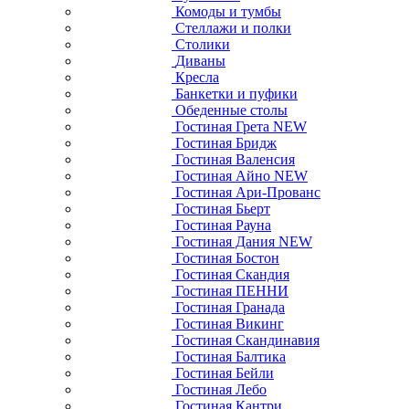
Комоды и тумбы
Стеллажи и полки
Столики
Диваны
Кресла
Банкетки и пуфики
Обеденные столы
Гостиная Грета NEW
Гостиная Бридж
Гостиная Валенсия
Гостиная Айно NEW
Гостиная Ари-Прованс
Гостиная Бьерт
Гостиная Рауна
Гостиная Дания NEW
Гостиная Бостон
Гостиная Скандия
Гостиная ПЕННИ
Гостиная Гранада
Гостиная Викинг
Гостиная Скандинавия
Гостиная Балтика
Гостиная Бейли
Гостиная Лебо
Гостиная Кантри