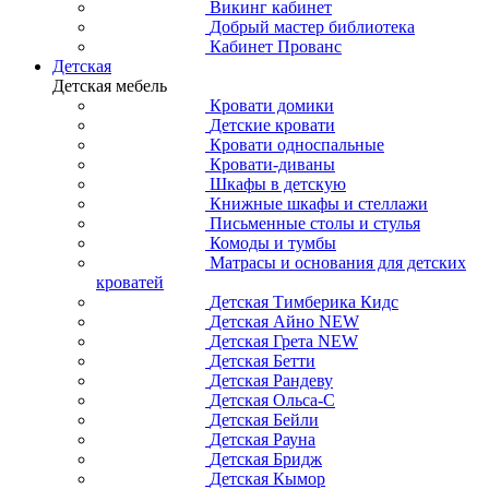
Викинг кабинет
Добрый мастер библиотека
Кабинет Прованс
Детская
Детская мебель
Кровати домики
Детские кровати
Кровати односпальные
Кровати-диваны
Шкафы в детскую
Книжные шкафы и стеллажи
Письменные столы и стулья
Комоды и тумбы
Матрасы и основания для детских
кроватей
Детская Тимберика Кидс
Детская Айно NEW
Детская Грета NEW
Детская Бетти
Детская Рандеву
Детская Ольса-С
Детская Бейли
Детская Рауна
Детская Бридж
Детская Кымор