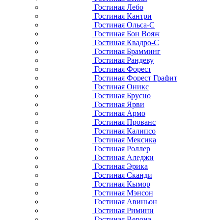
Гостиная Лебо
Гостиная Кантри
Гостиная Ольса-С
Гостиная Бон Вояж
Гостиная Квадро-С
Гостиная Брамминг
Гостиная Рандеву
Гостиная Форест
Гостиная Форест Графит
Гостиная Оникс
Гостиная Брусно
Гостиная Ярви
Гостиная Армо
Гостиная Прованс
Гостиная Калипсо
Гостиная Мексика
Гостиная Роллер
Гостиная Аледжи
Гостиная Эрика
Гостиная Сканди
Гостиная Кымор
Гостиная Мэнсон
Гостиная Авиньон
Гостиная Римини
Гостиная Верона