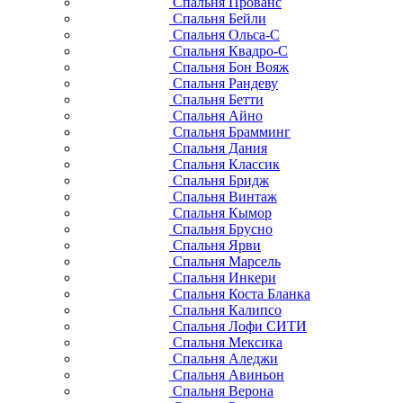
Спальня Прованс
Спальня Бейли
Спальня Ольса-С
Спальня Квадро-С
Спальня Бон Вояж
Спальня Рандеву
Спальня Бетти
Спальня Айно
Спальня Брамминг
Спальня Дания
Спальня Классик
Спальня Бридж
Спальня Винтаж
Спальня Кымор
Спальня Брусно
Спальня Ярви
Спальня Марсель
Спальня Инкери
Спальня Коста Бланка
Спальня Калипсо
Спальня Лофи СИТИ
Спальня Мексика
Спальня Аледжи
Спальня Авиньон
Спальня Верона