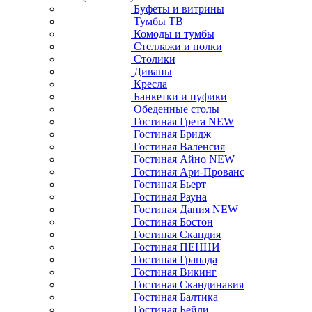
Буфеты и витрины
Тумбы ТВ
Комоды и тумбы
Стеллажи и полки
Столики
Диваны
Кресла
Банкетки и пуфики
Обеденные столы
Гостиная Грета NEW
Гостиная Бридж
Гостиная Валенсия
Гостиная Айно NEW
Гостиная Ари-Прованс
Гостиная Бьерт
Гостиная Рауна
Гостиная Дания NEW
Гостиная Бостон
Гостиная Скандия
Гостиная ПЕННИ
Гостиная Гранада
Гостиная Викинг
Гостиная Скандинавия
Гостиная Балтика
Гостиная Бейли