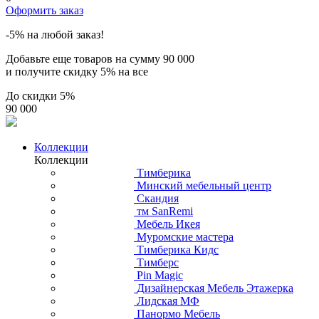
Оформить заказ
-5% на любой заказ!
Добавьте еще товаров на сумму
90 000
и получите скидку
5% на все
До скидки
5%
90 000
Коллекции
Коллекции
Тимберика
Минский мебельный центр
Скандия
тм SanRemi
Мебель Икея
Муромские мастера
Тимберика Кидс
Тимберс
Pin Magic
Дизайнерская Мебель Этажерка
Лидская МФ
Панормо Мебель