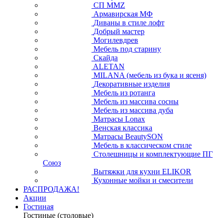
СП ММZ
Армавирская МФ
Диваны в стиле лофт
Добрый мастер
Могилевдрев
Мебель под старину
Скайда
ALETAN
MILANA (мебель из бука и ясеня)
Декоративные изделия
Мебель из ротанга
Мебель из массива сосны
Мебель из массива дуба
Матрасы Lonax
Венская классика
Матрасы BeautySON
Мебель в классическом стиле
Столешницы и комплектующие ПГ
Союз
Вытяжки для кухни ELIKOR
Кухонные мойки и смесители
РАСПРОДАЖА!
Акции
Гостиная
Гостиные (столовые)