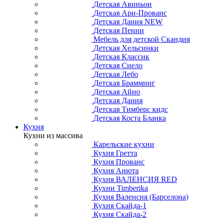
Детская Авиньон
Детская Ари-Прованс
Детская Дания NEW
Детская Пенни
Мебель для детской Скандия
Детская Хельсинки
Детская Классик
Детская Сиело
Детская Лебо
Детская Брамминг
Детская Айно
Детская Дания
Детская Тимберс кидс
Детская Коста Бланка
Кухня
Кухни из массива
Карельские кухни
Кухня Гретта
Кухня Прованс
Кухня Анюта
Кухня ВАЛЕНСИЯ RED
Кухни Timberika
Кухня Валенсия (Барселона)
Кухня Скайда-1
Кухня Скайда-2