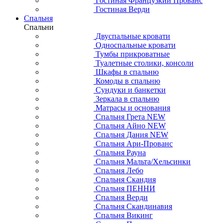
Гостиная Французкий Прованс
Гостиная Верди
Спальня
Спальни
Двуспальные кровати
Односпальные кровати
Тумбы прикроватные
Туалетные столики, консоли
Шкафы в спальню
Комоды в спальню
Сундуки и банкетки
Зеркала в спальню
Матрасы и основания
Спальня Грета NEW
Спальня Айно NEW
Спальня Дания NEW
Спальня Ари-Прованс
Спальня Рауна
Спальня Мальта/Хельсинки
Спальня Лебо
Спальня Скандия
Спальня ПЕННИ
Спальня Верди
Спальня Скандинавия
Спальня Викинг