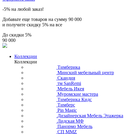
-5% на любой заказ!
Добавьте еще товаров на сумму
90 000
и получите скидку
5% на все
До скидки
5%
90 000
Коллекции
Коллекции
Тимберика
Минский мебельный центр
Скандия
тм SanRemi
Мебель Икея
Муромские мастера
Тимберика Кидс
Тимберс
Pin Magic
Дизайнерская Мебель Этажерка
Лидская МФ
Панормо Мебель
СП ММZ