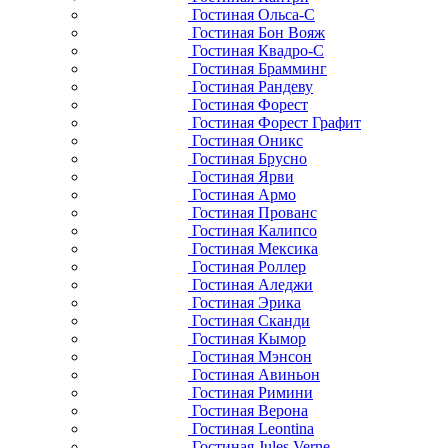
Гостиная Ольса-С
Гостиная Бон Вояж
Гостиная Квадро-С
Гостиная Брамминг
Гостиная Рандеву
Гостиная Форест
Гостиная Форест Графит
Гостиная Оникс
Гостиная Брусно
Гостиная Ярви
Гостиная Армо
Гостиная Прованс
Гостиная Калипсо
Гостиная Мексика
Гостиная Роллер
Гостиная Аледжи
Гостиная Эрика
Гостиная Сканди
Гостиная Кымор
Гостиная Мэнсон
Гостиная Авиньон
Гостиная Римини
Гостиная Верона
Гостиная Leontina
Гостиная Jules Verne