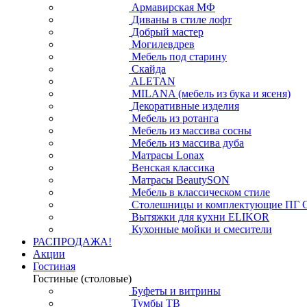
Армавирская МФ
Диваны в стиле лофт
Добрый мастер
Могилевдрев
Мебель под старину
Скайда
ALETAN
MILANA (мебель из бука и ясеня)
Декоративные изделия
Мебель из ротанга
Мебель из массива сосны
Мебель из массива дуба
Матрасы Lonax
Венская классика
Матрасы BeautySON
Мебель в классическом стиле
Столешницы и комплектующие ПГ 
Вытяжки для кухни ELIKOR
Кухонные мойки и смесители
РАСПРОДАЖА!
Акции
Гостиная
Гостиные (столовые)
Буфеты и витрины
Тумбы ТВ