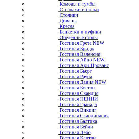
Комоды и тумбы
Стеллажи и полки
Столики
Диваны
Кресла
Банкетки и пуфики
Обеденные столы
Гостиная Грета NEW
Гостиная Бридж
Гостиная Валенсия
Гостиная Айно NEW
Гостиная Ари-Прованс
Гостиная Бьерт
Гостиная Рауна
Гостиная Дания NEW
Гостиная Бостон
Гостиная Скандия
Гостиная ПЕННИ
Гостиная Гранада
Гостиная Викинг
Гостиная Скандинавия
Гостиная Балтика
Гостиная Бейли
Гостиная Лебо
Гостиная Кантри