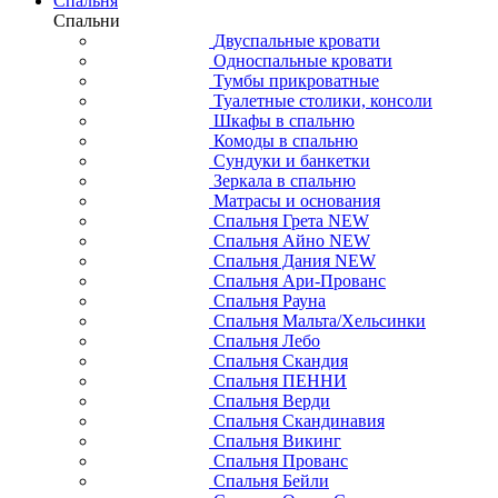
Спальня
Спальни
Двуспальные кровати
Односпальные кровати
Тумбы прикроватные
Туалетные столики, консоли
Шкафы в спальню
Комоды в спальню
Сундуки и банкетки
Зеркала в спальню
Матрасы и основания
Спальня Грета NEW
Спальня Айно NEW
Спальня Дания NEW
Спальня Ари-Прованс
Спальня Рауна
Спальня Мальта/Хельсинки
Спальня Лебо
Спальня Скандия
Спальня ПЕННИ
Спальня Верди
Спальня Скандинавия
Спальня Викинг
Спальня Прованс
Спальня Бейли