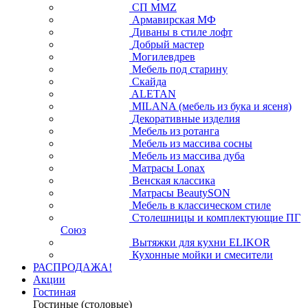
СП ММZ
Армавирская МФ
Диваны в стиле лофт
Добрый мастер
Могилевдрев
Мебель под старину
Скайда
ALETAN
MILANA (мебель из бука и ясеня)
Декоративные изделия
Мебель из ротанга
Мебель из массива сосны
Мебель из массива дуба
Матрасы Lonax
Венская классика
Матрасы BeautySON
Мебель в классическом стиле
Столешницы и комплектующие ПГ
Союз
Вытяжки для кухни ELIKOR
Кухонные мойки и смесители
РАСПРОДАЖА!
Акции
Гостиная
Гостиные (столовые)