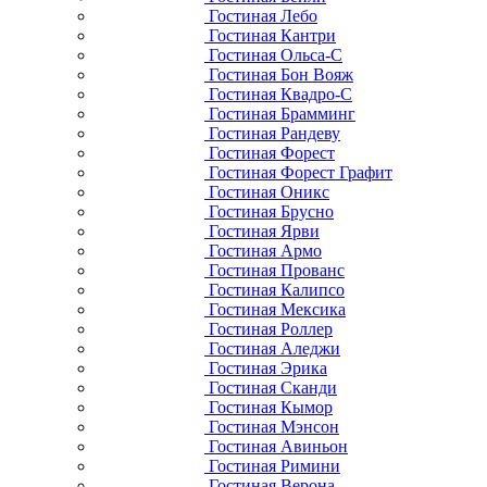
Гостиная Лебо
Гостиная Кантри
Гостиная Ольса-С
Гостиная Бон Вояж
Гостиная Квадро-С
Гостиная Брамминг
Гостиная Рандеву
Гостиная Форест
Гостиная Форест Графит
Гостиная Оникс
Гостиная Брусно
Гостиная Ярви
Гостиная Армо
Гостиная Прованс
Гостиная Калипсо
Гостиная Мексика
Гостиная Роллер
Гостиная Аледжи
Гостиная Эрика
Гостиная Сканди
Гостиная Кымор
Гостиная Мэнсон
Гостиная Авиньон
Гостиная Римини
Гостиная Верона