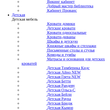
Викинг кабинет
Добрый мастер библиотека
Кабинет Прованс
Детская
Детская мебель
Кровати домики
Детские кровати
Кровати односпальные
Кровати-диваны
Шкафы в детскую
Книжные шкафы и стеллажи
Письменные столы и стулья
Комоды и тумбы
Матрасы и основания для детских
кроватей
Детская Тимберика Кидс
Детская Айно NEW
Детская Грета NEW
Детская Бетти
Детская Рандеву
Детская Ольса-С
Детская Бейли
Детская Рауна
Детская Бридж
Детская Кымор