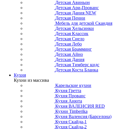
Детская Авиньон
Детская Ари-Прованс
Детская Дания NEW
Детская Пенни
Мебель для детской Скандия
Детская Хельсинки
Детская Классик
Детская Сиело
Детская Лебо
Детская Брамминг
Детская Айно
Детская Дания
Детская Тимберс кидс
Детская Коста Бланка
Кухня
Кухни из массива
Карельские кухни
Кухня Гретта
Кухня Прованс
Кухня Анюта
Кухня ВАЛЕНСИЯ RED
Кухни Timberika
Кухня Валенсия (Барселона)
Кухня Скайда-1
Кухня Скайда-2