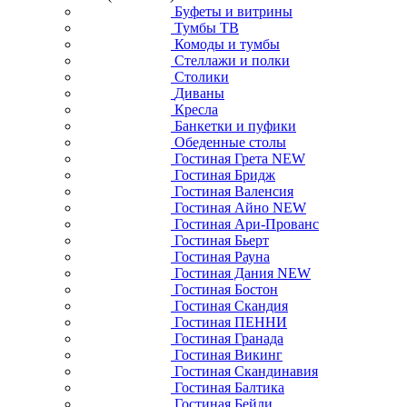
Буфеты и витрины
Тумбы ТВ
Комоды и тумбы
Стеллажи и полки
Столики
Диваны
Кресла
Банкетки и пуфики
Обеденные столы
Гостиная Грета NEW
Гостиная Бридж
Гостиная Валенсия
Гостиная Айно NEW
Гостиная Ари-Прованс
Гостиная Бьерт
Гостиная Рауна
Гостиная Дания NEW
Гостиная Бостон
Гостиная Скандия
Гостиная ПЕННИ
Гостиная Гранада
Гостиная Викинг
Гостиная Скандинавия
Гостиная Балтика
Гостиная Бейли