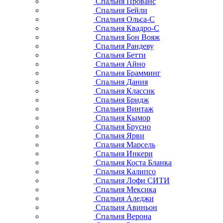
Спальня Прованс
Спальня Бейли
Спальня Ольса-С
Спальня Квадро-С
Спальня Бон Вояж
Спальня Рандеву
Спальня Бетти
Спальня Айно
Спальня Брамминг
Спальня Дания
Спальня Классик
Спальня Бридж
Спальня Винтаж
Спальня Кымор
Спальня Брусно
Спальня Ярви
Спальня Марсель
Спальня Инкери
Спальня Коста Бланка
Спальня Калипсо
Спальня Лофи СИТИ
Спальня Мексика
Спальня Аледжи
Спальня Авиньон
Спальня Верона