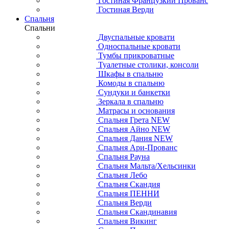
Гостиная Французкий Прованс
Гостиная Верди
Спальня
Спальни
Двуспальные кровати
Односпальные кровати
Тумбы прикроватные
Туалетные столики, консоли
Шкафы в спальню
Комоды в спальню
Сундуки и банкетки
Зеркала в спальню
Матрасы и основания
Спальня Грета NEW
Спальня Айно NEW
Спальня Дания NEW
Спальня Ари-Прованс
Спальня Рауна
Спальня Мальта/Хельсинки
Спальня Лебо
Спальня Скандия
Спальня ПЕННИ
Спальня Верди
Спальня Скандинавия
Спальня Викинг