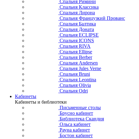
Спальня Римини
Спальня Классика
Спальня Лирона
Спальня Французкий Прованс
Спальня Балтика
Спальня Доната
Спальня ECLIPSE
Спальня ICONS
Спальня RIVA
Спальня Ellipse
Спальня Berber
Спальня Andersen
Спальня Jules Verne
Спальня Bruni
Спальня Leontina
Спальня Olivia
Спальня Odri
Кабинеты
Кабинеты и библиотеки
Письменные столы
Брусно кабинет
Библиотека Скандия
Ольса кабинет
Рауна кабинет
Бостон кабинет