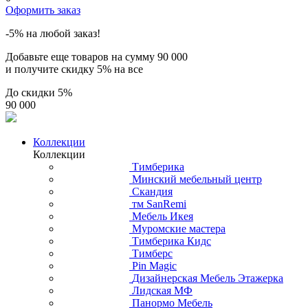
Оформить заказ
-5% на любой заказ!
Добавьте еще товаров на сумму
90 000
и получите скидку
5% на все
До скидки
5%
90 000
Коллекции
Коллекции
Тимберика
Минский мебельный центр
Скандия
тм SanRemi
Мебель Икея
Муромские мастера
Тимберика Кидс
Тимберс
Pin Magic
Дизайнерская Мебель Этажерка
Лидская МФ
Панормо Мебель