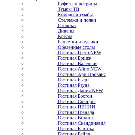
Буфеты и витрины
Тумбы ТВ
Комоды и тумбы
Стеллажи и полки
Столики
Диваны
Кресла
Банкетки и пуфики
Обеденные столы
Гостиная Грета NEW
Гостиная Бридж
Гостиная Валенсия
Гостиная Айно NEW
Гостиная Ари-Прованс
Гостиная Бьерт
Гостиная Рауна
Гостиная Дания NEW
Гостиная Бостон
Гостиная Скандия
Гостиная ПЕННИ
Гостиная Гранада
Гостиная Викинг
Гостиная Скандинавия
Гостиная Балтика
Гостиная Бейли