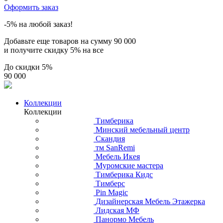
Оформить заказ
-5% на любой заказ!
Добавьте еще товаров на сумму
90 000
и получите скидку
5% на все
До скидки
5%
90 000
Коллекции
Коллекции
Тимберика
Минский мебельный центр
Скандия
тм SanRemi
Мебель Икея
Муромские мастера
Тимберика Кидс
Тимберс
Pin Magic
Дизайнерская Мебель Этажерка
Лидская МФ
Панормо Мебель