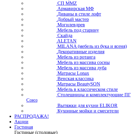
СП ММZ
Армавирская МФ
Диваны в стиле лофт
Добрый мастер
Могилевдрев
Мебель под старину
Скайда
ALETAN
MILANA (мебель из бука и ясеня)
Декоративные изделия
Мебель из ротанга
Мебель из массива сосны
Мебель из массива дуба
Матрасы Lonax
Венская классика
Матрасы BeautySON
Мебель в классическом стиле
Столешницы и комплектующие ПГ
Союз
Вытяжки для кухни ELIKOR
Кухонные мойки и смесители
РАСПРОДАЖА!
Акции
Гостиная
Гостиные (столовые)