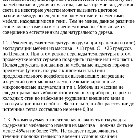
на мебельные изделия из массива, так как прямое воздействие
света на некоторые участки может вызывать цветовое
различие между освещенными элементами и элементами
мебели, находящимися в тени. Тем не менее, данное различие
станет менее заметным с течением времени. Оно является
совершенно естественным для натурального дерева.
1.2. Рекомендуемая температура воздуха при хранении и (или)
эксплуатации мебели из массива - +18 град. С - +25 градусов
по Цельсию. При этом резкие перепады температуры в этом
промежутке могут серьезно повредить изделие или его части.
Нельзя допускать попадания на мебельные изделия горячих
предметов (утюги, посуда с кипятком и т.п.) или
продолжительного воздействия вызывающих нагревание
излучений (свет мощных ламп, неэкранизированные
микроволновые излучатели и т.п.). Мебель из массива не
следует размещать вблизи отопительных приборов, сырых и
холодных стен во избежание ухудшения внешнего вида и
эксплуатационных свойств. Желательно, чтобы расстояние до
источника тепла составляло не менее 0,8 м.
1.3. Рекомендуемая относительная влажность воздуха для
содержания мебельного изделия из массива – должна быть не
менее 45% и не более 75%. Не следует поддерживать в
течении продолжительного времени условия крайней