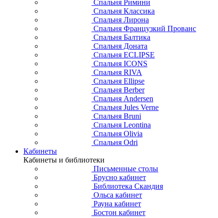
Спальня Римини
Спальня Классика
Спальня Лирона
Спальня Французкий Прованс
Спальня Балтика
Спальня Доната
Спальня ECLIPSE
Спальня ICONS
Спальня RIVA
Спальня Ellipse
Спальня Berber
Спальня Andersen
Спальня Jules Verne
Спальня Bruni
Спальня Leontina
Спальня Olivia
Спальня Odri
Кабинеты
Кабинеты и библиотеки
Письменные столы
Брусно кабинет
Библиотека Скандия
Ольса кабинет
Рауна кабинет
Бостон кабинет