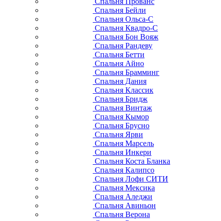
Спальня Прованс
Спальня Бейли
Спальня Ольса-С
Спальня Квадро-С
Спальня Бон Вояж
Спальня Рандеву
Спальня Бетти
Спальня Айно
Спальня Брамминг
Спальня Дания
Спальня Классик
Спальня Бридж
Спальня Винтаж
Спальня Кымор
Спальня Брусно
Спальня Ярви
Спальня Марсель
Спальня Инкери
Спальня Коста Бланка
Спальня Калипсо
Спальня Лофи СИТИ
Спальня Мексика
Спальня Аледжи
Спальня Авиньон
Спальня Верона