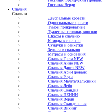
Гостиная Французкий Прованс
Гостиная Верди
Спальня
Спальни
Двуспальные кровати
Односпальные кровати
Тумбы прикроватные
Туалетные столики, консоли
Шкафы в спальню
Комоды в спальню
Сундуки и банкетки
Зеркала в спальню
Матрасы и основания
Спальня Грета NEW
Спальня Айно NEW
Спальня Дания NEW
Спальня Ари-Прованс
Спальня Рауна
Спальня Мальта/Хельсинки
Спальня Лебо
Спальня Скандия
Спальня ПЕННИ
Спальня Верди
Спальня Скандинавия
Спальня Викинг