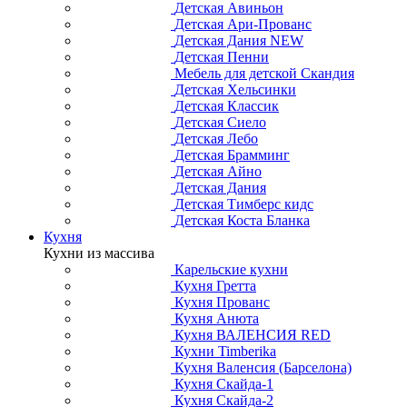
Детская Авиньон
Детская Ари-Прованс
Детская Дания NEW
Детская Пенни
Мебель для детской Скандия
Детская Хельсинки
Детская Классик
Детская Сиело
Детская Лебо
Детская Брамминг
Детская Айно
Детская Дания
Детская Тимберс кидс
Детская Коста Бланка
Кухня
Кухни из массива
Карельские кухни
Кухня Гретта
Кухня Прованс
Кухня Анюта
Кухня ВАЛЕНСИЯ RED
Кухни Timberika
Кухня Валенсия (Барселона)
Кухня Скайда-1
Кухня Скайда-2