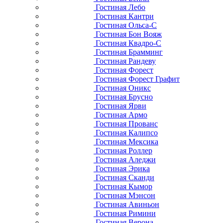
Гостиная Лебо
Гостиная Кантри
Гостиная Ольса-С
Гостиная Бон Вояж
Гостиная Квадро-С
Гостиная Брамминг
Гостиная Рандеву
Гостиная Форест
Гостиная Форест Графит
Гостиная Оникс
Гостиная Брусно
Гостиная Ярви
Гостиная Армо
Гостиная Прованс
Гостиная Калипсо
Гостиная Мексика
Гостиная Роллер
Гостиная Аледжи
Гостиная Эрика
Гостиная Сканди
Гостиная Кымор
Гостиная Мэнсон
Гостиная Авиньон
Гостиная Римини
Гостиная Верона