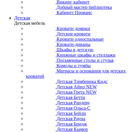
Викинг кабинет
Добрый мастер библиотека
Кабинет Прованс
Детская
Детская мебель
Кровати домики
Детские кровати
Кровати односпальные
Кровати-диваны
Шкафы в детскую
Книжные шкафы и стеллажи
Письменные столы и стулья
Комоды и тумбы
Матрасы и основания для детских
кроватей
Детская Тимберика Кидс
Детская Айно NEW
Детская Грета NEW
Детская Бетти
Детская Рандеву
Детская Ольса-С
Детская Бейли
Детская Рауна
Детская Бридж
Детская Кымор