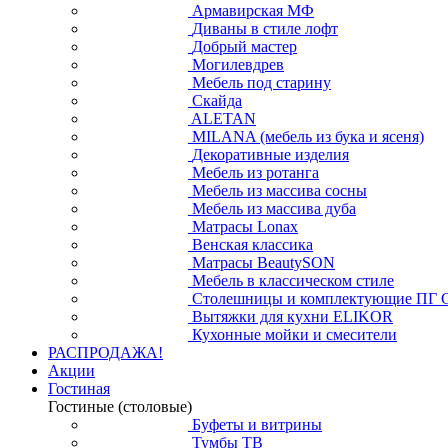
Армавирская МФ
Диваны в стиле лофт
Добрый мастер
Могилевдрев
Мебель под старину
Скайда
ALETAN
MILANA (мебель из бука и ясеня)
Декоративные изделия
Мебель из ротанга
Мебель из массива сосны
Мебель из массива дуба
Матрасы Lonax
Венская классика
Матрасы BeautySON
Мебель в классическом стиле
Столешницы и комплектующие ПГ 
Вытяжки для кухни ELIKOR
Кухонные мойки и смесители
РАСПРОДАЖА!
Акции
Гостиная
Гостиные (столовые)
Буфеты и витрины
Тумбы ТВ