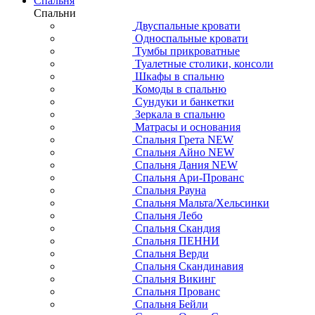
Спальня
Спальни
Двуспальные кровати
Односпальные кровати
Тумбы прикроватные
Туалетные столики, консоли
Шкафы в спальню
Комоды в спальню
Сундуки и банкетки
Зеркала в спальню
Матрасы и основания
Спальня Грета NEW
Спальня Айно NEW
Спальня Дания NEW
Спальня Ари-Прованс
Спальня Рауна
Спальня Мальта/Хельсинки
Спальня Лебо
Спальня Скандия
Спальня ПЕННИ
Спальня Верди
Спальня Скандинавия
Спальня Викинг
Спальня Прованс
Спальня Бейли