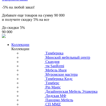
-5% на любой заказ!
Добавьте еще товаров на сумму
90 000
и получите скидку
5% на все
До скидки
5%
90 000
Коллекции
Коллекции
Тимберика
Минский мебельный центр
Скандия
тм SanRemi
Мебель Икея
Муромские мастера
Тимберика Кидс
Тимберс
Pin Magic
Дизайнерская Мебель Этажерка
Лидская МФ
Панормо Мебель
СП ММZ