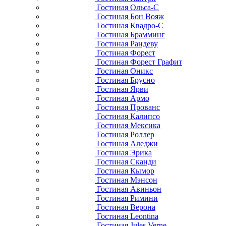
Гостиная Ольса-С
Гостиная Бон Вояж
Гостиная Квадро-С
Гостиная Брамминг
Гостиная Рандеву
Гостиная Форест
Гостиная Форест Графит
Гостиная Оникс
Гостиная Брусно
Гостиная Ярви
Гостиная Армо
Гостиная Прованс
Гостиная Калипсо
Гостиная Мексика
Гостиная Роллер
Гостиная Аледжи
Гостиная Эрика
Гостиная Сканди
Гостиная Кымор
Гостиная Мэнсон
Гостиная Авиньон
Гостиная Римини
Гостиная Верона
Гостиная Leontina
Гостиная Jules Verne