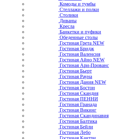
Комоды и тумбы
Стеллажи и полки
Столики
Диваны
Кресла
Банкетки и пуфики
Обеденные столы
Гостиная Грета NEW
Гостиная Бридж
Гостиная Валенсия
Гостиная Айно NEW
Гостиная Ари-Прованс
Гостиная Бьерт
Гостиная Рауна
Гостиная Дания NEW
Гостиная Бостон
Гостиная Скандия
Гостиная ПЕННИ
Гостиная Гранада
Гостиная Викинг
Гостиная Скандинавия
Гостиная Балтика
Гостиная Бейли
Гостиная Лебо
Гостиная Кантри