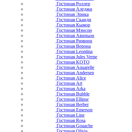
Гостиная Роллер
Гостиная Аледжи
Гостиная Эрика
Гостиная Сканди
Гостиная Кымор
Гостиная Мэнсон
Гостиная Авиньон
Гостиная Римини
Гостиная Верона
Гостиная Leontina
Гостиная Jules Verne
Гостиная KOTO
Гостиная Aquarelle
Гостиная Andersen
Гостиная Alice
Гостиная Art
Гостиная Arka
Гостиная Bubble
Гостиная Ellipse
Гостиная Berber
Гостиная Emerson
Гостиная Line
Гостиная Rosa
Гостиная Gouache
Гостиная Olivia