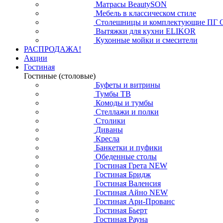
Матрасы BeautySON
Мебель в классическом стиле
Столешницы и комплектующие ПГ 
Вытяжки для кухни ELIKOR
Кухонные мойки и смесители
РАСПРОДАЖА!
Акции
Гостиная
Гостиные (столовые)
Буфеты и витрины
Тумбы ТВ
Комоды и тумбы
Стеллажи и полки
Столики
Диваны
Кресла
Банкетки и пуфики
Обеденные столы
Гостиная Грета NEW
Гостиная Бридж
Гостиная Валенсия
Гостиная Айно NEW
Гостиная Ари-Прованс
Гостиная Бьерт
Гостиная Рауна