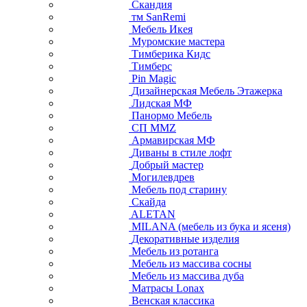
Скандия
тм SanRemi
Мебель Икея
Муромские мастера
Тимберика Кидс
Тимберс
Pin Magic
Дизайнерская Мебель Этажерка
Лидская МФ
Панормо Мебель
СП ММZ
Армавирская МФ
Диваны в стиле лофт
Добрый мастер
Могилевдрев
Мебель под старину
Скайда
ALETAN
MILANA (мебель из бука и ясеня)
Декоративные изделия
Мебель из ротанга
Мебель из массива сосны
Мебель из массива дуба
Матрасы Lonax
Венская классика