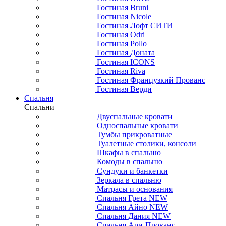
Гостиная Bruni
Гостиная Nicole
Гостиная Лофт СИТИ
Гостиная Odri
Гостиная Pollo
Гостиная Доната
Гостиная ICONS
Гостиная Riva
Гостиная Французкий Прованс
Гостиная Верди
Спальня
Спальни
Двуспальные кровати
Односпальные кровати
Тумбы прикроватные
Туалетные столики, консоли
Шкафы в спальню
Комоды в спальню
Сундуки и банкетки
Зеркала в спальню
Матрасы и основания
Спальня Грета NEW
Спальня Айно NEW
Спальня Дания NEW
Спальня Ари-Прованс