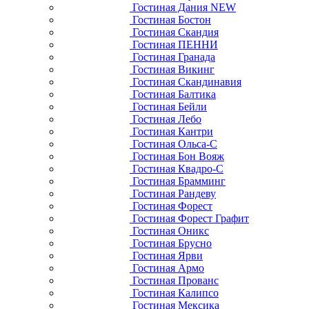
Гостиная Дания NEW
Гостиная Бостон
Гостиная Скандия
Гостиная ПЕННИ
Гостиная Гранада
Гостиная Викинг
Гостиная Скандинавия
Гостиная Балтика
Гостиная Бейли
Гостиная Лебо
Гостиная Кантри
Гостиная Ольса-С
Гостиная Бон Вояж
Гостиная Квадро-С
Гостиная Брамминг
Гостиная Рандеву
Гостиная Форест
Гостиная Форест Графит
Гостиная Оникс
Гостиная Брусно
Гостиная Ярви
Гостиная Армо
Гостиная Прованс
Гостиная Калипсо
Гостиная Мексика