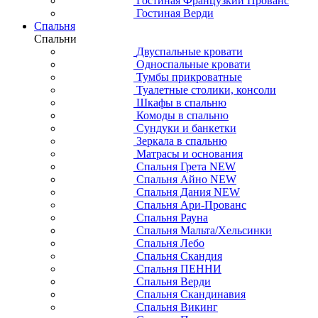
Гостиная Французкий Прованс
Гостиная Верди
Спальня
Спальни
Двуспальные кровати
Односпальные кровати
Тумбы прикроватные
Туалетные столики, консоли
Шкафы в спальню
Комоды в спальню
Сундуки и банкетки
Зеркала в спальню
Матрасы и основания
Спальня Грета NEW
Спальня Айно NEW
Спальня Дания NEW
Спальня Ари-Прованс
Спальня Рауна
Спальня Мальта/Хельсинки
Спальня Лебо
Спальня Скандия
Спальня ПЕННИ
Спальня Верди
Спальня Скандинавия
Спальня Викинг