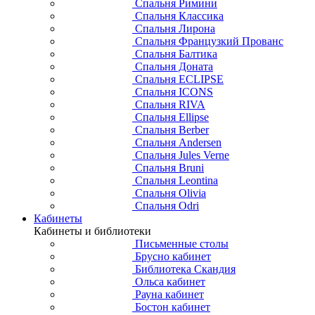
Спальня Римини
Спальня Классика
Спальня Лирона
Спальня Французкий Прованс
Спальня Балтика
Спальня Доната
Спальня ECLIPSE
Спальня ICONS
Спальня RIVA
Спальня Ellipse
Спальня Berber
Спальня Andersen
Спальня Jules Verne
Спальня Bruni
Спальня Leontina
Спальня Olivia
Спальня Odri
Кабинеты
Кабинеты и библиотеки
Письменные столы
Брусно кабинет
Библиотека Скандия
Ольса кабинет
Рауна кабинет
Бостон кабинет