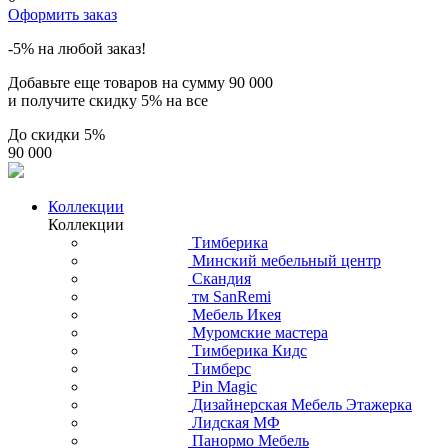
Оформить заказ
-5% на любой заказ!
Добавьте еще товаров на сумму
90 000
и получите скидку
5% на все
До скидки
5%
90 000
Коллекции
Коллекции
Тимберика
Минский мебельный центр
Скандия
тм SanRemi
Мебель Икея
Муромские мастера
Тимберика Кидс
Тимберс
Pin Magic
Дизайнерская Мебель Этажерка
Лидская МФ
Панормо Мебель