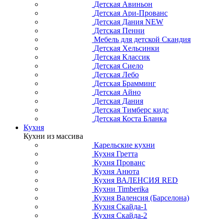
Детская Авиньон
Детская Ари-Прованс
Детская Дания NEW
Детская Пенни
Мебель для детской Скандия
Детская Хельсинки
Детская Классик
Детская Сиело
Детская Лебо
Детская Брамминг
Детская Айно
Детская Дания
Детская Тимберс кидс
Детская Коста Бланка
Кухня
Кухни из массива
Карельские кухни
Кухня Гретта
Кухня Прованс
Кухня Анюта
Кухня ВАЛЕНСИЯ RED
Кухни Timberika
Кухня Валенсия (Барселона)
Кухня Скайда-1
Кухня Скайда-2