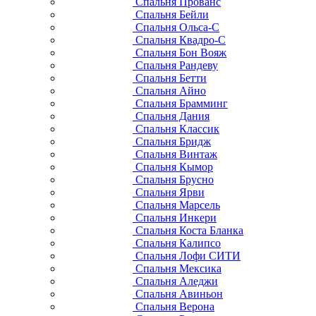
Спальня Прованс
Спальня Бейли
Спальня Ольса-С
Спальня Квадро-С
Спальня Бон Вояж
Спальня Рандеву
Спальня Бетти
Спальня Айно
Спальня Брамминг
Спальня Дания
Спальня Классик
Спальня Бридж
Спальня Винтаж
Спальня Кымор
Спальня Брусно
Спальня Ярви
Спальня Марсель
Спальня Инкери
Спальня Коста Бланка
Спальня Калипсо
Спальня Лофи СИТИ
Спальня Мексика
Спальня Аледжи
Спальня Авиньон
Спальня Верона