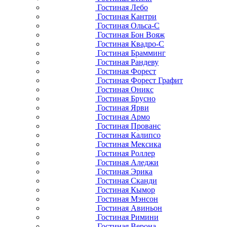
Гостиная Лебо
Гостиная Кантри
Гостиная Ольса-С
Гостиная Бон Вояж
Гостиная Квадро-С
Гостиная Брамминг
Гостиная Рандеву
Гостиная Форест
Гостиная Форест Графит
Гостиная Оникс
Гостиная Брусно
Гостиная Ярви
Гостиная Армо
Гостиная Прованс
Гостиная Калипсо
Гостиная Мексика
Гостиная Роллер
Гостиная Аледжи
Гостиная Эрика
Гостиная Сканди
Гостиная Кымор
Гостиная Мэнсон
Гостиная Авиньон
Гостиная Римини
Гостиная Верона