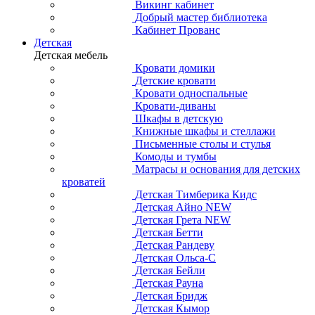
Викинг кабинет
Добрый мастер библиотека
Кабинет Прованс
Детская
Детская мебель
Кровати домики
Детские кровати
Кровати односпальные
Кровати-диваны
Шкафы в детскую
Книжные шкафы и стеллажи
Письменные столы и стулья
Комоды и тумбы
Матрасы и основания для детских
кроватей
Детская Тимберика Кидс
Детская Айно NEW
Детская Грета NEW
Детская Бетти
Детская Рандеву
Детская Ольса-С
Детская Бейли
Детская Рауна
Детская Бридж
Детская Кымор