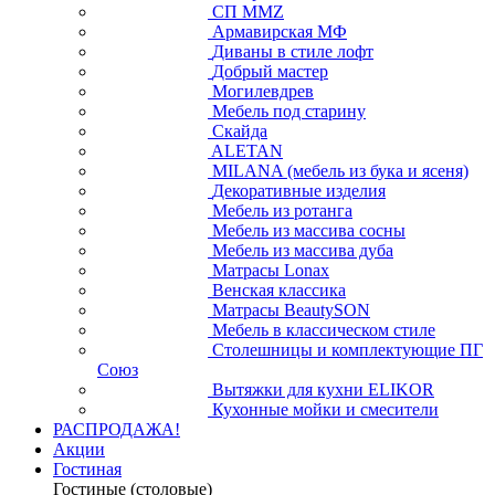
СП ММZ
Армавирская МФ
Диваны в стиле лофт
Добрый мастер
Могилевдрев
Мебель под старину
Скайда
ALETAN
MILANA (мебель из бука и ясеня)
Декоративные изделия
Мебель из ротанга
Мебель из массива сосны
Мебель из массива дуба
Матрасы Lonax
Венская классика
Матрасы BeautySON
Мебель в классическом стиле
Столешницы и комплектующие ПГ
Союз
Вытяжки для кухни ELIKOR
Кухонные мойки и смесители
РАСПРОДАЖА!
Акции
Гостиная
Гостиные (столовые)