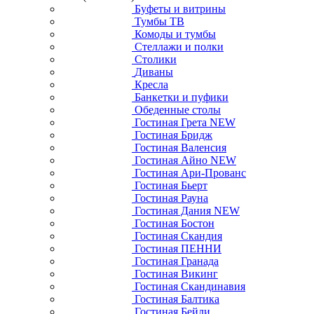
Буфеты и витрины
Тумбы ТВ
Комоды и тумбы
Стеллажи и полки
Столики
Диваны
Кресла
Банкетки и пуфики
Обеденные столы
Гостиная Грета NEW
Гостиная Бридж
Гостиная Валенсия
Гостиная Айно NEW
Гостиная Ари-Прованс
Гостиная Бьерт
Гостиная Рауна
Гостиная Дания NEW
Гостиная Бостон
Гостиная Скандия
Гостиная ПЕННИ
Гостиная Гранада
Гостиная Викинг
Гостиная Скандинавия
Гостиная Балтика
Гостиная Бейли