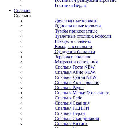
Гостиная Французкий Прованс
Гостиная Верди
Спальня
Спальни
Двуспальные кровати
Односпальные кровати
Тумбы прикроватные
Туалетные столики, консоли
Шкафы в спальню
Комоды в спальню
Сундуки и банкетки
Зеркала в спальню
Матрасы и основания
Спальня Грета NEW
Спальня Айно NEW
Спальня Дания NEW
Спальня Ари-Прованс
Спальня Рауна
Спальня Мальта/Хельсинки
Спальня Лебо
Спальня Скандия
Спальня ПЕННИ
Спальня Верди
Спальня Скандинавия
Спальня Викинг