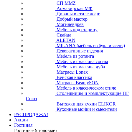
СП ММZ
Армавирская МФ
Диваны в стиле лофт
Добрый мастер
Могилевдрев
Мебель под старину
Скайда
ALETAN
MILANA (мебель из бука и ясеня)
Декоративные изделия
Мебель из ротанга
Мебель из массива сосны
Мебель из массива дуба
Матрасы Lonax
Венская классика
Матрасы BeautySON
Мебель в классическом стиле
Столешницы и комплектующие ПГ
Союз
Вытяжки для кухни ELIKOR
Кухонные мойки и смесители
РАСПРОДАЖА!
Акции
Гостиная
Гостиные (столовые)