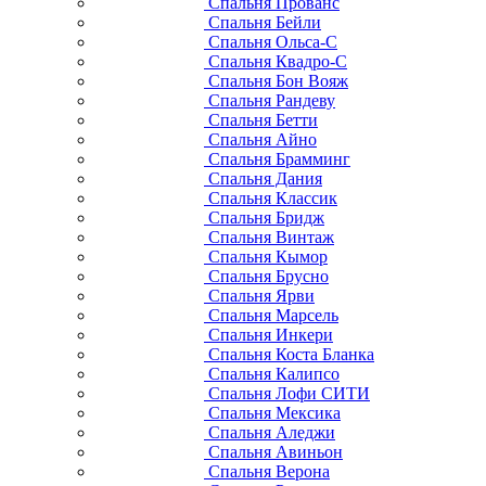
Спальня Прованс
Спальня Бейли
Спальня Ольса-С
Спальня Квадро-С
Спальня Бон Вояж
Спальня Рандеву
Спальня Бетти
Спальня Айно
Спальня Брамминг
Спальня Дания
Спальня Классик
Спальня Бридж
Спальня Винтаж
Спальня Кымор
Спальня Брусно
Спальня Ярви
Спальня Марсель
Спальня Инкери
Спальня Коста Бланка
Спальня Калипсо
Спальня Лофи СИТИ
Спальня Мексика
Спальня Аледжи
Спальня Авиньон
Спальня Верона