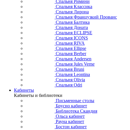
Спальня Римини
Спальня Классика
Спальня Лирона
Спальня Французкий Прованс
Спальня Балтика
Спальня Доната
Спальня ECLIPSE
Спальня ICONS
Спальня RIVA
Спальня Ellipse
Спальня Berber
Спальня Andersen
Спальня Jules Verne
Спальня Bruni
Спальня Leontina
Спальня Olivia
Спальня Odri
Кабинеты
Кабинеты и библиотеки
Письменные столы
Брусно кабинет
Библиотека Скандия
Ольса кабинет
Рауна кабинет
Бостон кабинет