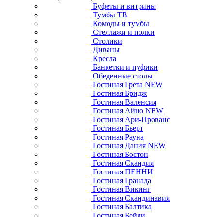
Буфеты и витрины
Тумбы ТВ
Комоды и тумбы
Стеллажи и полки
Столики
Диваны
Кресла
Банкетки и пуфики
Обеденные столы
Гостиная Грета NEW
Гостиная Бридж
Гостиная Валенсия
Гостиная Айно NEW
Гостиная Ари-Прованс
Гостиная Бьерт
Гостиная Рауна
Гостиная Дания NEW
Гостиная Бостон
Гостиная Скандия
Гостиная ПЕННИ
Гостиная Гранада
Гостиная Викинг
Гостиная Скандинавия
Гостиная Балтика
Гостиная Бейли