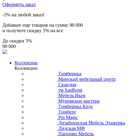
Оформить заказ
-5% на любой заказ!
Добавьте еще товаров на сумму
90 000
и получите скидку
5% на все
До скидки
5%
90 000
Коллекции
Коллекции
Тимберика
Минский мебельный центр
Скандия
тм SanRemi
Мебель Икея
Муромские мастера
Тимберика Кидс
Тимберс
Pin Magic
Дизайнерская Мебель Этажерка
Лидская МФ
Панормо Мебель