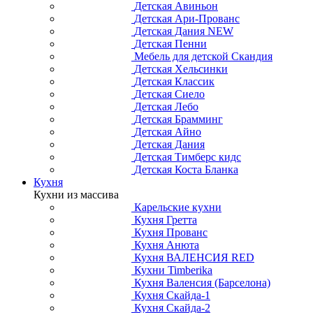
Детская Авиньон
Детская Ари-Прованс
Детская Дания NEW
Детская Пенни
Мебель для детской Скандия
Детская Хельсинки
Детская Классик
Детская Сиело
Детская Лебо
Детская Брамминг
Детская Айно
Детская Дания
Детская Тимберс кидс
Детская Коста Бланка
Кухня
Кухни из массива
Карельские кухни
Кухня Гретта
Кухня Прованс
Кухня Анюта
Кухня ВАЛЕНСИЯ RED
Кухни Timberika
Кухня Валенсия (Барселона)
Кухня Скайда-1
Кухня Скайда-2