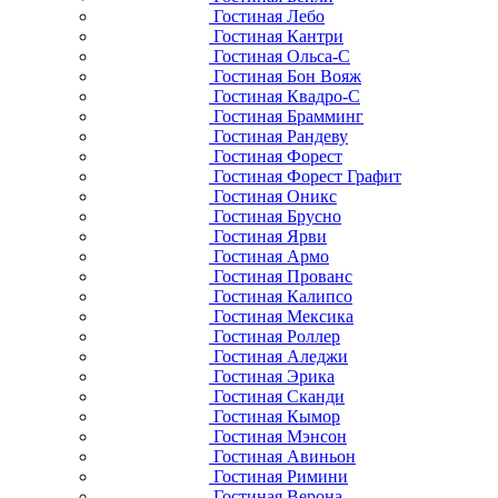
Гостиная Лебо
Гостиная Кантри
Гостиная Ольса-С
Гостиная Бон Вояж
Гостиная Квадро-С
Гостиная Брамминг
Гостиная Рандеву
Гостиная Форест
Гостиная Форест Графит
Гостиная Оникс
Гостиная Брусно
Гостиная Ярви
Гостиная Армо
Гостиная Прованс
Гостиная Калипсо
Гостиная Мексика
Гостиная Роллер
Гостиная Аледжи
Гостиная Эрика
Гостиная Сканди
Гостиная Кымор
Гостиная Мэнсон
Гостиная Авиньон
Гостиная Римини
Гостиная Верона