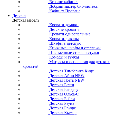
Викинг кабинет
Добрый мастер библиотека
Кабинет Прованс
Детская
Детская мебель
Кровати домики
Детские кровати
Кровати односпальные
Кровати-диваны
Шкафы в детскую
Книжные шкафы и стеллажи
Письменные столы и стулья
Комоды и тумбы
Матрасы и основания для детских
кроватей
Детская Тимберика Кидс
Детская Айно NEW
Детская Грета NEW
Детская Бетти
Детская Рандеву
Детская Ольса-С
Детская Бейли
Детская Рауна
Детская Бридж
Детская Кымор