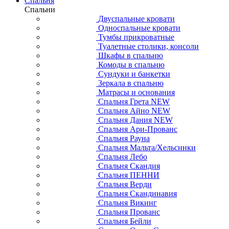
Спальня
Спальни
Двуспальные кровати
Односпальные кровати
Тумбы прикроватные
Туалетные столики, консоли
Шкафы в спальню
Комоды в спальню
Сундуки и банкетки
Зеркала в спальню
Матрасы и основания
Спальня Грета NEW
Спальня Айно NEW
Спальня Дания NEW
Спальня Ари-Прованс
Спальня Рауна
Спальня Мальта/Хельсинки
Спальня Лебо
Спальня Скандия
Спальня ПЕННИ
Спальня Верди
Спальня Скандинавия
Спальня Викинг
Спальня Прованс
Спальня Бейли