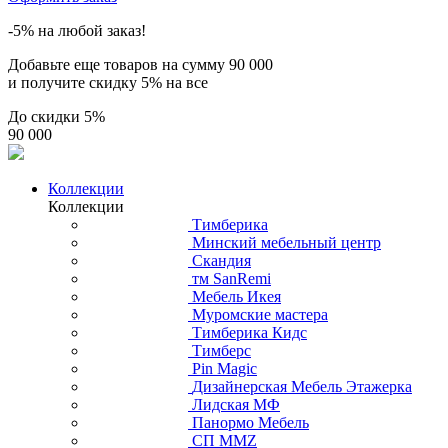
-5% на любой заказ!
Добавьте еще товаров на сумму
90 000
и получите скидку
5% на все
До скидки
5%
90 000
Коллекции
Коллекции
Тимберика
Минский мебельный центр
Скандия
тм SanRemi
Мебель Икея
Муромские мастера
Тимберика Кидс
Тимберс
Pin Magic
Дизайнерская Мебель Этажерка
Лидская МФ
Панормо Мебель
СП ММZ