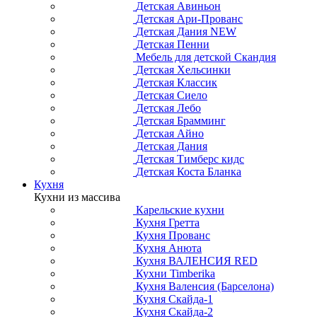
Детская Авиньон
Детская Ари-Прованс
Детская Дания NEW
Детская Пенни
Мебель для детской Скандия
Детская Хельсинки
Детская Классик
Детская Сиело
Детская Лебо
Детская Брамминг
Детская Айно
Детская Дания
Детская Тимберс кидс
Детская Коста Бланка
Кухня
Кухни из массива
Карельские кухни
Кухня Гретта
Кухня Прованс
Кухня Анюта
Кухня ВАЛЕНСИЯ RED
Кухни Timberika
Кухня Валенсия (Барселона)
Кухня Скайда-1
Кухня Скайда-2