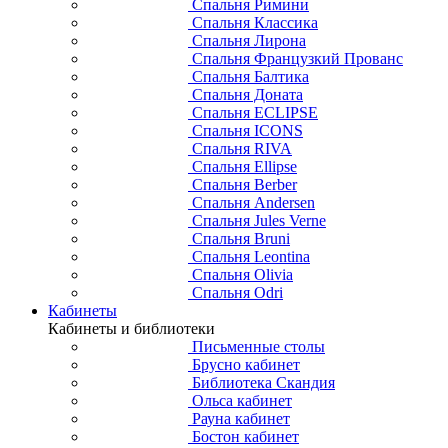
Спальня Римини
Спальня Классика
Спальня Лирона
Спальня Французкий Прованс
Спальня Балтика
Спальня Доната
Спальня ECLIPSE
Спальня ICONS
Спальня RIVA
Спальня Ellipse
Спальня Berber
Спальня Andersen
Спальня Jules Verne
Спальня Bruni
Спальня Leontina
Спальня Olivia
Спальня Odri
Кабинеты
Кабинеты и библиотеки
Письменные столы
Брусно кабинет
Библиотека Скандия
Ольса кабинет
Рауна кабинет
Бостон кабинет