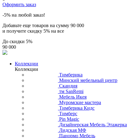
Оформить заказ
-5% на любой заказ!
Добавьте еще товаров на сумму
90 000
и получите скидку
5% на все
До скидки
5%
90 000
Коллекции
Коллекции
Тимберика
Минский мебельный центр
Скандия
тм SanRemi
Мебель Икея
Муромские мастера
Тимберика Кидс
Тимберс
Pin Magic
Дизайнерская Мебель Этажерка
Лидская МФ
Панормо Мебель