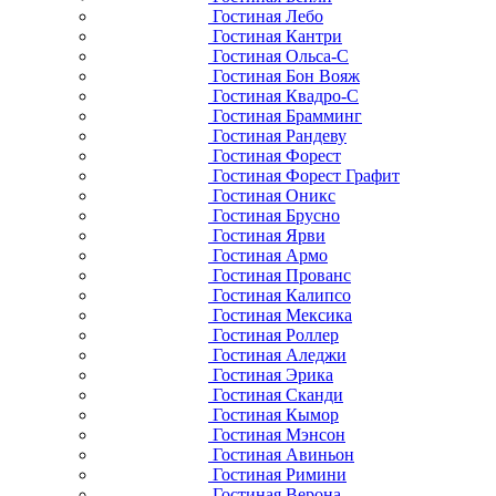
Гостиная Лебо
Гостиная Кантри
Гостиная Ольса-С
Гостиная Бон Вояж
Гостиная Квадро-С
Гостиная Брамминг
Гостиная Рандеву
Гостиная Форест
Гостиная Форест Графит
Гостиная Оникс
Гостиная Брусно
Гостиная Ярви
Гостиная Армо
Гостиная Прованс
Гостиная Калипсо
Гостиная Мексика
Гостиная Роллер
Гостиная Аледжи
Гостиная Эрика
Гостиная Сканди
Гостиная Кымор
Гостиная Мэнсон
Гостиная Авиньон
Гостиная Римини
Гостиная Верона