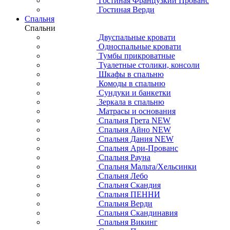
Гостиная Французкий Прованс
Гостиная Верди
Спальня
Спальни
Двуспальные кровати
Односпальные кровати
Тумбы прикроватные
Туалетные столики, консоли
Шкафы в спальню
Комоды в спальню
Сундуки и банкетки
Зеркала в спальню
Матрасы и основания
Спальня Грета NEW
Спальня Айно NEW
Спальня Дания NEW
Спальня Ари-Прованс
Спальня Рауна
Спальня Мальта/Хельсинки
Спальня Лебо
Спальня Скандия
Спальня ПЕННИ
Спальня Верди
Спальня Скандинавия
Спальня Викинг