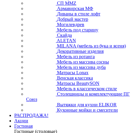
СП ММZ
Армавирская МФ
Диваны в стиле лофт
Добрый мастер
Могилевдрев
Мебель под старину
Скайда
ALETAN
MILANA (мебель из бука и ясеня)
Декоративные изделия
Мебель из ротанга
Мебель из массива сосны
Мебель из массива дуба
Матрасы Lonax
Венская классика
Матрасы BeautySON
Мебель в классическом стиле
Столешницы и комплектующие ПГ
Союз
Вытяжки для кухни ELIKOR
Кухонные мойки и смесители
РАСПРОДАЖА!
Акции
Гостиная
Гостиные (столовые)