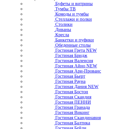
Буфеты и витрины
Тумбы ТВ
Комоды и тумбы
Стеллажи и полки
Столики
Диваны
Кресла
Банкетки и пуфики
Обеденные столы
Гостиная Грета NEW
Гостиная Бридж
Гостиная Валенсия
Гостиная Айно NEW
Гостиная Ари-Прованс
Гостиная Бьерт
Гостиная Рауна
Гостиная Дания NEW
Гостиная Бостон
Гостиная Скандия
Гостиная ПЕННИ
Гостиная Гранада
Гостиная Викинг
Гостиная Скандинавия
Гостиная Балтика
Гостиная Бейли