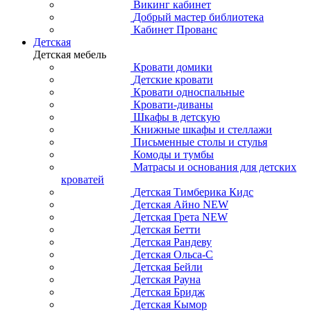
Викинг кабинет
Добрый мастер библиотека
Кабинет Прованс
Детская
Детская мебель
Кровати домики
Детские кровати
Кровати односпальные
Кровати-диваны
Шкафы в детскую
Книжные шкафы и стеллажи
Письменные столы и стулья
Комоды и тумбы
Матрасы и основания для детских
кроватей
Детская Тимберика Кидс
Детская Айно NEW
Детская Грета NEW
Детская Бетти
Детская Рандеву
Детская Ольса-С
Детская Бейли
Детская Рауна
Детская Бридж
Детская Кымор