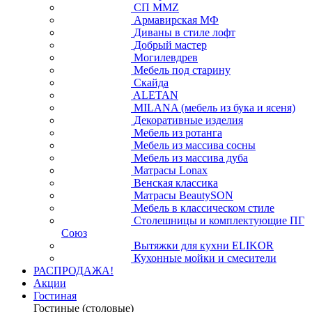
СП ММZ
Армавирская МФ
Диваны в стиле лофт
Добрый мастер
Могилевдрев
Мебель под старину
Скайда
ALETAN
MILANA (мебель из бука и ясеня)
Декоративные изделия
Мебель из ротанга
Мебель из массива сосны
Мебель из массива дуба
Матрасы Lonax
Венская классика
Матрасы BeautySON
Мебель в классическом стиле
Столешницы и комплектующие ПГ
Союз
Вытяжки для кухни ELIKOR
Кухонные мойки и смесители
РАСПРОДАЖА!
Акции
Гостиная
Гостиные (столовые)