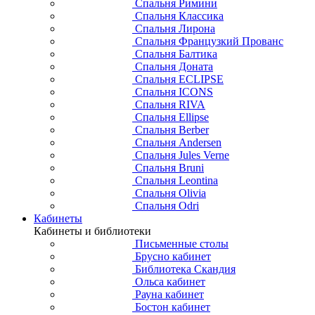
Спальня Римини
Спальня Классика
Спальня Лирона
Спальня Французкий Прованс
Спальня Балтика
Спальня Доната
Спальня ECLIPSE
Спальня ICONS
Спальня RIVA
Спальня Ellipse
Спальня Berber
Спальня Andersen
Спальня Jules Verne
Спальня Bruni
Спальня Leontina
Спальня Olivia
Спальня Odri
Кабинеты
Кабинеты и библиотеки
Письменные столы
Брусно кабинет
Библиотека Скандия
Ольса кабинет
Рауна кабинет
Бостон кабинет