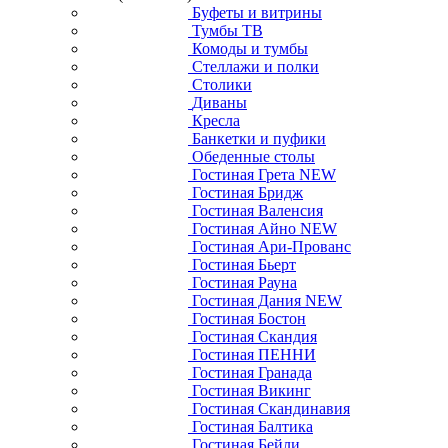
Буфеты и витрины
Тумбы ТВ
Комоды и тумбы
Стеллажи и полки
Столики
Диваны
Кресла
Банкетки и пуфики
Обеденные столы
Гостиная Грета NEW
Гостиная Бридж
Гостиная Валенсия
Гостиная Айно NEW
Гостиная Ари-Прованс
Гостиная Бьерт
Гостиная Рауна
Гостиная Дания NEW
Гостиная Бостон
Гостиная Скандия
Гостиная ПЕННИ
Гостиная Гранада
Гостиная Викинг
Гостиная Скандинавия
Гостиная Балтика
Гостиная Бейли