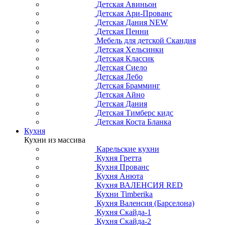
Детская Авиньон
Детская Ари-Прованс
Детская Дания NEW
Детская Пенни
Мебель для детской Скандия
Детская Хельсинки
Детская Классик
Детская Сиело
Детская Лебо
Детская Брамминг
Детская Айно
Детская Дания
Детская Тимберс кидс
Детская Коста Бланка
Кухня
Кухни из массива
Карельские кухни
Кухня Гретта
Кухня Прованс
Кухня Анюта
Кухня ВАЛЕНСИЯ RED
Кухни Timberika
Кухня Валенсия (Барселона)
Кухня Скайда-1
Кухня Скайда-2