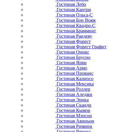
Гостиная Лебо
Гостиная Кантри
Гостиная Ольса-С
Гостиная Бон Вояж
Гостиная Квадро-С
Гостиная Брамминг
Гостиная Рандеву
Гостиная Форест
Гостиная Форест Графит
Гостиная Оникс
Гостиная Брусно
Гостиная Ярви
Гостиная Армо
Гостиная Прованс
Гостиная Калипсо
Гостиная Мексика
Гостиная Роллер
Гостиная Аледжи
Гостиная Эрика
Гостиная Сканди
Гостиная Кымор
Гостиная Мэнсон
Гостиная Авиньон
Гостиная Римини
Гостиная Верона