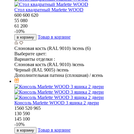
Стол квадратный Marlette WOOD
600
600
620
55 080
61 200
-
10
%
Товар в корзине
в корзину
Слоновая кость (RAL 9010) /ясень (6)
Выберите цвет:
Варианты отделки :
Слоновая кость (RAL 9010) /ясень
Черный (RAL 9005) /ясень
Дополнительная патина (сплошная) / ясень
Консоль Marlette WOOD 3 ящика 2 двери
1560
520
965
130 590
145 100
-
10
%
Товар в корзине
в корзину