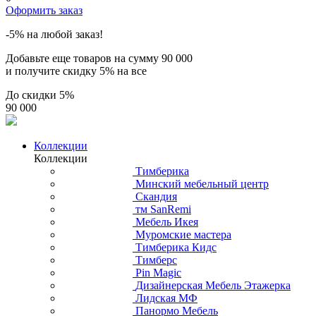
Оформить заказ
-5% на любой заказ!
Добавьте еще товаров на сумму
90 000
и получите скидку
5% на все
До скидки
5%
90 000
Коллекции
Коллекции
Тимберика
Минский мебельный центр
Скандия
тм SanRemi
Мебель Икея
Муромские мастера
Тимберика Кидс
Тимберс
Pin Magic
Дизайнерская Мебель Этажерка
Лидская МФ
Панормо Мебель