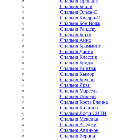
Спальня Прованс
Спальня Бейли
Спальня Ольса-С
Спальня Квадро-С
Спальня Бон Вояж
Спальня Рандеву
Спальня Бетти
Спальня Айно
Спальня Брамминг
Спальня Дания
Спальня Классик
Спальня Бридж
Спальня Винтаж
Спальня Кымор
Спальня Брусно
Спальня Ярви
Спальня Марсель
Спальня Инкери
Спальня Коста Бланка
Спальня Калипсо
Спальня Лофи СИТИ
Спальня Мексика
Спальня Аледжи
Спальня Авиньон
Спальня Верона