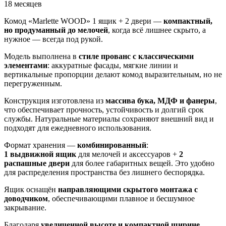
18 месяцев
Комод «Marlette WOOD» 1 ящик + 2 двери —
компактный,
но продуманный до мелочей
, когда всё лишнее скрыто, а
нужное — всегда под рукой.
Модель выполнена в
стиле прованс с классическими
элементами
: аккуратные фасады, мягкие линии и
вертикальные пропорции делают комод выразительным, но не
перегруженным.
Конструкция изготовлена из
массива бука, МДФ и фанеры
,
что обеспечивает прочность, устойчивость и долгий срок
службы. Натуральные материалы сохраняют внешний вид и
подходят для ежедневного использования.
Формат хранения —
комбинированный
:
1 выдвижной ящик
для мелочей и аксессуаров +
2
распашные двери
для более габаритных вещей. Это удобно
для распределения пространства без лишнего беспорядка.
Ящик оснащён
направляющими скрытого монтажа с
доводчиком
, обеспечивающими плавное и бесшумное
закрывание.
Благодаря
увеличенной высоте и компактной ширине
,