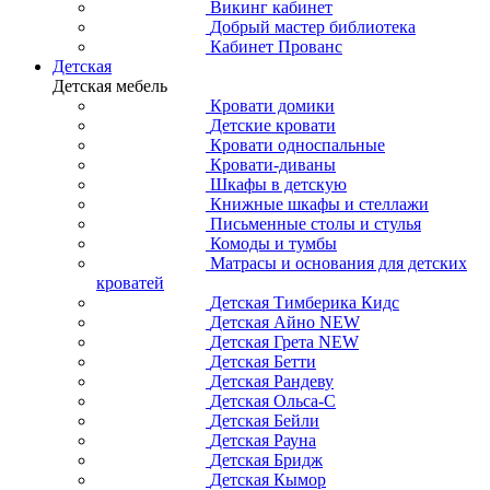
Викинг кабинет
Добрый мастер библиотека
Кабинет Прованс
Детская
Детская мебель
Кровати домики
Детские кровати
Кровати односпальные
Кровати-диваны
Шкафы в детскую
Книжные шкафы и стеллажи
Письменные столы и стулья
Комоды и тумбы
Матрасы и основания для детских
кроватей
Детская Тимберика Кидс
Детская Айно NEW
Детская Грета NEW
Детская Бетти
Детская Рандеву
Детская Ольса-С
Детская Бейли
Детская Рауна
Детская Бридж
Детская Кымор