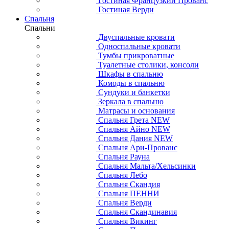
Гостиная Французкий Прованс
Гостиная Верди
Спальня
Спальни
Двуспальные кровати
Односпальные кровати
Тумбы прикроватные
Туалетные столики, консоли
Шкафы в спальню
Комоды в спальню
Сундуки и банкетки
Зеркала в спальню
Матрасы и основания
Спальня Грета NEW
Спальня Айно NEW
Спальня Дания NEW
Спальня Ари-Прованс
Спальня Рауна
Спальня Мальта/Хельсинки
Спальня Лебо
Спальня Скандия
Спальня ПЕННИ
Спальня Верди
Спальня Скандинавия
Спальня Викинг