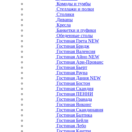
Комоды и тумбы
Стеллажи и полки
Столики
Диваны
Кресла
Банкетки и пуфики
Обеденные столы
Гостиная Грета NEW
Гостиная Бридж
Гостиная Валенсия
Гостиная Айно NEW
Гостиная Ари-Прованс
Гостиная Бьерт
Гостиная Рауна
Гостиная Дания NEW
Гостиная Бостон
Гостиная Скандия
Гостиная ПЕННИ
Гостиная Гранада
Гостиная Викинг
Гостиная Скандинавия
Гостиная Балтика
Гостиная Бейли
Гостиная Лебо
Гостиная Кантри