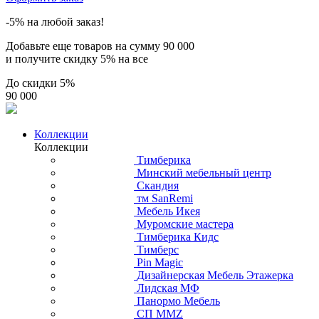
-5% на любой заказ!
Добавьте еще товаров на сумму
90 000
и получите скидку
5% на все
До скидки
5%
90 000
Коллекции
Коллекции
Тимберика
Минский мебельный центр
Скандия
тм SanRemi
Мебель Икея
Муромские мастера
Тимберика Кидс
Тимберс
Pin Magic
Дизайнерская Мебель Этажерка
Лидская МФ
Панормо Мебель
СП ММZ