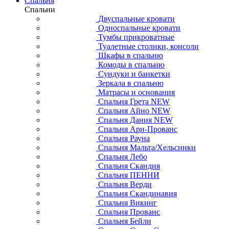
Спальня
Спальни
Двуспальные кровати
Односпальные кровати
Тумбы прикроватные
Туалетные столики, консоли
Шкафы в спальню
Комоды в спальню
Сундуки и банкетки
Зеркала в спальню
Матрасы и основания
Спальня Грета NEW
Спальня Айно NEW
Спальня Дания NEW
Спальня Ари-Прованс
Спальня Рауна
Спальня Мальта/Хельсинки
Спальня Лебо
Спальня Скандия
Спальня ПЕННИ
Спальня Верди
Спальня Скандинавия
Спальня Викинг
Спальня Прованс
Спальня Бейли