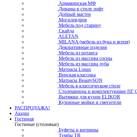
Армавирская МФ
Диваны в стиле лофт
Добрый мастер
Могилевдрев
Мебель под старину
Скайда
ALETAN
MILANA (мебель из бука и ясеня)
Декоративные изделия
Мебель из ротанга
Мебель из массива сосны
Мебель из массива дуба
Матрасы Lonax
Венская классика
Матрасы BeautySON
Мебель в классическом стиле
Столешницы и комплектующие ПГ 
Вытяжки для кухни ELIKOR
Кухонные мойки и смесители
РАСПРОДАЖА!
Акции
Гостиная
Гостиные (столовые)
Буфеты и витрины
Тумбы ТВ