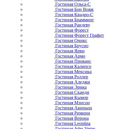
Гостиная Ольса-С
Гостиная Бон Вояж
Гостиная Квадро-С
Гостиная Брамминг
Гостиная Рандеву
Гостиная Форест
Гостиная Форест Графит
Гостиная Оникс
Гостиная Брусно
Гостиная Ярви
Гостиная Армо
Гостиная Прованс
Гостиная Калипсо
Гостиная Мексика
Гостиная Роллер
Гостиная Аледжи
Гостиная Эрика
Гостиная Сканди
Гостиная Кымор
Гостиная Мэнсон
Гостиная Авиньон
Гостиная Римини
Гостиная Верона
Гостиная Leontina
Гостиная Jules Verne