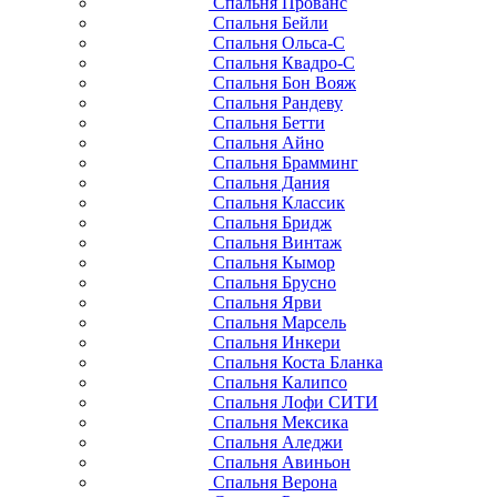
Спальня Прованс
Спальня Бейли
Спальня Ольса-С
Спальня Квадро-С
Спальня Бон Вояж
Спальня Рандеву
Спальня Бетти
Спальня Айно
Спальня Брамминг
Спальня Дания
Спальня Классик
Спальня Бридж
Спальня Винтаж
Спальня Кымор
Спальня Брусно
Спальня Ярви
Спальня Марсель
Спальня Инкери
Спальня Коста Бланка
Спальня Калипсо
Спальня Лофи СИТИ
Спальня Мексика
Спальня Аледжи
Спальня Авиньон
Спальня Верона