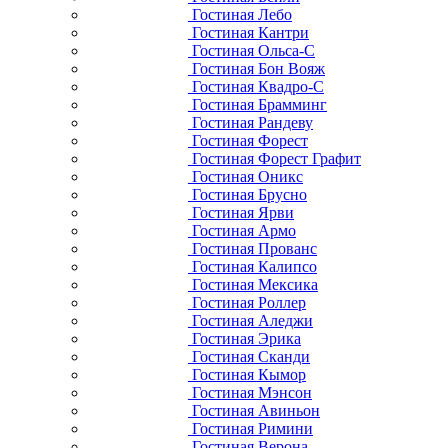
Гостиная Лебо
Гостиная Кантри
Гостиная Ольса-С
Гостиная Бон Вояж
Гостиная Квадро-С
Гостиная Брамминг
Гостиная Рандеву
Гостиная Форест
Гостиная Форест Графит
Гостиная Оникс
Гостиная Брусно
Гостиная Ярви
Гостиная Армо
Гостиная Прованс
Гостиная Калипсо
Гостиная Мексика
Гостиная Роллер
Гостиная Аледжи
Гостиная Эрика
Гостиная Сканди
Гостиная Кымор
Гостиная Мэнсон
Гостиная Авиньон
Гостиная Римини
Гостиная Верона