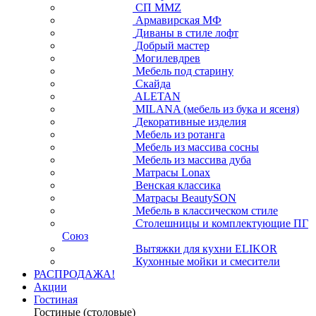
СП ММZ
Армавирская МФ
Диваны в стиле лофт
Добрый мастер
Могилевдрев
Мебель под старину
Скайда
ALETAN
MILANA (мебель из бука и ясеня)
Декоративные изделия
Мебель из ротанга
Мебель из массива сосны
Мебель из массива дуба
Матрасы Lonax
Венская классика
Матрасы BeautySON
Мебель в классическом стиле
Столешницы и комплектующие ПГ
Союз
Вытяжки для кухни ELIKOR
Кухонные мойки и смесители
РАСПРОДАЖА!
Акции
Гостиная
Гостиные (столовые)