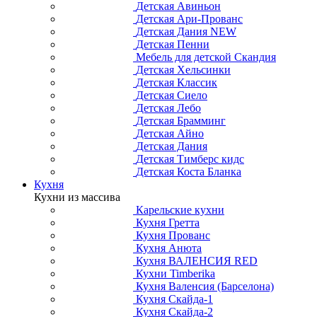
Детская Авиньон
Детская Ари-Прованс
Детская Дания NEW
Детская Пенни
Мебель для детской Скандия
Детская Хельсинки
Детская Классик
Детская Сиело
Детская Лебо
Детская Брамминг
Детская Айно
Детская Дания
Детская Тимберс кидс
Детская Коста Бланка
Кухня
Кухни из массива
Карельские кухни
Кухня Гретта
Кухня Прованс
Кухня Анюта
Кухня ВАЛЕНСИЯ RED
Кухни Timberika
Кухня Валенсия (Барселона)
Кухня Скайда-1
Кухня Скайда-2