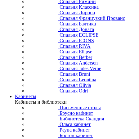
Спальня Римини
Спальня Классика
Спальня Лирона
Спальня Французкий Прованс
Спальня Балтика
Спальня Доната
Спальня ECLIPSE
Спальня ICONS
Спальня RIVA
Спальня Ellipse
Спальня Berber
Спальня Andersen
Спальня Jules Verne
Спальня Bruni
Спальня Leontina
Спальня Olivia
Спальня Odri
Кабинеты
Кабинеты и библиотеки
Письменные столы
Брусно кабинет
Библиотека Скандия
Ольса кабинет
Рауна кабинет
Бостон кабинет