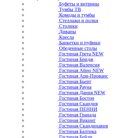
Буфеты и витрины
Тумбы ТВ
Комоды и тумбы
Стеллажи и полки
Столики
Диваны
Кресла
Банкетки и пуфики
Обеденные столы
Гостиная Грета NEW
Гостиная Бридж
Гостиная Валенсия
Гостиная Айно NEW
Гостиная Ари-Прованс
Гостиная Бьерт
Гостиная Рауна
Гостиная Дания NEW
Гостиная Бостон
Гостиная Скандия
Гостиная ПЕННИ
Гостиная Гранада
Гостиная Викинг
Гостиная Скандинавия
Гостиная Балтика
Гостиная Бейли