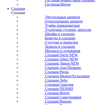
Гостиная Французкий Прованс
Гостиная Верди
Спальня
Спальни
Двуспальные кровати
Односпальные кровати
Тумбы прикроватные
Туалетные столики, консоли
Шкафы в спальню
Комоды в спальню
Сундуки и банкетки
Зеркала в спальню
Матрасы и основания
Спальня Грета NEW
Спальня Айно NEW
Спальня Дания NEW
Спальня Ари-Прованс
Спальня Рауна
Спальня Мальта/Хельсинки
Спальня Лебо
Спальня Скандия
Спальня ПЕННИ
Спальня Верди
Спальня Скандинавия
Спальня Викинг