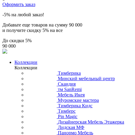
Оформить заказ
-5% на любой заказ!
Добавьте еще товаров на сумму
90 000
и получите скидку
5% на все
До скидки
5%
90 000
Коллекции
Коллекции
Тимберика
Минский мебельный центр
Скандия
тм SanRemi
Мебель Икея
Муромские мастера
Тимберика Кидс
Тимберс
Pin Magic
Дизайнерская Мебель Этажерка
Лидская МФ
Панормо Мебель