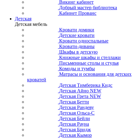
Викинг кабинет
Добрый мастер библиотека
Кабинет Прованс
Детская
Детская мебель
Кровати домики
Детские кровати
Кровати односпальные
Кровати-диваны
Шкафы в детскую
Книжные шкафы и стеллажи
Письменные столы и стулья
Комоды и тумбы
Матрасы и основания для детских
кроватей
Детская Тимберика Кидс
Детская Айно NEW
Детская Грета NEW
Детская Бетти
Детская Рандеву
Детская Ольса-С
Детская Бейли
Детская Рауна
Детская Бридж
Детская Кымор