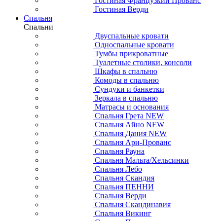
Гостиная Французкий Прованс
Гостиная Верди
Спальня
Спальни
Двуспальные кровати
Односпальные кровати
Тумбы прикроватные
Туалетные столики, консоли
Шкафы в спальню
Комоды в спальню
Сундуки и банкетки
Зеркала в спальню
Матрасы и основания
Спальня Грета NEW
Спальня Айно NEW
Спальня Дания NEW
Спальня Ари-Прованс
Спальня Рауна
Спальня Мальта/Хельсинки
Спальня Лебо
Спальня Скандия
Спальня ПЕННИ
Спальня Верди
Спальня Скандинавия
Спальня Викинг