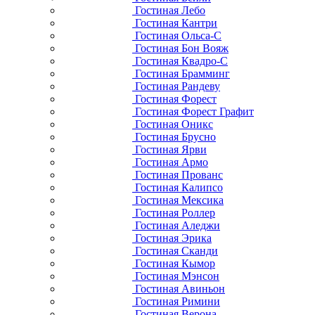
Гостиная Лебо
Гостиная Кантри
Гостиная Ольса-С
Гостиная Бон Вояж
Гостиная Квадро-С
Гостиная Брамминг
Гостиная Рандеву
Гостиная Форест
Гостиная Форест Графит
Гостиная Оникс
Гостиная Брусно
Гостиная Ярви
Гостиная Армо
Гостиная Прованс
Гостиная Калипсо
Гостиная Мексика
Гостиная Роллер
Гостиная Аледжи
Гостиная Эрика
Гостиная Сканди
Гостиная Кымор
Гостиная Мэнсон
Гостиная Авиньон
Гостиная Римини
Гостиная Верона