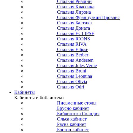
Спальня Римини
Спальня Классика
Спальня Лирона
Спальня Французкий Прованс
Спальня Балтика
Спальня Доната
Спальня ECLIPSE
Спальня ICONS
Спальня RIVA
Спальня Ellipse
Спальня Berber
Спальня Andersen
Спальня Jules Verne
Спальня Bruni
Спальня Leontina
Спальня Olivia
Спальня Odri
Кабинеты
Кабинеты и библиотеки
Письменные столы
Брусно кабинет
Библиотека Скандия
Ольса кабинет
Рауна кабинет
Бостон кабинет