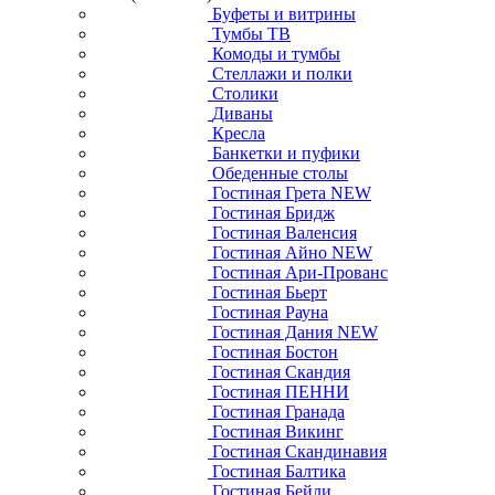
Буфеты и витрины
Тумбы ТВ
Комоды и тумбы
Стеллажи и полки
Столики
Диваны
Кресла
Банкетки и пуфики
Обеденные столы
Гостиная Грета NEW
Гостиная Бридж
Гостиная Валенсия
Гостиная Айно NEW
Гостиная Ари-Прованс
Гостиная Бьерт
Гостиная Рауна
Гостиная Дания NEW
Гостиная Бостон
Гостиная Скандия
Гостиная ПЕННИ
Гостиная Гранада
Гостиная Викинг
Гостиная Скандинавия
Гостиная Балтика
Гостиная Бейли