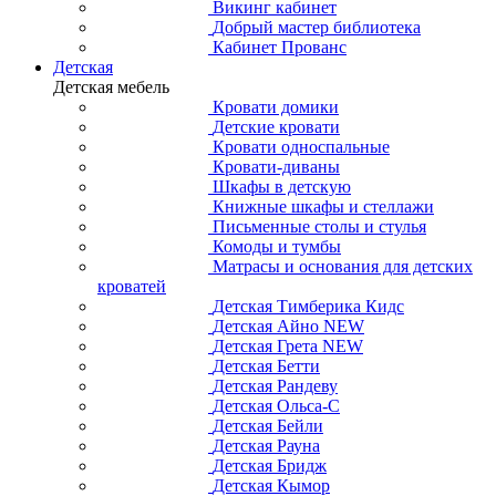
Викинг кабинет
Добрый мастер библиотека
Кабинет Прованс
Детская
Детская мебель
Кровати домики
Детские кровати
Кровати односпальные
Кровати-диваны
Шкафы в детскую
Книжные шкафы и стеллажи
Письменные столы и стулья
Комоды и тумбы
Матрасы и основания для детских
кроватей
Детская Тимберика Кидс
Детская Айно NEW
Детская Грета NEW
Детская Бетти
Детская Рандеву
Детская Ольса-С
Детская Бейли
Детская Рауна
Детская Бридж
Детская Кымор