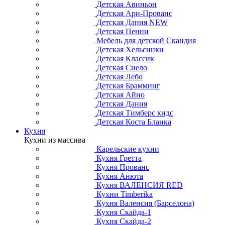
Детская Авиньон
Детская Ари-Прованс
Детская Дания NEW
Детская Пенни
Мебель для детской Скандия
Детская Хельсинки
Детская Классик
Детская Сиело
Детская Лебо
Детская Брамминг
Детская Айно
Детская Дания
Детская Тимберс кидс
Детская Коста Бланка
Кухня
Кухни из массива
Карельские кухни
Кухня Гретта
Кухня Прованс
Кухня Анюта
Кухня ВАЛЕНСИЯ RED
Кухни Timberika
Кухня Валенсия (Барселона)
Кухня Скайда-1
Кухня Скайда-2