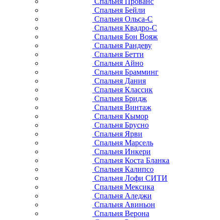
Спальня Прованс
Спальня Бейли
Спальня Ольса-С
Спальня Квадро-С
Спальня Бон Вояж
Спальня Рандеву
Спальня Бетти
Спальня Айно
Спальня Брамминг
Спальня Дания
Спальня Классик
Спальня Бридж
Спальня Винтаж
Спальня Кымор
Спальня Брусно
Спальня Ярви
Спальня Марсель
Спальня Инкери
Спальня Коста Бланка
Спальня Калипсо
Спальня Лофи СИТИ
Спальня Мексика
Спальня Аледжи
Спальня Авиньон
Спальня Верона