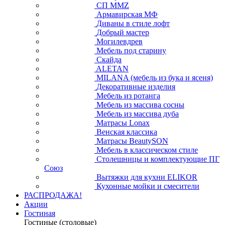
СП ММZ
Армавирская МФ
Диваны в стиле лофт
Добрый мастер
Могилевдрев
Мебель под старину
Скайда
ALETAN
MILANA (мебель из бука и ясеня)
Декоративные изделия
Мебель из ротанга
Мебель из массива сосны
Мебель из массива дуба
Матрасы Lonax
Венская классика
Матрасы BeautySON
Мебель в классическом стиле
Столешницы и комплектующие ПГ
Союз
Вытяжки для кухни ELIKOR
Кухонные мойки и смесители
РАСПРОДАЖА!
Акции
Гостиная
Гостиные (столовые)