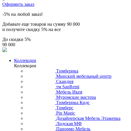
Оформить заказ
-5% на любой заказ!
Добавьте еще товаров на сумму
90 000
и получите скидку
5% на все
До скидки
5%
90 000
Коллекции
Коллекции
Тимберика
Минский мебельный центр
Скандия
тм SanRemi
Мебель Икея
Муромские мастера
Тимберика Кидс
Тимберс
Pin Magic
Дизайнерская Мебель Этажерка
Лидская МФ
Панормо Мебель