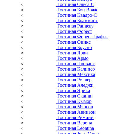
Гостиная Ольса-С
Гостиная Бон Вояж
Гостиная Квадро-С
Гостиная Брамминг
Гостиная Рандеву
Гостиная Форест
Гостиная Форест Графит
Гостиная Оникс
Гостиная Брусно
Гостиная Ярви
Гостиная Армо
Гостиная Прованс
Гостиная Калипсо
Гостиная Мексика
Гостиная Роллер
Гостиная Аледжи
Гостиная Эрика
Гостиная Сканди
Гостиная Кымор
Гостиная Мэнсон
Гостиная Авиньон
Гостиная Римини
Гостиная Верона
Гостиная Leontina
Гостиная Jules Verne