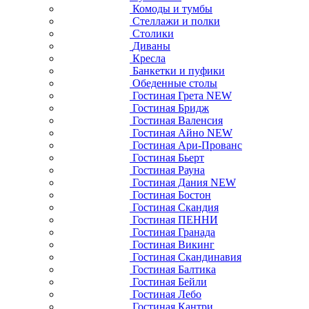
Комоды и тумбы
Стеллажи и полки
Столики
Диваны
Кресла
Банкетки и пуфики
Обеденные столы
Гостиная Грета NEW
Гостиная Бридж
Гостиная Валенсия
Гостиная Айно NEW
Гостиная Ари-Прованс
Гостиная Бьерт
Гостиная Рауна
Гостиная Дания NEW
Гостиная Бостон
Гостиная Скандия
Гостиная ПЕННИ
Гостиная Гранада
Гостиная Викинг
Гостиная Скандинавия
Гостиная Балтика
Гостиная Бейли
Гостиная Лебо
Гостиная Кантри