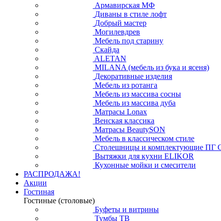
Армавирская МФ
Диваны в стиле лофт
Добрый мастер
Могилевдрев
Мебель под старину
Скайда
ALETAN
MILANA (мебель из бука и ясеня)
Декоративные изделия
Мебель из ротанга
Мебель из массива сосны
Мебель из массива дуба
Матрасы Lonax
Венская классика
Матрасы BeautySON
Мебель в классическом стиле
Столешницы и комплектующие ПГ 
Вытяжки для кухни ELIKOR
Кухонные мойки и смесители
РАСПРОДАЖА!
Акции
Гостиная
Гостиные (столовые)
Буфеты и витрины
Тумбы ТВ