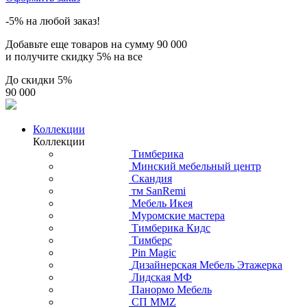
-5% на любой заказ!
Добавьте еще товаров на сумму
90 000
и получите скидку
5% на все
До скидки
5%
90 000
Коллекции
Коллекции
Тимберика
Минский мебельный центр
Скандия
тм SanRemi
Мебель Икея
Муромские мастера
Тимберика Кидс
Тимберс
Pin Magic
Дизайнерская Мебель Этажерка
Лидская МФ
Панормо Мебель
СП ММZ