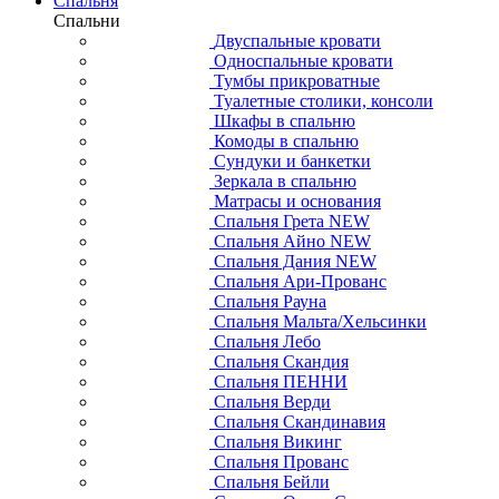
Спальня
Спальни
Двуспальные кровати
Односпальные кровати
Тумбы прикроватные
Туалетные столики, консоли
Шкафы в спальню
Комоды в спальню
Сундуки и банкетки
Зеркала в спальню
Матрасы и основания
Спальня Грета NEW
Спальня Айно NEW
Спальня Дания NEW
Спальня Ари-Прованс
Спальня Рауна
Спальня Мальта/Хельсинки
Спальня Лебо
Спальня Скандия
Спальня ПЕННИ
Спальня Верди
Спальня Скандинавия
Спальня Викинг
Спальня Прованс
Спальня Бейли