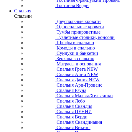
Гостиная Французкий Прованс
Гостиная Верди
Спальня
Спальни
Двуспальные кровати
Односпальные кровати
Тумбы прикроватные
Туалетные столики, консоли
Шкафы в спальню
Комоды в спальню
Сундуки и банкетки
Зеркала в спальню
Матрасы и основания
Спальня Грета NEW
Спальня Айно NEW
Спальня Дания NEW
Спальня Ари-Прованс
Спальня Рауна
Спальня Мальта/Хельсинки
Спальня Лебо
Спальня Скандия
Спальня ПЕННИ
Спальня Верди
Спальня Скандинавия
Спальня Викинг