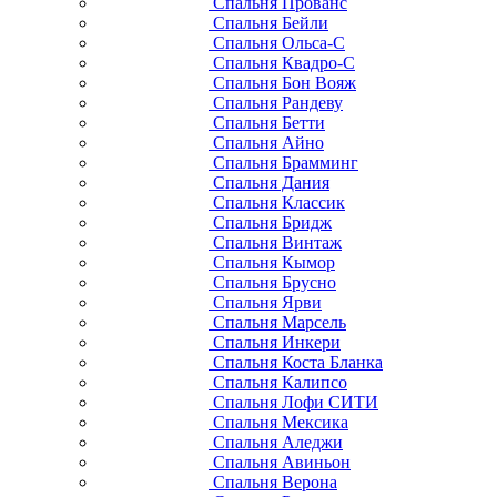
Спальня Прованс
Спальня Бейли
Спальня Ольса-С
Спальня Квадро-С
Спальня Бон Вояж
Спальня Рандеву
Спальня Бетти
Спальня Айно
Спальня Брамминг
Спальня Дания
Спальня Классик
Спальня Бридж
Спальня Винтаж
Спальня Кымор
Спальня Брусно
Спальня Ярви
Спальня Марсель
Спальня Инкери
Спальня Коста Бланка
Спальня Калипсо
Спальня Лофи СИТИ
Спальня Мексика
Спальня Аледжи
Спальня Авиньон
Спальня Верона