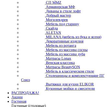
СП ММZ
Армавирская МФ
Диваны в стиле лофт
Добрый мастер
Могилевдрев
Мебель под старину
Скайда
ALETAN
MILANA (мебель из бука и ясеня)
Декоративные изделия
Мебель из ротанга
Мебель из массива сосны
Мебель из массива дуба
Матрасы Lonax
Венская классика
Матрасы BeautySON
Мебель в классическом стиле
Столешницы и комплектующие ПГ
Союз
Вытяжки для кухни ELIKOR
Кухонные мойки и смесители
РАСПРОДАЖА!
Акции
Гостиная
Гостиные (столовые)