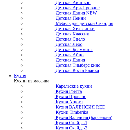
Детская Авиньон
Детская Ари-Прованс
Детская Дания NEW
Детская Пенни
Мебель для детской Скандия
Детская Хельсинки
Детская Классик
Детская Сиело
Детская Лебо
Детская Брамминг
Детская Айно
Детская Дания
Детская Тимберс кидс
Детская Коста Бланка
Кухня
Кухни из массива
Карельские кухни
Кухня Гретта
Кухня Прованс
Кухня Анюта
Кухня ВАЛЕНСИЯ RED
Кухни Timberika
Кухня Валенсия (Барселона)
Кухня Скайда-1
Кухня Скайда-2