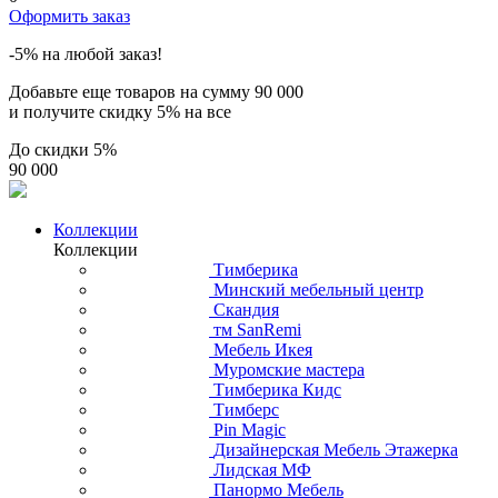
Оформить заказ
-5% на любой заказ!
Добавьте еще товаров на сумму
90 000
и получите скидку
5% на все
До скидки
5%
90 000
Коллекции
Коллекции
Тимберика
Минский мебельный центр
Скандия
тм SanRemi
Мебель Икея
Муромские мастера
Тимберика Кидс
Тимберс
Pin Magic
Дизайнерская Мебель Этажерка
Лидская МФ
Панормо Мебель