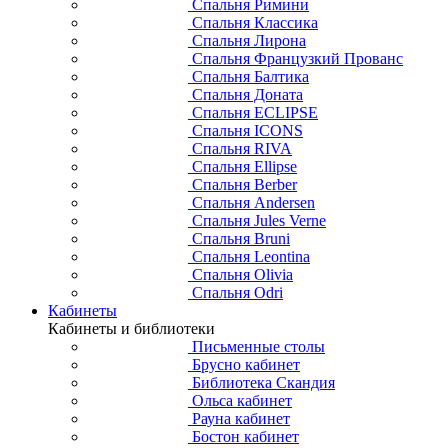
Спальня Римини
Спальня Классика
Спальня Лирона
Спальня Французкий Прованс
Спальня Балтика
Спальня Доната
Спальня ECLIPSE
Спальня ICONS
Спальня RIVA
Спальня Ellipse
Спальня Berber
Спальня Andersen
Спальня Jules Verne
Спальня Bruni
Спальня Leontina
Спальня Olivia
Спальня Odri
Кабинеты
Кабинеты и библиотеки
Письменные столы
Брусно кабинет
Библиотека Скандия
Ольса кабинет
Рауна кабинет
Бостон кабинет