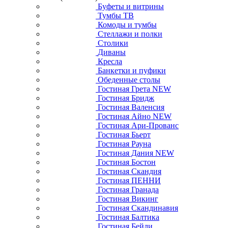
Буфеты и витрины
Тумбы ТВ
Комоды и тумбы
Стеллажи и полки
Столики
Диваны
Кресла
Банкетки и пуфики
Обеденные столы
Гостиная Грета NEW
Гостиная Бридж
Гостиная Валенсия
Гостиная Айно NEW
Гостиная Ари-Прованс
Гостиная Бьерт
Гостиная Рауна
Гостиная Дания NEW
Гостиная Бостон
Гостиная Скандия
Гостиная ПЕННИ
Гостиная Гранада
Гостиная Викинг
Гостиная Скандинавия
Гостиная Балтика
Гостиная Бейли