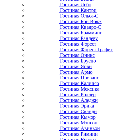
Гостиная Лебо
Гостиная Кантри
Гостиная Ольса-С
Гостиная Бон Вояж
Гостиная Квадро-С
Гостиная Брамминг
Гостиная Рандеву
Гостиная Форест
Гостиная Форест Графит
Гостиная Оникс
Гостиная Брусно
Гостиная Ярви
Гостиная Армо
Гостиная Прованс
Гостиная Калипсо
Гостиная Мексика
Гостиная Роллер
Гостиная Аледжи
Гостиная Эрика
Гостиная Сканди
Гостиная Кымор
Гостиная Мэнсон
Гостиная Авиньон
Гостиная Римини
Гостиная Верона