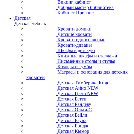
Викинг кабинет
Добрый мастер библиотека
Кабинет Прованс
Детская
Детская мебель
Кровати домики
Детские кровати
Кровати односпальные
Кровати-диваны
Шкафы в детскую
Книжные шкафы и стеллажи
Письменные столы и стулья
Комоды и тумбы
Матрасы и основания для детских
кроватей
Детская Тимберика Кидс
Детская Айно NEW
Детская Грета NEW
Детская Бетти
Детская Рандеву
Детская Ольса-С
Детская Бейли
Детская Рауна
Детская Бридж
Детская Кымор