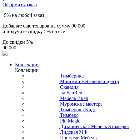
Оформить заказ
-5% на любой заказ!
Добавьте еще товаров на сумму
90 000
и получите скидку
5% на все
До скидки
5%
90 000
Коллекции
Коллекции
Тимберика
Минский мебельный центр
Скандия
тм SanRemi
Мебель Икея
Муромские мастера
Тимберика Кидс
Тимберс
Pin Magic
Дизайнерская Мебель Этажерка
Лидская МФ
Панормо Мебель