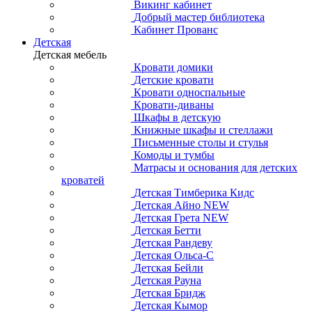
Викинг кабинет
Добрый мастер библиотека
Кабинет Прованс
Детская
Детская мебель
Кровати домики
Детские кровати
Кровати односпальные
Кровати-диваны
Шкафы в детскую
Книжные шкафы и стеллажи
Письменные столы и стулья
Комоды и тумбы
Матрасы и основания для детских
кроватей
Детская Тимберика Кидс
Детская Айно NEW
Детская Грета NEW
Детская Бетти
Детская Рандеву
Детская Ольса-С
Детская Бейли
Детская Рауна
Детская Бридж
Детская Кымор