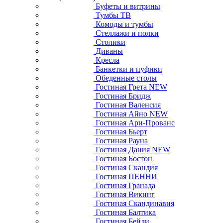
Буфеты и витрины
Тумбы ТВ
Комоды и тумбы
Стеллажи и полки
Столики
Диваны
Кресла
Банкетки и пуфики
Обеденные столы
Гостиная Грета NEW
Гостиная Бридж
Гостиная Валенсия
Гостиная Айно NEW
Гостиная Ари-Прованс
Гостиная Бьерт
Гостиная Рауна
Гостиная Дания NEW
Гостиная Бостон
Гостиная Скандия
Гостиная ПЕННИ
Гостиная Гранада
Гостиная Викинг
Гостиная Скандинавия
Гостиная Балтика
Гостиная Бейли