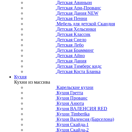
Детская Авиньон
Детская Ари-Прованс
Детская Дания NEW
Детская Пенни
Мебель для детской Скандия
Детская Хельсинки
Детская Классик
Детская Сиело
Детская Лебо
Детская Брамминг
Детская Айно
Детская Дания
Детская Тимберс кидс
Детская Коста Бланка
Кухня
Кухни из массива
Карельские кухни
Кухня Гретта
Кухня Прованс
Кухня Анюта
Кухня ВАЛЕНСИЯ RED
Кухни Timberika
Кухня Валенсия (Барселона)
Кухня Скайда-1
Кухня Скайда-2