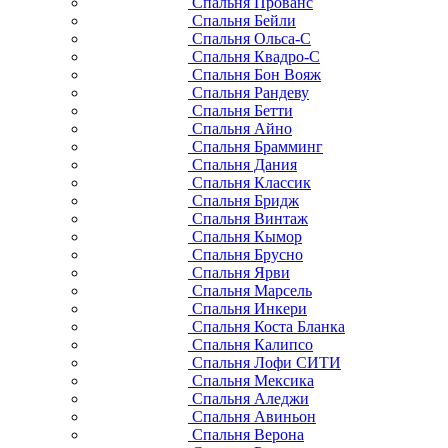
Спальня Прованс
Спальня Бейли
Спальня Ольса-С
Спальня Квадро-С
Спальня Бон Вояж
Спальня Рандеву
Спальня Бетти
Спальня Айно
Спальня Брамминг
Спальня Дания
Спальня Классик
Спальня Бридж
Спальня Винтаж
Спальня Кымор
Спальня Брусно
Спальня Ярви
Спальня Марсель
Спальня Инкери
Спальня Коста Бланка
Спальня Калипсо
Спальня Лофи СИТИ
Спальня Мексика
Спальня Аледжи
Спальня Авиньон
Спальня Верона