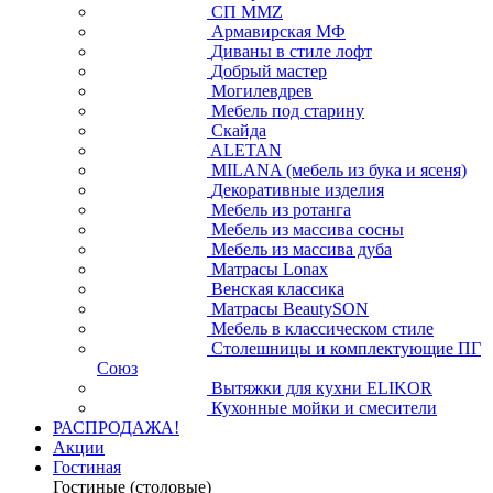
СП ММZ
Армавирская МФ
Диваны в стиле лофт
Добрый мастер
Могилевдрев
Мебель под старину
Скайда
ALETAN
MILANA (мебель из бука и ясеня)
Декоративные изделия
Мебель из ротанга
Мебель из массива сосны
Мебель из массива дуба
Матрасы Lonax
Венская классика
Матрасы BeautySON
Мебель в классическом стиле
Столешницы и комплектующие ПГ
Союз
Вытяжки для кухни ELIKOR
Кухонные мойки и смесители
РАСПРОДАЖА!
Акции
Гостиная
Гостиные (столовые)