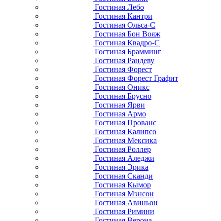
Гостиная Лебо
Гостиная Кантри
Гостиная Ольса-С
Гостиная Бон Вояж
Гостиная Квадро-С
Гостиная Брамминг
Гостиная Рандеву
Гостиная Форест
Гостиная Форест Графит
Гостиная Оникс
Гостиная Брусно
Гостиная Ярви
Гостиная Армо
Гостиная Прованс
Гостиная Калипсо
Гостиная Мексика
Гостиная Роллер
Гостиная Аледжи
Гостиная Эрика
Гостиная Сканди
Гостиная Кымор
Гостиная Мэнсон
Гостиная Авиньон
Гостиная Римини
Гостиная Верона