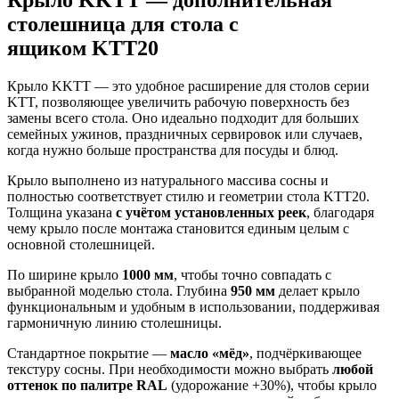
Крыло KKTT — дополнительная
столешница для стола с
ящиком
KTT20
Крыло KKTT — это удобное расширение для столов серии
KTT, позволяющее увеличить рабочую поверхность без
замены всего стола. Оно идеально подходит для больших
семейных ужинов, праздничных сервировок или случаев,
когда нужно больше пространства для посуды и блюд.
Крыло выполнено из натурального массива сосны и
полностью соответствует стилю и геометрии стола KTT20.
Толщина указана
с учётом установленных реек
, благодаря
чему крыло после монтажа становится единым целым с
основной столешницей.
По ширине крыло
1000 мм
, чтобы точно совпадать с
выбранной моделью стола. Глубина
950 мм
делает крыло
функциональным и удобным в использовании, поддерживая
гармоничную линию столешницы.
Стандартное покрытие —
масло «мёд»
, подчёркивающее
текстуру сосны. При необходимости можно выбрать
любой
оттенок по палитре RAL
(удорожание +30%), чтобы крыло