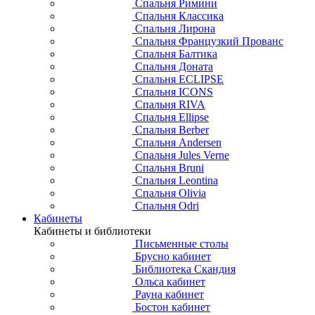
Спальня Римини
Спальня Классика
Спальня Лирона
Спальня Французкий Прованс
Спальня Балтика
Спальня Доната
Спальня ECLIPSE
Спальня ICONS
Спальня RIVA
Спальня Ellipse
Спальня Berber
Спальня Andersen
Спальня Jules Verne
Спальня Bruni
Спальня Leontina
Спальня Olivia
Спальня Odri
Кабинеты
Кабинеты и библиотеки
Письменные столы
Брусно кабинет
Библиотека Скандия
Ольса кабинет
Рауна кабинет
Бостон кабинет