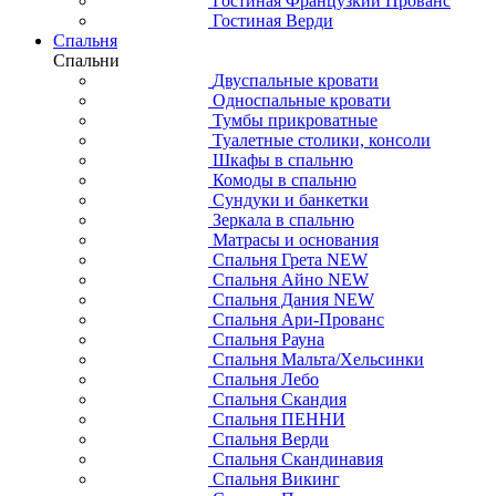
Гостиная Французкий Прованс
Гостиная Верди
Спальня
Спальни
Двуспальные кровати
Односпальные кровати
Тумбы прикроватные
Туалетные столики, консоли
Шкафы в спальню
Комоды в спальню
Сундуки и банкетки
Зеркала в спальню
Матрасы и основания
Спальня Грета NEW
Спальня Айно NEW
Спальня Дания NEW
Спальня Ари-Прованс
Спальня Рауна
Спальня Мальта/Хельсинки
Спальня Лебо
Спальня Скандия
Спальня ПЕННИ
Спальня Верди
Спальня Скандинавия
Спальня Викинг