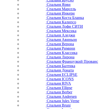
Спальня Брусно
Спальня Ярви
Спальня Марсель
Спальня Инкери
Спальня Коста Бланка
Спальня Калипсо
Спальня Лофи СИТИ
Спальня Мексика
Спальня Аледжи
Спальня Авиньон
Спальня Верона
Спальня Римини
Спальня Классика
Спальня Лирона
Спальня Французкий Прованс
Спальня Балтика
Спальня Доната
Спальня ECLIPSE
Спальня ICONS
Спальня RIVA
Спальня Ellipse
Спальня Berber
Спальня Andersen
Спальня Jules Verne
Спальня Bruni