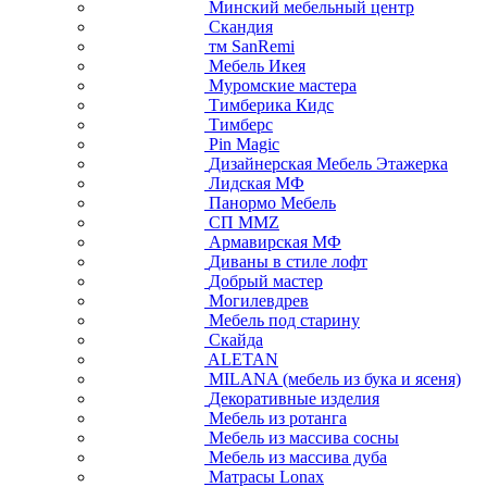
Минский мебельный центр
Скандия
тм SanRemi
Мебель Икея
Муромские мастера
Тимберика Кидс
Тимберс
Pin Magic
Дизайнерская Мебель Этажерка
Лидская МФ
Панормо Мебель
СП ММZ
Армавирская МФ
Диваны в стиле лофт
Добрый мастер
Могилевдрев
Мебель под старину
Скайда
ALETAN
MILANA (мебель из бука и ясеня)
Декоративные изделия
Мебель из ротанга
Мебель из массива сосны
Мебель из массива дуба
Матрасы Lonax