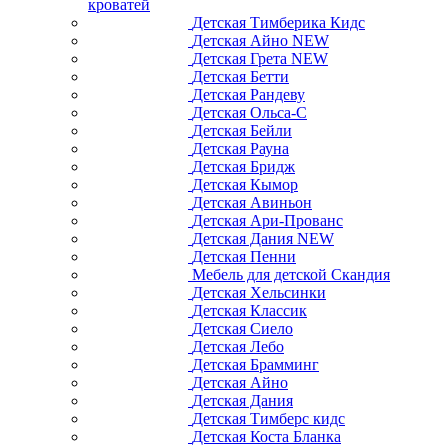
кроватей
Детская Тимберика Кидс
Детская Айно NEW
Детская Грета NEW
Детская Бетти
Детская Рандеву
Детская Ольса-С
Детская Бейли
Детская Рауна
Детская Бридж
Детская Кымор
Детская Авиньон
Детская Ари-Прованс
Детская Дания NEW
Детская Пенни
Мебель для детской Скандия
Детская Хельсинки
Детская Классик
Детская Сиело
Детская Лебо
Детская Брамминг
Детская Айно
Детская Дания
Детская Тимберс кидс
Детская Коста Бланка