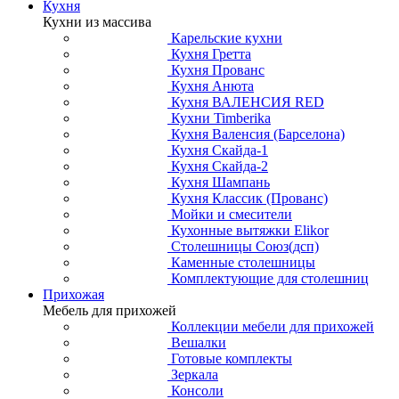
Кухня
Кухни из массива
Карельские кухни
Кухня Гретта
Кухня Прованс
Кухня Анюта
Кухня ВАЛЕНСИЯ RED
Кухни Timberika
Кухня Валенсия (Барселона)
Кухня Скайда-1
Кухня Скайда-2
Кухня Шампань
Кухня Классик (Прованс)
Мойки и смесители
Кухонные вытяжки Elikor
Столешницы Союз(дсп)
Каменные столешницы
Комплектующие для столешниц
Прихожая
Мебель для прихожей
Коллекции мебели для прихожей
Вешалки
Готовые комплекты
Зеркала
Консоли