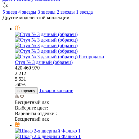
5 звезд
4 звезды
3 звезды
2 звезды
1 звезда
Другие модели этой коллекции
Распродажа
Стул № 3 дачный (образец)
420
460
970
2 212
5 531
-
60
%
Товар в корзине
в корзину
Бесцветный лак
Выберите цвет:
Варианты отделки :
Бесцветный лак