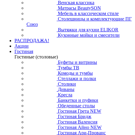
Венская классика
Матрасы BeautySON
Мебель в классическом стиле
Столешницы и комплектующие ПГ
Союз
Вытяжки для кухни ELIKOR
Кухонные мойки и смесители
РАСПРОДАЖА!
Акции
Гостиная
Гостиные (столовые)
Буфеты и витрины
Тумбы ТВ
Комоды и тумбы
Стеллажи и полки
Столики
Диваны
Кресла
Банкетки и пуфики
Обеденные столы
Гостиная Грета NEW
Гостиная Бридж
Гостиная Валенсия
Гостиная Айно NEW
Гостиная Ари-Прованс