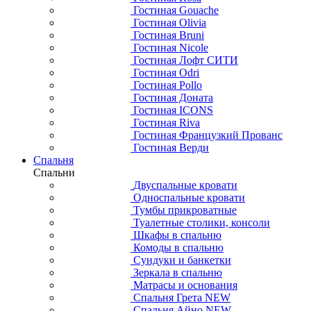
Гостиная Gouache
Гостиная Olivia
Гостиная Bruni
Гостиная Nicole
Гостиная Лофт СИТИ
Гостиная Odri
Гостиная Pollo
Гостиная Доната
Гостиная ICONS
Гостиная Riva
Гостиная Французкий Прованс
Гостиная Верди
Спальня
Спальни
Двуспальные кровати
Односпальные кровати
Тумбы прикроватные
Туалетные столики, консоли
Шкафы в спальню
Комоды в спальню
Сундуки и банкетки
Зеркала в спальню
Матрасы и основания
Спальня Грета NEW
Спальня Айно NEW