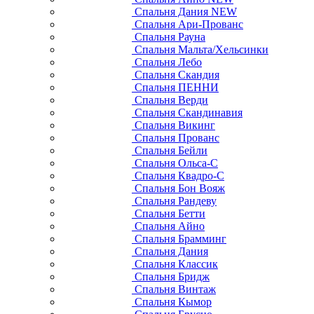
Спальня Дания NEW
Спальня Ари-Прованс
Спальня Рауна
Спальня Мальта/Хельсинки
Спальня Лебо
Спальня Скандия
Спальня ПЕННИ
Спальня Верди
Спальня Скандинавия
Спальня Викинг
Спальня Прованс
Спальня Бейли
Спальня Ольса-С
Спальня Квадро-С
Спальня Бон Вояж
Спальня Рандеву
Спальня Бетти
Спальня Айно
Спальня Брамминг
Спальня Дания
Спальня Классик
Спальня Бридж
Спальня Винтаж
Спальня Кымор