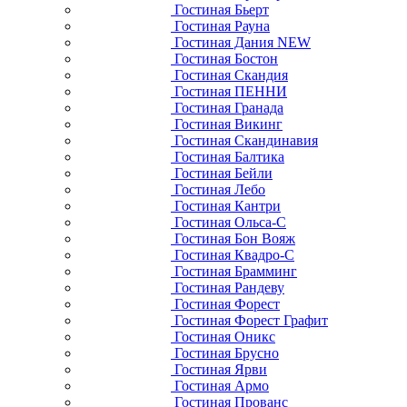
Гостиная Бьерт
Гостиная Рауна
Гостиная Дания NEW
Гостиная Бостон
Гостиная Скандия
Гостиная ПЕННИ
Гостиная Гранада
Гостиная Викинг
Гостиная Скандинавия
Гостиная Балтика
Гостиная Бейли
Гостиная Лебо
Гостиная Кантри
Гостиная Ольса-С
Гостиная Бон Вояж
Гостиная Квадро-С
Гостиная Брамминг
Гостиная Рандеву
Гостиная Форест
Гостиная Форест Графит
Гостиная Оникс
Гостиная Брусно
Гостиная Ярви
Гостиная Армо
Гостиная Прованс