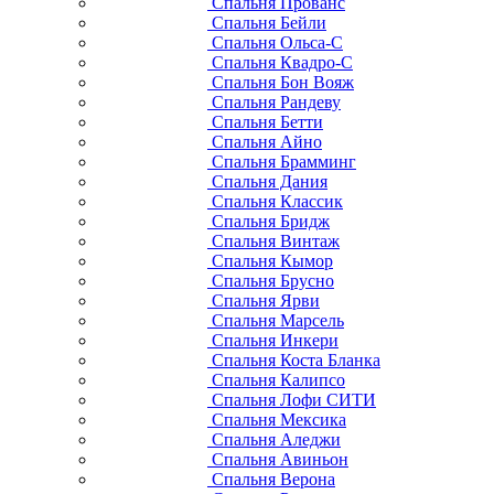
Спальня Прованс
Спальня Бейли
Спальня Ольса-С
Спальня Квадро-С
Спальня Бон Вояж
Спальня Рандеву
Спальня Бетти
Спальня Айно
Спальня Брамминг
Спальня Дания
Спальня Классик
Спальня Бридж
Спальня Винтаж
Спальня Кымор
Спальня Брусно
Спальня Ярви
Спальня Марсель
Спальня Инкери
Спальня Коста Бланка
Спальня Калипсо
Спальня Лофи СИТИ
Спальня Мексика
Спальня Аледжи
Спальня Авиньон
Спальня Верона