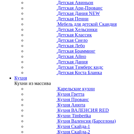
Детская Авиньон
Детская Ари-Прованс
Детская Дания NEW
Детская Пенни
Мебель для детской Скандия
Детская Хельсинки
Детская Классик
Детская Сиело
Детская Лебо
Детская Брамминг
Детская Айно
Детская Дания
Детская Тимберс кидс
Детская Коста Бланка
Кухня
Кухни из массива
Карельские кухни
Кухня Гретта
Кухня Прованс
Кухня Анюта
Кухня ВАЛЕНСИЯ RED
Кухни Timberika
Кухня Валенсия (Барселона)
Кухня Скайда-1
Кухня Скайда-2