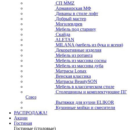
СП ММZ
Армавирская МФ
Диваны в стиле лофт
Добрый мастер
Могилевдрев
Мебель под старину
Скайда
ALETAN
MILANA (мебель из бука и ясеня)
Декоративные изделия
Мебель из ротанга
Мебель из массива сосны
Мебель из массива дуба
Матрасы Lonax
Венская классика
Матрасы BeautySON
Мебель в классическом стиле
Столешницы и комплектующие ПГ
Союз
Вытяжки для кухни ELIKOR
Кухонные мойки и смесители
РАСПРОДАЖА!
Акции
Гостиная
Гостиные (столовые)