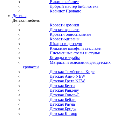
Викинг кабинет
Добрый мастер библиотека
Кабинет Прованс
Детская
Детская мебель
Кровати домики
Детские кровати
Кровати односпальные
Кровати-диваны
Шкафы в детскую
Книжные шкафы и стеллажи
Письменные столы и стулья
Комоды и тумбы
Матрасы и основания для детских
кроватей
Детская Тимберика Кидс
Детская Айно NEW
Детская Грета NEW
Детская Бетти
Детская Рандеву
Детская Ольса-С
Детская Бейли
Детская Рауна
Детская Бридж
Детская Кымор