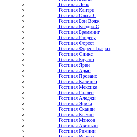
Гостиная Лебо
Гостиная Кантри
Гостиная Ольса-С
Гостиная Бон Вояж
Гостиная Квадро-С
Гостиная Брамминг
Гостиная Рандеву
Гостиная Форест
Гостиная Форест Графит
Гостиная Оникс
Гостиная Брусно
Гостиная Ярви
Гостиная Армо
Гостиная Прованс
Гостиная Калипсо
Гостиная Мексика
Гостиная Роллер
Гостиная Аледжи
Гостиная Эрика
Гостиная Сканди
Гостиная Кымор
Гостиная Мэнсон
Гостиная Авиньон
Гостиная Римини
Гостиная Верона