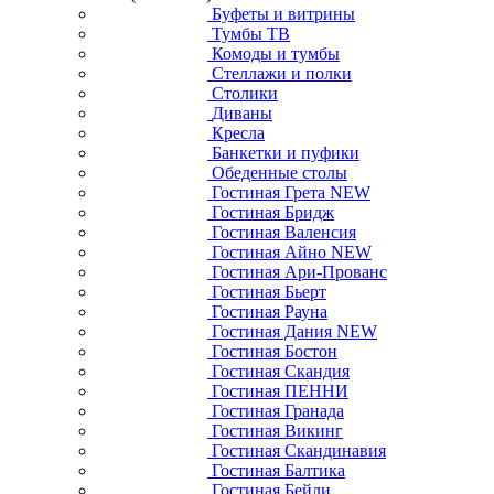
Буфеты и витрины
Тумбы ТВ
Комоды и тумбы
Стеллажи и полки
Столики
Диваны
Кресла
Банкетки и пуфики
Обеденные столы
Гостиная Грета NEW
Гостиная Бридж
Гостиная Валенсия
Гостиная Айно NEW
Гостиная Ари-Прованс
Гостиная Бьерт
Гостиная Рауна
Гостиная Дания NEW
Гостиная Бостон
Гостиная Скандия
Гостиная ПЕННИ
Гостиная Гранада
Гостиная Викинг
Гостиная Скандинавия
Гостиная Балтика
Гостиная Бейли