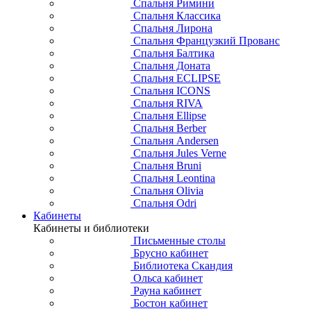
Спальня Римини
Спальня Классика
Спальня Лирона
Спальня Французкий Прованс
Спальня Балтика
Спальня Доната
Спальня ECLIPSE
Спальня ICONS
Спальня RIVA
Спальня Ellipse
Спальня Berber
Спальня Andersen
Спальня Jules Verne
Спальня Bruni
Спальня Leontina
Спальня Olivia
Спальня Odri
Кабинеты
Кабинеты и библиотеки
Письменные столы
Брусно кабинет
Библиотека Скандия
Ольса кабинет
Рауна кабинет
Бостон кабинет