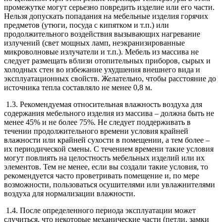
промежутке могут серьезно повредить изделие или его части.
Нельзя допускать попадания на мебельные изделия горячих
предметов (утюги, посуда с кипятком и т.п.) или
продолжительного воздействия вызывающих нагревание
излучений (свет мощных ламп, неэкранизированные
микроволновые излучатели и т.п.). Мебель из массива не
следует размещать вблизи отопительных приборов, сырых и
холодных стен во избежание ухудшения внешнего вида и
эксплуатационных свойств. Желательно, чтобы расстояние до
источника тепла составляло не менее 0,8 м.
1.3. Рекомендуемая относительная влажность воздуха для
содержания мебельного изделия из массива – должна быть не
менее 45% и не более 75%. Не следует поддерживать в
течении продолжительного времени условия крайней
влажности или крайней сухости в помещении, а тем более –
их периодической смены. С течением времени такие условия
могут повлиять на целостность мебельных изделий или их
элементов. Тем не менее, если вы создали такие условия, то
рекомендуется часто проветривать помещение и, по мере
возможности, пользоваться осушителями или увлажнителями
воздуха для нормализации влажности.
1.4. После определенного периода эксплуатации может
случиться, что некоторые механические части (петли, замки