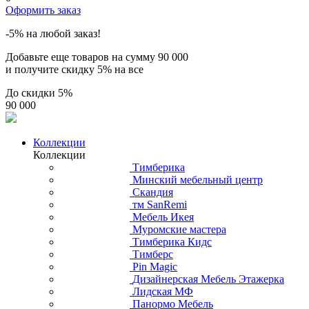
Оформить заказ
-5% на любой заказ!
Добавьте еще товаров на сумму
90 000
и получите скидку
5% на все
До скидки
5%
90 000
Коллекции
Коллекции
Тимберика
Минский мебельный центр
Скандия
тм SanRemi
Мебель Икея
Муромские мастера
Тимберика Кидс
Тимберс
Pin Magic
Дизайнерская Мебель Этажерка
Лидская МФ
Панормо Мебель