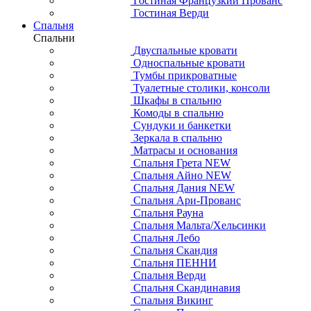
Гостиная Французкий Прованс
Гостиная Верди
Спальня
Спальни
Двуспальные кровати
Односпальные кровати
Тумбы прикроватные
Туалетные столики, консоли
Шкафы в спальню
Комоды в спальню
Сундуки и банкетки
Зеркала в спальню
Матрасы и основания
Спальня Грета NEW
Спальня Айно NEW
Спальня Дания NEW
Спальня Ари-Прованс
Спальня Рауна
Спальня Мальта/Хельсинки
Спальня Лебо
Спальня Скандия
Спальня ПЕННИ
Спальня Верди
Спальня Скандинавия
Спальня Викинг