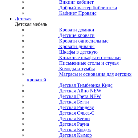
Викинг кабинет
Добрый мастер библиотека
Кабинет Прованс
Детская
Детская мебель
Кровати домики
Детские кровати
Кровати односпальные
Кровати-диваны
Шкафы в детскую
Книжные шкафы и стеллажи
Письменные столы и стулья
Комоды и тумбы
Матрасы и основания для детских
кроватей
Детская Тимберика Кидс
Детская Айно NEW
Детская Грета NEW
Детская Бетти
Детская Рандеву
Детская Ольса-С
Детская Бейли
Детская Рауна
Детская Бридж
Детская Кымор