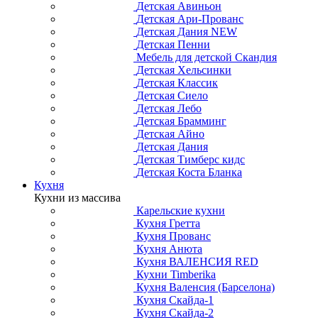
Детская Авиньон
Детская Ари-Прованс
Детская Дания NEW
Детская Пенни
Мебель для детской Скандия
Детская Хельсинки
Детская Классик
Детская Сиело
Детская Лебо
Детская Брамминг
Детская Айно
Детская Дания
Детская Тимберс кидс
Детская Коста Бланка
Кухня
Кухни из массива
Карельские кухни
Кухня Гретта
Кухня Прованс
Кухня Анюта
Кухня ВАЛЕНСИЯ RED
Кухни Timberika
Кухня Валенсия (Барселона)
Кухня Скайда-1
Кухня Скайда-2