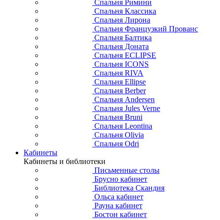
Спальня Римини
Спальня Классика
Спальня Лирона
Спальня Французкий Прованс
Спальня Балтика
Спальня Доната
Спальня ECLIPSE
Спальня ICONS
Спальня RIVA
Спальня Ellipse
Спальня Berber
Спальня Andersen
Спальня Jules Verne
Спальня Bruni
Спальня Leontina
Спальня Olivia
Спальня Odri
Кабинеты
Кабинеты и библиотеки
Письменные столы
Брусно кабинет
Библиотека Скандия
Ольса кабинет
Рауна кабинет
Бостон кабинет