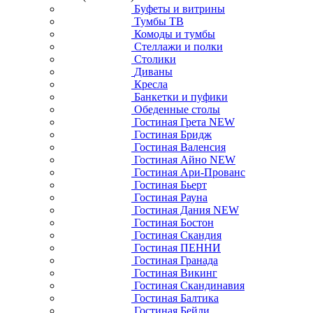
Буфеты и витрины
Тумбы ТВ
Комоды и тумбы
Стеллажи и полки
Столики
Диваны
Кресла
Банкетки и пуфики
Обеденные столы
Гостиная Грета NEW
Гостиная Бридж
Гостиная Валенсия
Гостиная Айно NEW
Гостиная Ари-Прованс
Гостиная Бьерт
Гостиная Рауна
Гостиная Дания NEW
Гостиная Бостон
Гостиная Скандия
Гостиная ПЕННИ
Гостиная Гранада
Гостиная Викинг
Гостиная Скандинавия
Гостиная Балтика
Гостиная Бейли