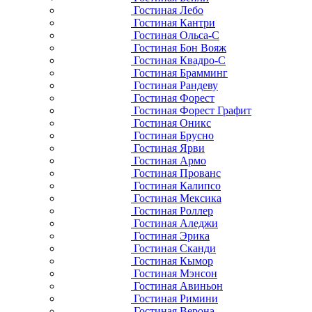
Гостиная Лебо
Гостиная Кантри
Гостиная Ольса-С
Гостиная Бон Вояж
Гостиная Квадро-С
Гостиная Брамминг
Гостиная Рандеву
Гостиная Форест
Гостиная Форест Графит
Гостиная Оникс
Гостиная Брусно
Гостиная Ярви
Гостиная Армо
Гостиная Прованс
Гостиная Калипсо
Гостиная Мексика
Гостиная Роллер
Гостиная Аледжи
Гостиная Эрика
Гостиная Сканди
Гостиная Кымор
Гостиная Мэнсон
Гостиная Авиньон
Гостиная Римини
Гостиная Верона