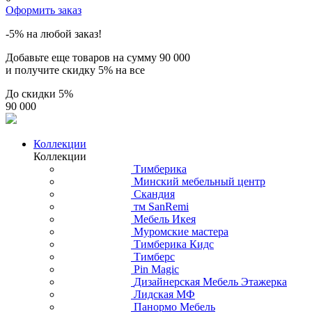
Оформить заказ
-5% на любой заказ!
Добавьте еще товаров на сумму
90 000
и получите скидку
5% на все
До скидки
5%
90 000
Коллекции
Коллекции
Тимберика
Минский мебельный центр
Скандия
тм SanRemi
Мебель Икея
Муромские мастера
Тимберика Кидс
Тимберс
Pin Magic
Дизайнерская Мебель Этажерка
Лидская МФ
Панормо Мебель