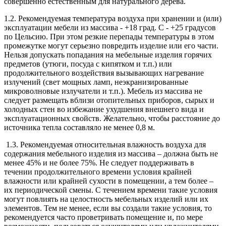
совершенно естественным для натурального дерева.
1.2. Рекомендуемая температура воздуха при хранении и (или)
эксплуатации мебели из массива - +18 град. С - +25 градусов
по Цельсию. При этом резкие перепады температуры в этом
промежутке могут серьезно повредить изделие или его части.
Нельзя допускать попадания на мебельные изделия горячих
предметов (утюги, посуда с кипятком и т.п.) или
продолжительного воздействия вызывающих нагревание
излучений (свет мощных ламп, неэкранизированные
микроволновые излучатели и т.п.). Мебель из массива не
следует размещать вблизи отопительных приборов, сырых и
холодных стен во избежание ухудшения внешнего вида и
эксплуатационных свойств. Желательно, чтобы расстояние до
источника тепла составляло не менее 0,8 м.
1.3. Рекомендуемая относительная влажность воздуха для
содержания мебельного изделия из массива – должна быть не
менее 45% и не более 75%. Не следует поддерживать в
течении продолжительного времени условия крайней
влажности или крайней сухости в помещении, а тем более –
их периодической смены. С течением времени такие условия
могут повлиять на целостность мебельных изделий или их
элементов. Тем не менее, если вы создали такие условия, то
рекомендуется часто проветривать помещение и, по мере