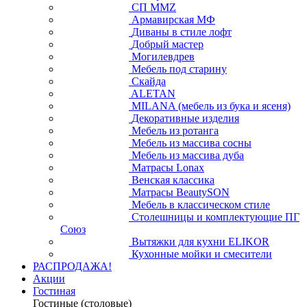
СП ММZ
Армавирская МФ
Диваны в стиле лофт
Добрый мастер
Могилевдрев
Мебель под старину
Скайда
ALETAN
MILANA (мебель из бука и ясеня)
Декоративные изделия
Мебель из ротанга
Мебель из массива сосны
Мебель из массива дуба
Матрасы Lonax
Венская классика
Матрасы BeautySON
Мебель в классическом стиле
Столешницы и комплектующие ПГ
Союз
Вытяжки для кухни ELIKOR
Кухонные мойки и смесители
РАСПРОДАЖА!
Акции
Гостиная
Гостиные (столовые)