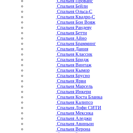
Спальня Прованс
Спальня Бейли
Спальня Ольса-С
Спальня Квадро-С
Спальня Бон Вояж
Спальня Рандеву
Спальня Бетти
Спальня Айно
Спальня Брамминг
Спальня Дания
Спальня Классик
Спальня Бридж
Спальня Винтаж
Спальня Кымор
Спальня Брусно
Спальня Ярви
Спальня Марсель
Спальня Инкери
Спальня Коста Бланка
Спальня Калипсо
Спальня Лофи СИТИ
Спальня Мексика
Спальня Аледжи
Спальня Авиньон
Спальня Верона