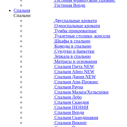
Гостиная Французкий Прованс
Гостиная Верди
Спальня
Спальни
Двуспальные кровати
Односпальные кровати
Тумбы прикроватные
Туалетные столики, консоли
Шкафы в спальню
Комоды в спальню
Сундуки и банкетки
Зеркала в спальню
Матрасы и основания
Спальня Грета NEW
Спальня Айно NEW
Спальня Дания NEW
Спальня Ари-Прованс
Спальня Рауна
Спальня Мальта/Хельсинки
Спальня Лебо
Спальня Скандия
Спальня ПЕННИ
Спальня Верди
Спальня Скандинавия
Спальня Викинг