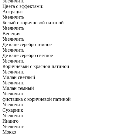
Увеличить
Цвета с эффектами:
Антрацит
Увеличить
Белый с коричневой патиной
Увеличить
Венеция
Увеличить
Де капе серебро темное
Увеличить
Де капе серебро светлое
Увеличить
Коричневый с красной патиной
Увеличить
Милан светлый
Увеличить
Милан темный
Увеличить
фисташка с коричневой патиной
Увеличить
Сухарник
Увеличить
Индиго
Увеличить
Мокко