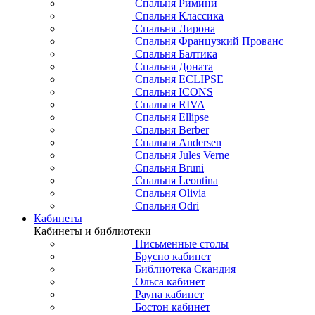
Спальня Римини
Спальня Классика
Спальня Лирона
Спальня Французкий Прованс
Спальня Балтика
Спальня Доната
Спальня ECLIPSE
Спальня ICONS
Спальня RIVA
Спальня Ellipse
Спальня Berber
Спальня Andersen
Спальня Jules Verne
Спальня Bruni
Спальня Leontina
Спальня Olivia
Спальня Odri
Кабинеты
Кабинеты и библиотеки
Письменные столы
Брусно кабинет
Библиотека Скандия
Ольса кабинет
Рауна кабинет
Бостон кабинет