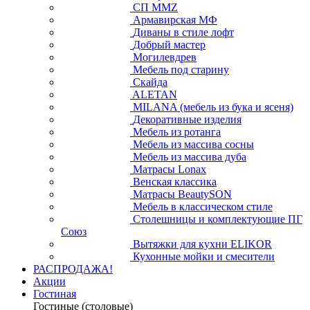
СП ММZ
Армавирская МФ
Диваны в стиле лофт
Добрый мастер
Могилевдрев
Мебель под старину
Скайда
ALETAN
MILANA (мебель из бука и ясеня)
Декоративные изделия
Мебель из ротанга
Мебель из массива сосны
Мебель из массива дуба
Матрасы Lonax
Венская классика
Матрасы BeautySON
Мебель в классическом стиле
Столешницы и комплектующие ПГ
Союз
Вытяжки для кухни ELIKOR
Кухонные мойки и смесители
РАСПРОДАЖА!
Акции
Гостиная
Гостиные (столовые)