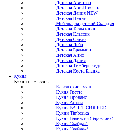
Детская Авиньон
Детская Ари-Прованс
Детская Дания NEW
Детская Пенни
Мебель для детской Скандия
Детская Хельсинки
Детская Классик
Детская Сиело
Детская Лебо
Детская Брамминг
Детская Айно
Детская Дания
Детская Тимберс кидс
Детская Коста Бланка
Кухня
Кухни из массива
Карельские кухни
Кухня Гретта
Кухня Прованс
Кухня Анюта
Кухня ВАЛЕНСИЯ RED
Кухни Timberika
Кухня Валенсия (Барселона)
Кухня Скайда-1
Кухня Скайда-2