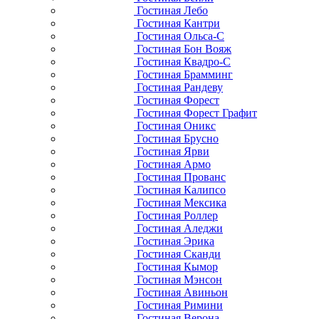
Гостиная Лебо
Гостиная Кантри
Гостиная Ольса-С
Гостиная Бон Вояж
Гостиная Квадро-С
Гостиная Брамминг
Гостиная Рандеву
Гостиная Форест
Гостиная Форест Графит
Гостиная Оникс
Гостиная Брусно
Гостиная Ярви
Гостиная Армо
Гостиная Прованс
Гостиная Калипсо
Гостиная Мексика
Гостиная Роллер
Гостиная Аледжи
Гостиная Эрика
Гостиная Сканди
Гостиная Кымор
Гостиная Мэнсон
Гостиная Авиньон
Гостиная Римини
Гостиная Верона