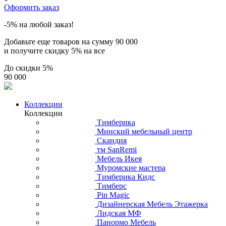
Оформить заказ
-5% на любой заказ!
Добавьте еще товаров на сумму
90 000
и получите скидку
5% на все
До скидки
5%
90 000
Коллекции
Коллекции
Тимберика
Минский мебельный центр
Скандия
тм SanRemi
Мебель Икея
Муромские мастера
Тимберика Кидс
Тимберс
Pin Magic
Дизайнерская Мебель Этажерка
Лидская МФ
Панормо Мебель