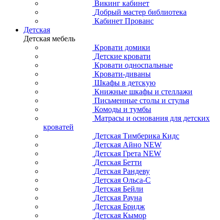
Викинг кабинет
Добрый мастер библиотека
Кабинет Прованс
Детская
Детская мебель
Кровати домики
Детские кровати
Кровати односпальные
Кровати-диваны
Шкафы в детскую
Книжные шкафы и стеллажи
Письменные столы и стулья
Комоды и тумбы
Матрасы и основания для детских
кроватей
Детская Тимберика Кидс
Детская Айно NEW
Детская Грета NEW
Детская Бетти
Детская Рандеву
Детская Ольса-С
Детская Бейли
Детская Рауна
Детская Бридж
Детская Кымор