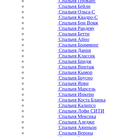
Спальня Прованс
Спальня Бейли
Спальня Ольса-С
Спальня Квадро-С
Спальня Бон Вояж
Спальня Рандеву
Спальня Бетти
Спальня Айно
Спальня Брамминг
Спальня Дания
Спальня Классик
Спальня Бридж
Спальня Винтаж
Спальня Кымор
Спальня Брусно
Спальня Ярви
Спальня Марсель
Спальня Инкери
Спальня Коста Бланка
Спальня Калипсо
Спальня Лофи СИТИ
Спальня Мексика
Спальня Аледжи
Спальня Авиньон
Спальня Верона