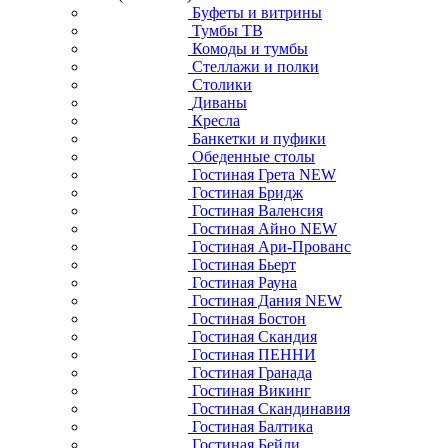
Буфеты и витрины
Тумбы ТВ
Комоды и тумбы
Стеллажи и полки
Столики
Диваны
Кресла
Банкетки и пуфики
Обеденные столы
Гостиная Грета NEW
Гостиная Бридж
Гостиная Валенсия
Гостиная Айно NEW
Гостиная Ари-Прованс
Гостиная Бьерт
Гостиная Рауна
Гостиная Дания NEW
Гостиная Бостон
Гостиная Скандия
Гостиная ПЕННИ
Гостиная Гранада
Гостиная Викинг
Гостиная Скандинавия
Гостиная Балтика
Гостиная Бейли