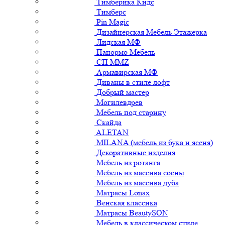
Тимберика Кидс
Тимберс
Pin Magic
Дизайнерская Мебель Этажерка
Лидская МФ
Панормо Мебель
СП ММZ
Армавирская МФ
Диваны в стиле лофт
Добрый мастер
Могилевдрев
Мебель под старину
Скайда
ALETAN
MILANA (мебель из бука и ясеня)
Декоративные изделия
Мебель из ротанга
Мебель из массива сосны
Мебель из массива дуба
Матрасы Lonax
Венская классика
Матрасы BeautySON
Мебель в классическом стиле