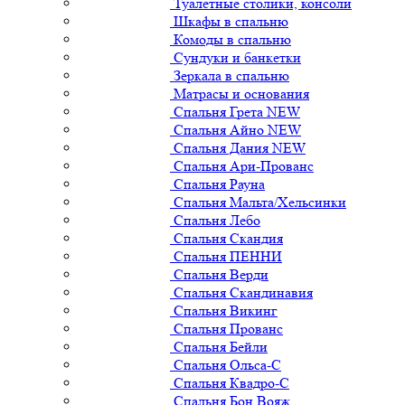
Туалетные столики, консоли
Шкафы в спальню
Комоды в спальню
Сундуки и банкетки
Зеркала в спальню
Матрасы и основания
Спальня Грета NEW
Спальня Айно NEW
Спальня Дания NEW
Спальня Ари-Прованс
Спальня Рауна
Спальня Мальта/Хельсинки
Спальня Лебо
Спальня Скандия
Спальня ПЕННИ
Спальня Верди
Спальня Скандинавия
Спальня Викинг
Спальня Прованс
Спальня Бейли
Спальня Ольса-С
Спальня Квадро-С
Спальня Бон Вояж