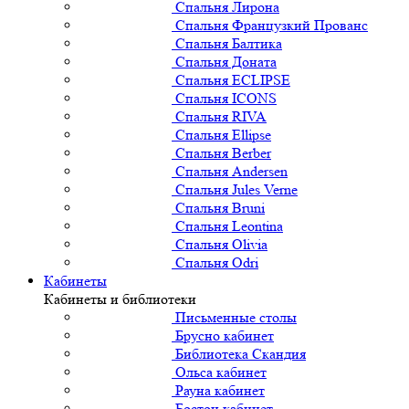
Спальня Лирона
Спальня Французкий Прованс
Спальня Балтика
Спальня Доната
Спальня ECLIPSE
Спальня ICONS
Спальня RIVA
Спальня Ellipse
Спальня Berber
Спальня Andersen
Спальня Jules Verne
Спальня Bruni
Спальня Leontina
Спальня Olivia
Спальня Odri
Кабинеты
Кабинеты и библиотеки
Письменные столы
Брусно кабинет
Библиотека Скандия
Ольса кабинет
Рауна кабинет
Бостон кабинет