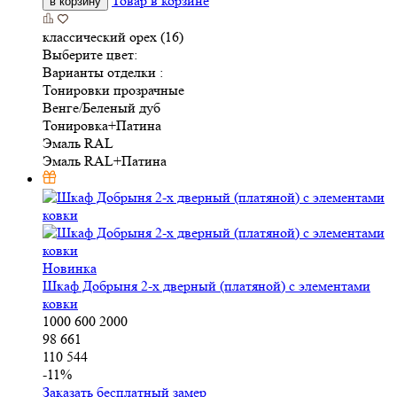
Товар в корзине
в корзину
классический орех (16)
Выберите цвет:
Варианты отделки :
Тонировки прозрачные
Венге/Беленый дуб
Тонировка+Патина
Эмаль RAL
Эмаль RAL+Патина
Новинка
Шкаф Добрыня 2-х дверный (платяной) с элементами
ковки
1000
600
2000
98 661
110 544
-
11
%
Заказать бесплатный замер