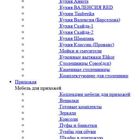
Кухня Анюта
Кухня ВАЛЕНСИЯ RED
Кухни Timberika
Кухня Валенсия (Барселона)
Кухня Скайда-1
Кухня Скайда-2
Кухня Шампань
Кухня Классик (Прованс)
Мойки и смесители
Кухонные вытяжки Elikor
Столешницы Союз(дсп)
Каменные столешницы
Комплектующие для столешниц
Прихожая
Мебель для прихожей
Коллекции мебели для прихожей
Вешалки
Готовые комплекты
Зеркала
Консоли
Пуфы и банкетки
Тумбы для обуви
Шкафы в прихожую