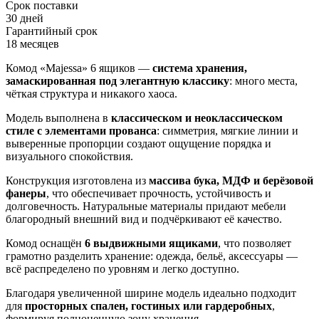
Срок поставки
30 дней
Гарантийный срок
18 месяцев
Комод «Majessa» 6 ящиков —
система хранения,
замаскированная под элегантную классику
: много места,
чёткая структура и никакого хаоса.
Модель выполнена в
классическом и неоклассическом
стиле с элементами прованса
: симметрия, мягкие линии и
выверенные пропорции создают ощущение порядка и
визуального спокойствия.
Конструкция изготовлена из
массива бука, МДФ и берёзовой
фанеры
, что обеспечивает прочность, устойчивость и
долговечность. Натуральные материалы придают мебели
благородный внешний вид и подчёркивают её качество.
Комод оснащён
6 выдвижными ящиками
, что позволяет
грамотно разделить хранение: одежда, бельё, аксессуары —
всё распределено по уровням и легко доступно.
Благодаря увеличенной ширине модель идеально подходит
для
просторных спален, гостиных или гардеробных
,
формируя полноценную зону хранения.