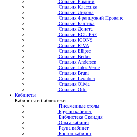
Спальня Римини
Спальня Классика
Спальня Лирона
Спальня Французкий Прованс
Спальня Балтика
Спальня Доната
Спальня ECLIPSE
Спальня ICONS
Спальня RIVA
Спальня Ellipse
Спальня Berber
Спальня Andersen
Спальня Jules Verne
Спальня Bruni
Спальня Leontina
Спальня Olivia
Спальня Odri
Кабинеты
Кабинеты и библиотеки
Письменные столы
Брусно кабинет
Библиотека Скандия
Ольса кабинет
Рауна кабинет
Бостон кабинет