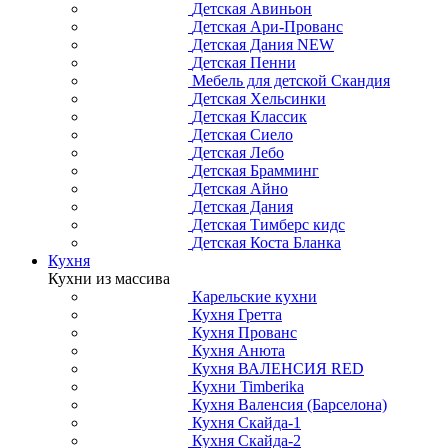
Детская Авиньон
Детская Ари-Прованс
Детская Дания NEW
Детская Пенни
Мебель для детской Скандия
Детская Хельсинки
Детская Классик
Детская Сиело
Детская Лебо
Детская Брамминг
Детская Айно
Детская Дания
Детская Тимберс кидс
Детская Коста Бланка
Кухня
Кухни из массива
Карельские кухни
Кухня Гретта
Кухня Прованс
Кухня Анюта
Кухня ВАЛЕНСИЯ RED
Кухни Timberika
Кухня Валенсия (Барселона)
Кухня Скайда-1
Кухня Скайда-2