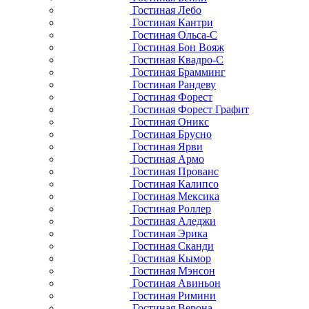
Гостиная Лебо
Гостиная Кантри
Гостиная Ольса-С
Гостиная Бон Вояж
Гостиная Квадро-С
Гостиная Брамминг
Гостиная Рандеву
Гостиная Форест
Гостиная Форест Графит
Гостиная Оникс
Гостиная Брусно
Гостиная Ярви
Гостиная Армо
Гостиная Прованс
Гостиная Калипсо
Гостиная Мексика
Гостиная Роллер
Гостиная Аледжи
Гостиная Эрика
Гостиная Сканди
Гостиная Кымор
Гостиная Мэнсон
Гостиная Авиньон
Гостиная Римини
Гостиная Верона