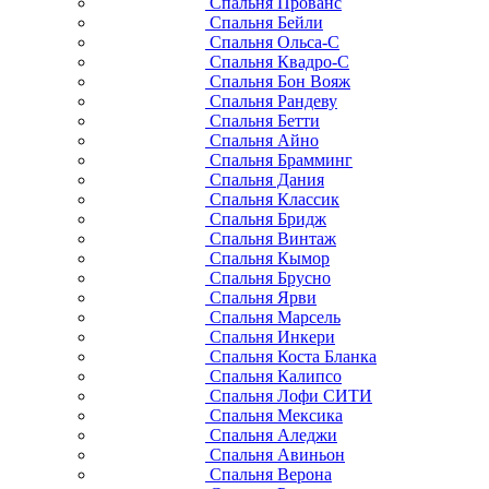
Спальня Прованс
Спальня Бейли
Спальня Ольса-С
Спальня Квадро-С
Спальня Бон Вояж
Спальня Рандеву
Спальня Бетти
Спальня Айно
Спальня Брамминг
Спальня Дания
Спальня Классик
Спальня Бридж
Спальня Винтаж
Спальня Кымор
Спальня Брусно
Спальня Ярви
Спальня Марсель
Спальня Инкери
Спальня Коста Бланка
Спальня Калипсо
Спальня Лофи СИТИ
Спальня Мексика
Спальня Аледжи
Спальня Авиньон
Спальня Верона