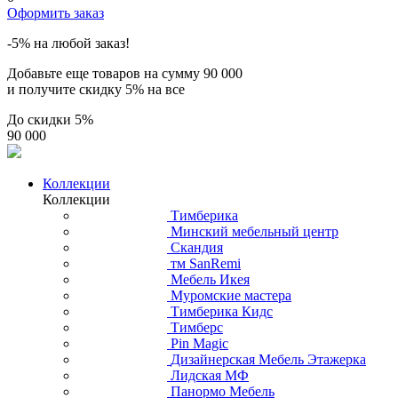
Оформить заказ
-5% на любой заказ!
Добавьте еще товаров на сумму
90 000
и получите скидку
5% на все
До скидки
5%
90 000
Коллекции
Коллекции
Тимберика
Минский мебельный центр
Скандия
тм SanRemi
Мебель Икея
Муромские мастера
Тимберика Кидс
Тимберс
Pin Magic
Дизайнерская Мебель Этажерка
Лидская МФ
Панормо Мебель