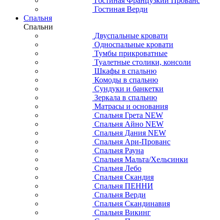
Гостиная Французкий Прованс
Гостиная Верди
Спальня
Спальни
Двуспальные кровати
Односпальные кровати
Тумбы прикроватные
Туалетные столики, консоли
Шкафы в спальню
Комоды в спальню
Сундуки и банкетки
Зеркала в спальню
Матрасы и основания
Спальня Грета NEW
Спальня Айно NEW
Спальня Дания NEW
Спальня Ари-Прованс
Спальня Рауна
Спальня Мальта/Хельсинки
Спальня Лебо
Спальня Скандия
Спальня ПЕННИ
Спальня Верди
Спальня Скандинавия
Спальня Викинг