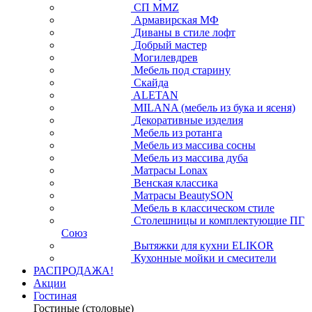
СП ММZ
Армавирская МФ
Диваны в стиле лофт
Добрый мастер
Могилевдрев
Мебель под старину
Скайда
ALETAN
MILANA (мебель из бука и ясеня)
Декоративные изделия
Мебель из ротанга
Мебель из массива сосны
Мебель из массива дуба
Матрасы Lonax
Венская классика
Матрасы BeautySON
Мебель в классическом стиле
Столешницы и комплектующие ПГ
Союз
Вытяжки для кухни ELIKOR
Кухонные мойки и смесители
РАСПРОДАЖА!
Акции
Гостиная
Гостиные (столовые)