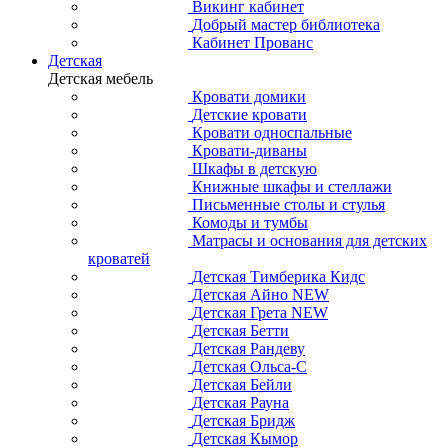
Викинг кабинет
Добрый мастер библиотека
Кабинет Прованс
Детская
Детская мебель
Кровати домики
Детские кровати
Кровати односпальные
Кровати-диваны
Шкафы в детскую
Книжные шкафы и стеллажи
Письменные столы и стулья
Комоды и тумбы
Матрасы и основания для детских
кроватей
Детская Тимберика Кидс
Детская Айно NEW
Детская Грета NEW
Детская Бетти
Детская Рандеву
Детская Ольса-С
Детская Бейли
Детская Рауна
Детская Бридж
Детская Кымор