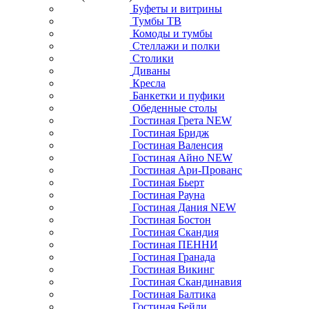
Буфеты и витрины
Тумбы ТВ
Комоды и тумбы
Стеллажи и полки
Столики
Диваны
Кресла
Банкетки и пуфики
Обеденные столы
Гостиная Грета NEW
Гостиная Бридж
Гостиная Валенсия
Гостиная Айно NEW
Гостиная Ари-Прованс
Гостиная Бьерт
Гостиная Рауна
Гостиная Дания NEW
Гостиная Бостон
Гостиная Скандия
Гостиная ПЕННИ
Гостиная Гранада
Гостиная Викинг
Гостиная Скандинавия
Гостиная Балтика
Гостиная Бейли