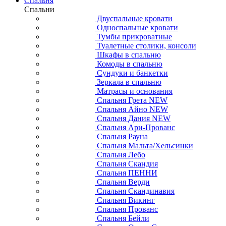
Спальня
Спальни
Двуспальные кровати
Односпальные кровати
Тумбы прикроватные
Туалетные столики, консоли
Шкафы в спальню
Комоды в спальню
Сундуки и банкетки
Зеркала в спальню
Матрасы и основания
Спальня Грета NEW
Спальня Айно NEW
Спальня Дания NEW
Спальня Ари-Прованс
Спальня Рауна
Спальня Мальта/Хельсинки
Спальня Лебо
Спальня Скандия
Спальня ПЕННИ
Спальня Верди
Спальня Скандинавия
Спальня Викинг
Спальня Прованс
Спальня Бейли