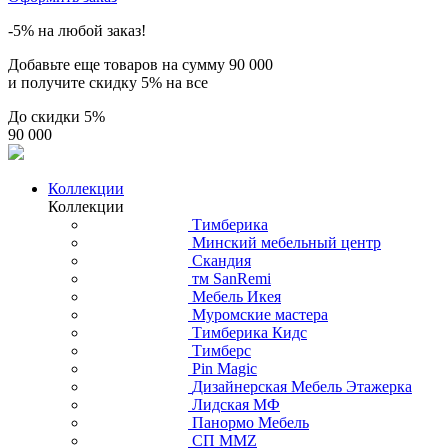
-5% на любой заказ!
Добавьте еще товаров на сумму
90 000
и получите скидку
5% на все
До скидки
5%
90 000
Коллекции
Коллекции
Тимберика
Минский мебельный центр
Скандия
тм SanRemi
Мебель Икея
Муромские мастера
Тимберика Кидс
Тимберс
Pin Magic
Дизайнерская Мебель Этажерка
Лидская МФ
Панормо Мебель
СП ММZ