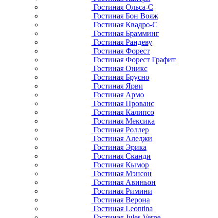
Гостиная Ольса-С
Гостиная Бон Вояж
Гостиная Квадро-С
Гостиная Брамминг
Гостиная Рандеву
Гостиная Форест
Гостиная Форест Графит
Гостиная Оникс
Гостиная Брусно
Гостиная Ярви
Гостиная Армо
Гостиная Прованс
Гостиная Калипсо
Гостиная Мексика
Гостиная Роллер
Гостиная Аледжи
Гостиная Эрика
Гостиная Сканди
Гостиная Кымор
Гостиная Мэнсон
Гостиная Авиньон
Гостиная Римини
Гостиная Верона
Гостиная Leontina
Гостиная Jules Verne