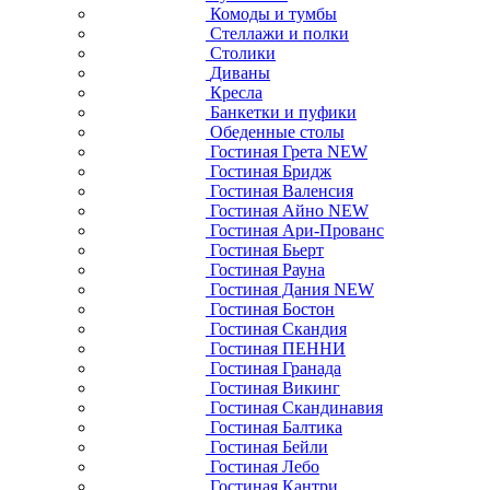
Комоды и тумбы
Стеллажи и полки
Столики
Диваны
Кресла
Банкетки и пуфики
Обеденные столы
Гостиная Грета NEW
Гостиная Бридж
Гостиная Валенсия
Гостиная Айно NEW
Гостиная Ари-Прованс
Гостиная Бьерт
Гостиная Рауна
Гостиная Дания NEW
Гостиная Бостон
Гостиная Скандия
Гостиная ПЕННИ
Гостиная Гранада
Гостиная Викинг
Гостиная Скандинавия
Гостиная Балтика
Гостиная Бейли
Гостиная Лебо
Гостиная Кантри