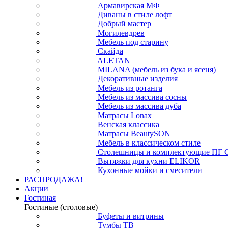
Армавирская МФ
Диваны в стиле лофт
Добрый мастер
Могилевдрев
Мебель под старину
Скайда
ALETAN
MILANA (мебель из бука и ясеня)
Декоративные изделия
Мебель из ротанга
Мебель из массива сосны
Мебель из массива дуба
Матрасы Lonax
Венская классика
Матрасы BeautySON
Мебель в классическом стиле
Столешницы и комплектующие ПГ 
Вытяжки для кухни ELIKOR
Кухонные мойки и смесители
РАСПРОДАЖА!
Акции
Гостиная
Гостиные (столовые)
Буфеты и витрины
Тумбы ТВ