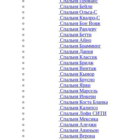
Спальня Прованс
Спальня Бейли
Спальня Ольса-С
Спальня Квадро-С
Спальня Бон Вояж
Спальня Рандеву
Спальня Бетти
Спальня Айно
Спальня Брамминг
Спальня Дания
Спальня Классик
Спальня Бридж
Спальня Винтаж
Спальня Кымор
Спальня Брусно
Спальня Ярви
Спальня Марсель
Спальня Инкери
Спальня Коста Бланка
Спальня Калипсо
Спальня Лофи СИТИ
Спальня Мексика
Спальня Аледжи
Спальня Авиньон
Спальня Верона