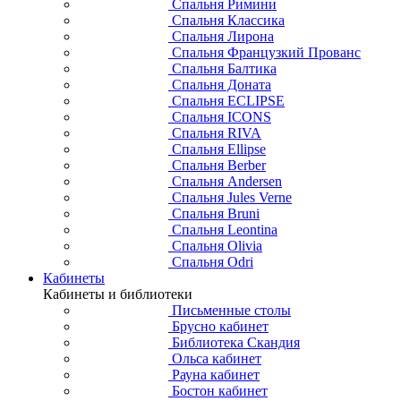
Спальня Римини
Спальня Классика
Спальня Лирона
Спальня Французкий Прованс
Спальня Балтика
Спальня Доната
Спальня ECLIPSE
Спальня ICONS
Спальня RIVA
Спальня Ellipse
Спальня Berber
Спальня Andersen
Спальня Jules Verne
Спальня Bruni
Спальня Leontina
Спальня Olivia
Спальня Odri
Кабинеты
Кабинеты и библиотеки
Письменные столы
Брусно кабинет
Библиотека Скандия
Ольса кабинет
Рауна кабинет
Бостон кабинет