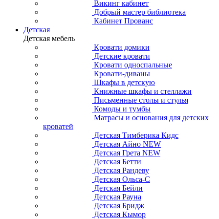
Викинг кабинет
Добрый мастер библиотека
Кабинет Прованс
Детская
Детская мебель
Кровати домики
Детские кровати
Кровати односпальные
Кровати-диваны
Шкафы в детскую
Книжные шкафы и стеллажи
Письменные столы и стулья
Комоды и тумбы
Матрасы и основания для детских
кроватей
Детская Тимберика Кидс
Детская Айно NEW
Детская Грета NEW
Детская Бетти
Детская Рандеву
Детская Ольса-С
Детская Бейли
Детская Рауна
Детская Бридж
Детская Кымор