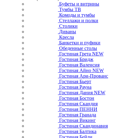
Буфеты и витрины
Тумбы ТВ
Комоды и тумбы
Стеллажи и полки
Столики
Диваны
Кресла
Банкетки и пуфики
Обеденные столы
Гостиная Грета NEW
Гостиная Бридж
Гостиная Валенсия
Гостиная Айно NEW
Гостиная Ари-Прованс
Гостиная Бьерт
Гостиная Рауна
Гостиная Дания NEW
Гостиная Бостон
Гостиная Скандия
Гостиная ПЕННИ
Гостиная Гранада
Гостиная Викинг
Гостиная Скандинавия
Гостиная Балтика
Гостиная Бейли