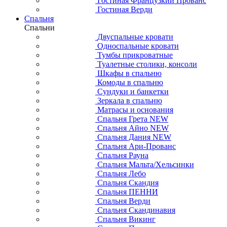
Гостиная Французкий Прованс
Гостиная Верди
Спальня
Спальни
Двуспальные кровати
Односпальные кровати
Тумбы прикроватные
Туалетные столики, консоли
Шкафы в спальню
Комоды в спальню
Сундуки и банкетки
Зеркала в спальню
Матрасы и основания
Спальня Грета NEW
Спальня Айно NEW
Спальня Дания NEW
Спальня Ари-Прованс
Спальня Рауна
Спальня Мальта/Хельсинки
Спальня Лебо
Спальня Скандия
Спальня ПЕННИ
Спальня Верди
Спальня Скандинавия
Спальня Викинг