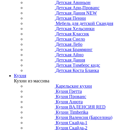
Детская Авиньон
Детская Ари-Прованс
Детская Дания NEW
Детская Пенни
Мебель для детской Скандия
Детская Хельсинки
Детская Классик
Детская Сиело
Детская Лебо
Детская Брамминг
Детская Айно
Детская Дания
Детская Тимберс кидс
Детская Коста Бланка
Кухня
Кухни из массива
Карельские кухни
Кухня Гретта
Кухня Прованс
Кухня Анюта
Кухня ВАЛЕНСИЯ RED
Кухни Timberika
Кухня Валенсия (Барселона)
Кухня Скайда-1
Кухня Скайда-2