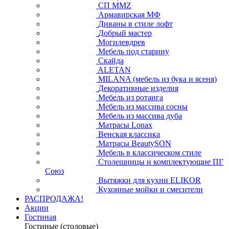
СП ММZ
Армавирская МФ
Диваны в стиле лофт
Добрый мастер
Могилевдрев
Мебель под старину
Скайда
ALETAN
MILANA (мебель из бука и ясеня)
Декоративные изделия
Мебель из ротанга
Мебель из массива сосны
Мебель из массива дуба
Матрасы Lonax
Венская классика
Матрасы BeautySON
Мебель в классическом стиле
Столешницы и комплектующие ПГ
Союз
Вытяжки для кухни ELIKOR
Кухонные мойки и смесители
РАСПРОДАЖА!
Акции
Гостиная
Гостиные (столовые)