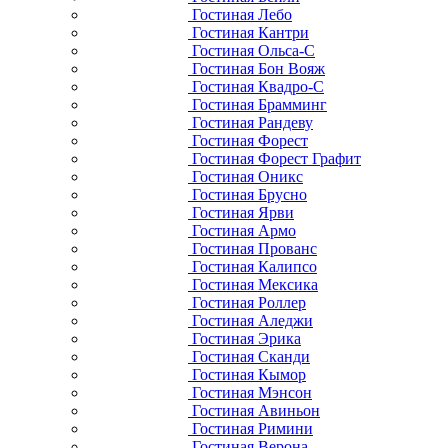
Гостиная Лебо
Гостиная Кантри
Гостиная Ольса-С
Гостиная Бон Вояж
Гостиная Квадро-С
Гостиная Брамминг
Гостиная Рандеву
Гостиная Форест
Гостиная Форест Графит
Гостиная Оникс
Гостиная Брусно
Гостиная Ярви
Гостиная Армо
Гостиная Прованс
Гостиная Калипсо
Гостиная Мексика
Гостиная Роллер
Гостиная Аледжи
Гостиная Эрика
Гостиная Сканди
Гостиная Кымор
Гостиная Мэнсон
Гостиная Авиньон
Гостиная Римини
Гостиная Верона