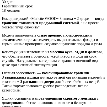
30 дней
Гарантийный срок
18 месяцев
Комод широкий «Marlette WOOD» 3 ящика + 2 двери —
когда
хранение становится продуманной системой
, а не просто
местом “куда сложить”.
Модель выполнена в
стиле прованс с классическими
элементами
: строгая симметрия, выразительные фасады и
гармоничные пропорции создают ощущение порядка и уюта.
Конструкция изготовлена из
массива бука, МДФ и фанеры
,
что обеспечивает прочность, устойчивость и долгий срок
службы. Натуральные материалы сохраняют внешний вид
даже при активной эксплуатации.
Главная особенность —
комбинированное хранение
:
3 выдвижных ящика
для аккуратной организации мелочей и
текстиля +
2 распашные двери
для более объёмных вещей.
Такой формат позволяет удобно распределить всё по
категориям.
Ящики оснащены
направляющими скрытого монтажа с
доводчиком
, обеспечивающими плавное и бесшумное
закрывание.