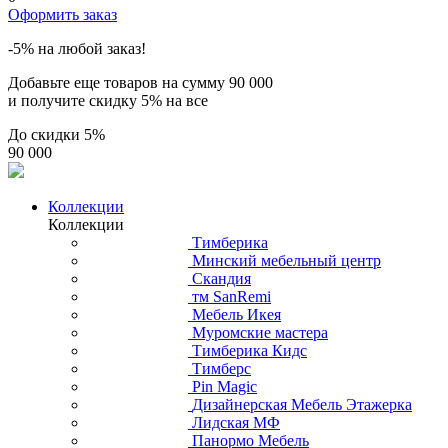
Оформить заказ
-5% на любой заказ!
Добавьте еще товаров на сумму
90 000
и получите скидку
5% на все
До скидки
5%
90 000
Коллекции
Коллекции
Тимберика
Минский мебельный центр
Скандия
тм SanRemi
Мебель Икея
Муромские мастера
Тимберика Кидс
Тимберс
Pin Magic
Дизайнерская Мебель Этажерка
Лидская МФ
Панормо Мебель