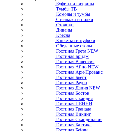
Буфеты и витрины
Тумбы ТВ
Комоды и тумбы
Стеллажи и полки
Столики
Диваны
Кресла
Банкетки и пуфики
Обеденные столы
Гостиная Грета NEW
Гостиная Бридж
Гостиная Валенсия
Гостиная Айно NEW
Гостиная Ари-Прованс
Гостиная Бьерт
Гостиная Рауна
Гостиная Дания NEW
Гостиная Бостон
Гостиная Скандия
Гостиная ПЕННИ
Гостиная Гранада
Гостиная Викинг
Гостиная Скандинавия
Гостиная Балтика
Гостиная Бейли