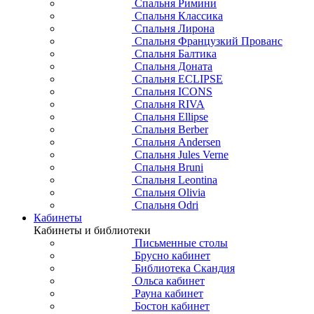
Спальня Римини
Спальня Классика
Спальня Лирона
Спальня Французкий Прованс
Спальня Балтика
Спальня Доната
Спальня ECLIPSE
Спальня ICONS
Спальня RIVA
Спальня Ellipse
Спальня Berber
Спальня Andersen
Спальня Jules Verne
Спальня Bruni
Спальня Leontina
Спальня Olivia
Спальня Odri
Кабинеты
Кабинеты и библиотеки
Письменные столы
Брусно кабинет
Библиотека Скандия
Ольса кабинет
Рауна кабинет
Бостон кабинет