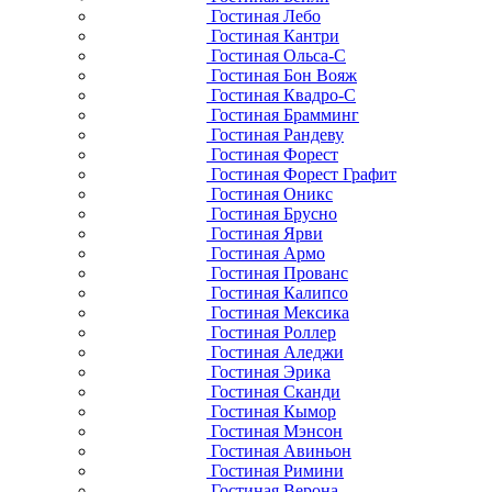
Гостиная Лебо
Гостиная Кантри
Гостиная Ольса-С
Гостиная Бон Вояж
Гостиная Квадро-С
Гостиная Брамминг
Гостиная Рандеву
Гостиная Форест
Гостиная Форест Графит
Гостиная Оникс
Гостиная Брусно
Гостиная Ярви
Гостиная Армо
Гостиная Прованс
Гостиная Калипсо
Гостиная Мексика
Гостиная Роллер
Гостиная Аледжи
Гостиная Эрика
Гостиная Сканди
Гостиная Кымор
Гостиная Мэнсон
Гостиная Авиньон
Гостиная Римини
Гостиная Верона