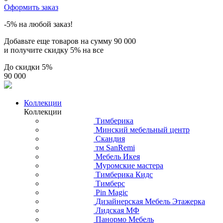
Оформить заказ
-5% на любой заказ!
Добавьте еще товаров на сумму
90 000
и получите скидку
5% на все
До скидки
5%
90 000
Коллекции
Коллекции
Тимберика
Минский мебельный центр
Скандия
тм SanRemi
Мебель Икея
Муромские мастера
Тимберика Кидс
Тимберс
Pin Magic
Дизайнерская Мебель Этажерка
Лидская МФ
Панормо Мебель