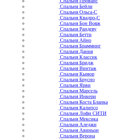
Спальня Прованс
Спальня Бейли
Спальня Ольса-С
Спальня Квадро-С
Спальня Бон Вояж
Спальня Рандеву
Спальня Бетти
Спальня Айно
Спальня Брамминг
Спальня Дания
Спальня Классик
Спальня Бридж
Спальня Винтаж
Спальня Кымор
Спальня Брусно
Спальня Ярви
Спальня Марсель
Спальня Инкери
Спальня Коста Бланка
Спальня Калипсо
Спальня Лофи СИТИ
Спальня Мексика
Спальня Аледжи
Спальня Авиньон
Спальня Верона