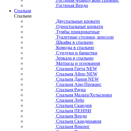
Гостиная Французкий Прованс
Гостиная Верди
Спальня
Спальни
Двуспальные кровати
Односпальные кровати
Тумбы прикроватные
Туалетные столики, консоли
Шкафы в спальню
Комоды в спальню
Сундуки и банкетки
Зеркала в спальню
Матрасы и основания
Спальня Грета NEW
Спальня Айно NEW
Спальня Дания NEW
Спальня Ари-Прованс
Спальня Рауна
Спальня Мальта/Хельсинки
Спальня Лебо
Спальня Скандия
Спальня ПЕННИ
Спальня Верди
Спальня Скандинавия
Спальня Викинг