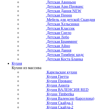
Детская Авиньон
Детская Ари-Прованс
Детская Дания NEW
Детская Пенни
Мебель для детской Скандия
Детская Хельсинки
Детская Классик
Детская Сиело
Детская Лебо
Детская Брамминг
Детская Айно
Детская Дания
Детская Тимберс кидс
Детская Коста Бланка
Кухня
Кухни из массива
Карельские кухни
Кухня Гретта
Кухня Прованс
Кухня Анюта
Кухня ВАЛЕНСИЯ RED
Кухни Timberika
Кухня Валенсия (Барселона)
Кухня Скайда-1
Кухня Скайда-2