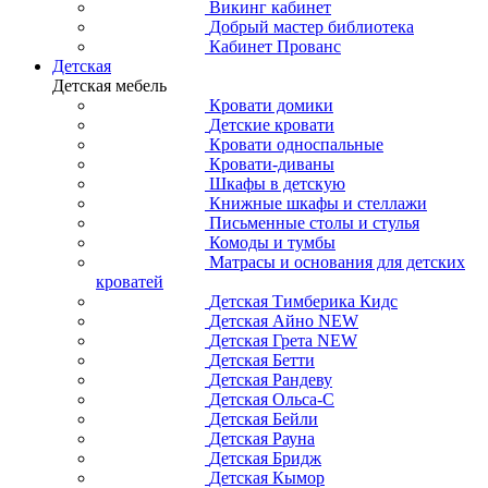
Викинг кабинет
Добрый мастер библиотека
Кабинет Прованс
Детская
Детская мебель
Кровати домики
Детские кровати
Кровати односпальные
Кровати-диваны
Шкафы в детскую
Книжные шкафы и стеллажи
Письменные столы и стулья
Комоды и тумбы
Матрасы и основания для детских
кроватей
Детская Тимберика Кидс
Детская Айно NEW
Детская Грета NEW
Детская Бетти
Детская Рандеву
Детская Ольса-С
Детская Бейли
Детская Рауна
Детская Бридж
Детская Кымор