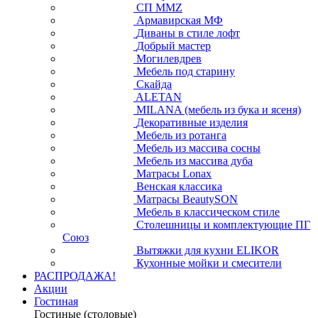
СП ММZ
Армавирская МФ
Диваны в стиле лофт
Добрый мастер
Могилевдрев
Мебель под старину
Скайда
ALETAN
MILANA (мебель из бука и ясеня)
Декоративные изделия
Мебель из ротанга
Мебель из массива сосны
Мебель из массива дуба
Матрасы Lonax
Венская классика
Матрасы BeautySON
Мебель в классическом стиле
Столешницы и комплектующие ПГ
Союз
Вытяжки для кухни ELIKOR
Кухонные мойки и смесители
РАСПРОДАЖА!
Акции
Гостиная
Гостиные (столовые)