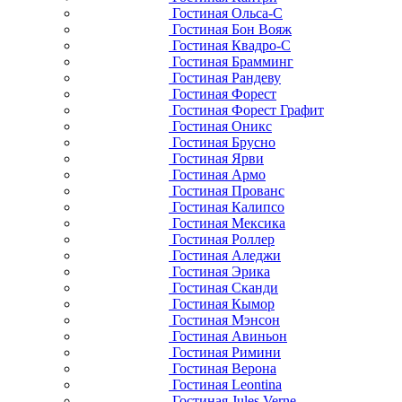
Гостиная Ольса-С
Гостиная Бон Вояж
Гостиная Квадро-С
Гостиная Брамминг
Гостиная Рандеву
Гостиная Форест
Гостиная Форест Графит
Гостиная Оникс
Гостиная Брусно
Гостиная Ярви
Гостиная Армо
Гостиная Прованс
Гостиная Калипсо
Гостиная Мексика
Гостиная Роллер
Гостиная Аледжи
Гостиная Эрика
Гостиная Сканди
Гостиная Кымор
Гостиная Мэнсон
Гостиная Авиньон
Гостиная Римини
Гостиная Верона
Гостиная Leontina
Гостиная Jules Verne