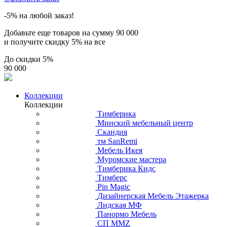
-5% на любой заказ!
Добавьте еще товаров на сумму
90 000
и получите скидку
5% на все
До скидки
5%
90 000
Коллекции
Коллекции
Тимберика
Минский мебельный центр
Скандия
тм SanRemi
Мебель Икея
Муромские мастера
Тимберика Кидс
Тимберс
Pin Magic
Дизайнерская Мебель Этажерка
Лидская МФ
Панормо Мебель
СП ММZ