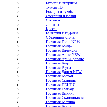
Буфеты и витрины
Тумбы ТВ
Комоды и тумбы
Стеллажи и полки
Столики
Диваны
Кресла
Банкетки и пуфики
Обеденные столы
Гостиная Грета NEW
Гостиная Бридж
Гостиная Валенсия
Гостиная Айно NEW
Гостиная Ари-Прованс
Гостиная Бьерт
Гостиная Рауна
Гостиная Дания NEW
Гостиная Бостон
Гостиная Скандия
Гостиная ПЕННИ
Гостиная Гранада
Гостиная Викинг
Гостиная Скандинавия
Гостиная Балтика
Гостиная Бейли