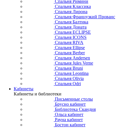
Спальня Римини
Спальня Классика
Спальня Лирона
Спальня Французкий Прованс
Спальня Балтика
Спальня Доната
Спальня ECLIPSE
Спальня ICONS
Спальня RIVA
Спальня Ellipse
Спальня Berber
Спальня Andersen
Спальня Jules Verne
Спальня Bruni
Спальня Leontina
Спальня Olivia
Спальня Odri
Кабинеты
Кабинеты и библиотеки
Письменные столы
Брусно кабинет
Библиотека Скандия
Ольса кабинет
Рауна кабинет
Бостон кабинет