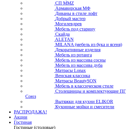
СП ММZ
Армавирская МФ
Диваны в стиле лофт
Добрый мастер
Могилевдрев
Мебель под старину
Скайда
ALETAN
MILANA (мебель из бука и ясеня)
Декоративные изделия
Мебель из ротанга
Мебель из массива сосны
Мебель из массива дуба
Матрасы Lonax
Венская классика
Матрасы BeautySON
Мебель в классическом стиле
Столешницы и комплектующие ПГ
Союз
Вытяжки для кухни ELIKOR
Кухонные мойки и смесители
РАСПРОДАЖА!
Акции
Гостиная
Гостиные (столовые)