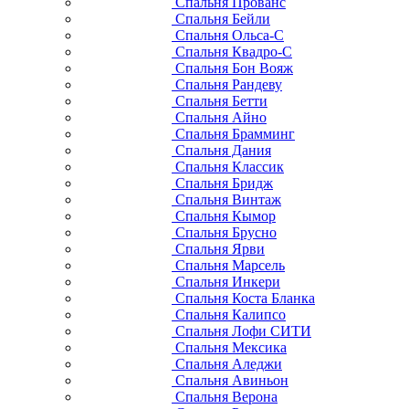
Спальня Прованс
Спальня Бейли
Спальня Ольса-С
Спальня Квадро-С
Спальня Бон Вояж
Спальня Рандеву
Спальня Бетти
Спальня Айно
Спальня Брамминг
Спальня Дания
Спальня Классик
Спальня Бридж
Спальня Винтаж
Спальня Кымор
Спальня Брусно
Спальня Ярви
Спальня Марсель
Спальня Инкери
Спальня Коста Бланка
Спальня Калипсо
Спальня Лофи СИТИ
Спальня Мексика
Спальня Аледжи
Спальня Авиньон
Спальня Верона