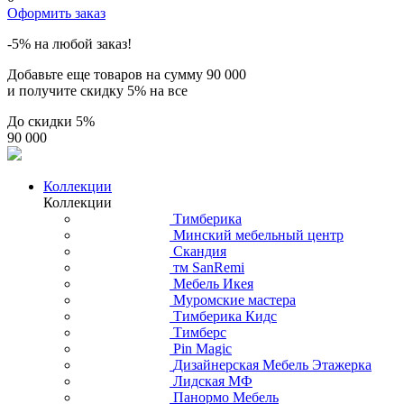
Оформить заказ
-5% на любой заказ!
Добавьте еще товаров на сумму
90 000
и получите скидку
5% на все
До скидки
5%
90 000
Коллекции
Коллекции
Тимберика
Минский мебельный центр
Скандия
тм SanRemi
Мебель Икея
Муромские мастера
Тимберика Кидс
Тимберс
Pin Magic
Дизайнерская Мебель Этажерка
Лидская МФ
Панормо Мебель