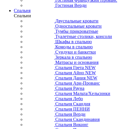
Гостиная Французкий Прованс
Гостиная Верди
Спальня
Спальни
Двуспальные кровати
Односпальные кровати
Тумбы прикроватные
Туалетные столики, консоли
Шкафы в спальню
Комоды в спальню
Сундуки и банкетки
Зеркала в спальню
Матрасы и основания
Спальня Грета NEW
Спальня Айно NEW
Спальня Дания NEW
Спальня Ари-Прованс
Спальня Рауна
Спальня Мальта/Хельсинки
Спальня Лебо
Спальня Скандия
Спальня ПЕННИ
Спальня Верди
Спальня Скандинавия
Спальня Викинг