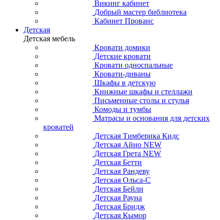
Викинг кабинет
Добрый мастер библиотека
Кабинет Прованс
Детская
Детская мебель
Кровати домики
Детские кровати
Кровати односпальные
Кровати-диваны
Шкафы в детскую
Книжные шкафы и стеллажи
Письменные столы и стулья
Комоды и тумбы
Матрасы и основания для детских
кроватей
Детская Тимберика Кидс
Детская Айно NEW
Детская Грета NEW
Детская Бетти
Детская Рандеву
Детская Ольса-С
Детская Бейли
Детская Рауна
Детская Бридж
Детская Кымор