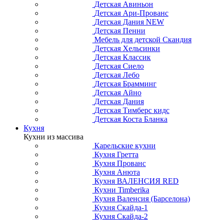
Детская Авиньон
Детская Ари-Прованс
Детская Дания NEW
Детская Пенни
Мебель для детской Скандия
Детская Хельсинки
Детская Классик
Детская Сиело
Детская Лебо
Детская Брамминг
Детская Айно
Детская Дания
Детская Тимберс кидс
Детская Коста Бланка
Кухня
Кухни из массива
Карельские кухни
Кухня Гретта
Кухня Прованс
Кухня Анюта
Кухня ВАЛЕНСИЯ RED
Кухни Timberika
Кухня Валенсия (Барселона)
Кухня Скайда-1
Кухня Скайда-2