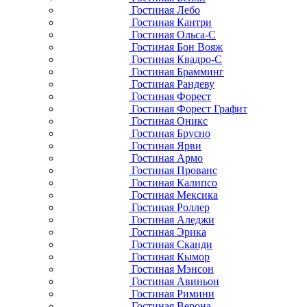
Гостиная Лебо
Гостиная Кантри
Гостиная Ольса-С
Гостиная Бон Вояж
Гостиная Квадро-С
Гостиная Брамминг
Гостиная Рандеву
Гостиная Форест
Гостиная Форест Графит
Гостиная Оникс
Гостиная Брусно
Гостиная Ярви
Гостиная Армо
Гостиная Прованс
Гостиная Калипсо
Гостиная Мексика
Гостиная Роллер
Гостиная Аледжи
Гостиная Эрика
Гостиная Сканди
Гостиная Кымор
Гостиная Мэнсон
Гостиная Авиньон
Гостиная Римини
Гостиная Верона