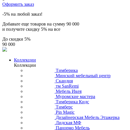
Оформить заказ
-5% на любой заказ!
Добавьте еще товаров на сумму
90 000
и получите скидку
5% на все
До скидки
5%
90 000
Коллекции
Коллекции
Тимберика
Минский мебельный центр
Скандия
тм SanRemi
Мебель Икея
Муромские мастера
Тимберика Кидс
Тимберс
Pin Magic
Дизайнерская Мебель Этажерка
Лидская МФ
Панормо Мебель