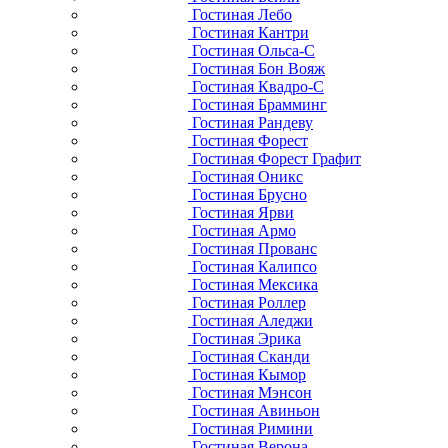
Гостиная Лебо
Гостиная Кантри
Гостиная Ольса-С
Гостиная Бон Вояж
Гостиная Квадро-С
Гостиная Брамминг
Гостиная Рандеву
Гостиная Форест
Гостиная Форест Графит
Гостиная Оникс
Гостиная Брусно
Гостиная Ярви
Гостиная Армо
Гостиная Прованс
Гостиная Калипсо
Гостиная Мексика
Гостиная Роллер
Гостиная Аледжи
Гостиная Эрика
Гостиная Сканди
Гостиная Кымор
Гостиная Мэнсон
Гостиная Авиньон
Гостиная Римини
Гостиная Верона