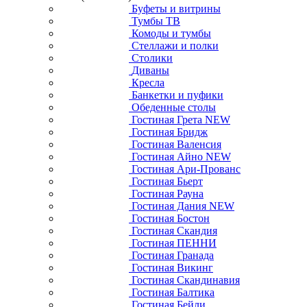
Буфеты и витрины
Тумбы ТВ
Комоды и тумбы
Стеллажи и полки
Столики
Диваны
Кресла
Банкетки и пуфики
Обеденные столы
Гостиная Грета NEW
Гостиная Бридж
Гостиная Валенсия
Гостиная Айно NEW
Гостиная Ари-Прованс
Гостиная Бьерт
Гостиная Рауна
Гостиная Дания NEW
Гостиная Бостон
Гостиная Скандия
Гостиная ПЕННИ
Гостиная Гранада
Гостиная Викинг
Гостиная Скандинавия
Гостиная Балтика
Гостиная Бейли