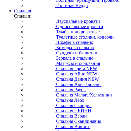
Гостиная Французкий Прованс
Гостиная Верди
Спальня
Спальни
Двуспальные кровати
Односпальные кровати
Тумбы прикроватные
Туалетные столики, консоли
Шкафы в спальню
Комоды в спальню
Сундуки и банкетки
Зеркала в спальню
Матрасы и основания
Спальня Грета NEW
Спальня Айно NEW
Спальня Дания NEW
Спальня Ари-Прованс
Спальня Рауна
Спальня Мальта/Хельсинки
Спальня Лебо
Спальня Скандия
Спальня ПЕННИ
Спальня Верди
Спальня Скандинавия
Спальня Викинг