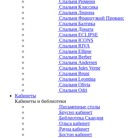
Спальня Римини
Спальня Классика
Спальня Лирона
Спальня Французкий Прованс
Спальня Балтика
Спальня Доната
Спальня ECLIPSE
Спальня ICONS
Спальня RIVA
Спальня Ellipse
Спальня Berber
Спальня Andersen
Спальня Jules Verne
Спальня Bruni
Спальня Leontina
Спальня Olivia
Спальня Odri
Кабинеты
Кабинеты и библиотеки
Письменные столы
Брусно кабинет
Библиотека Скандия
Ольса кабинет
Рауна кабинет
Бостон кабинет