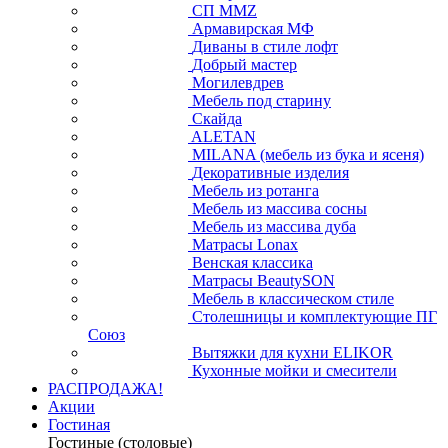
СП ММZ
Армавирская МФ
Диваны в стиле лофт
Добрый мастер
Могилевдрев
Мебель под старину
Скайда
ALETAN
MILANA (мебель из бука и ясеня)
Декоративные изделия
Мебель из ротанга
Мебель из массива сосны
Мебель из массива дуба
Матрасы Lonax
Венская классика
Матрасы BeautySON
Мебель в классическом стиле
Столешницы и комплектующие ПГ
Союз
Вытяжки для кухни ELIKOR
Кухонные мойки и смесители
РАСПРОДАЖА!
Акции
Гостиная
Гостиные (столовые)