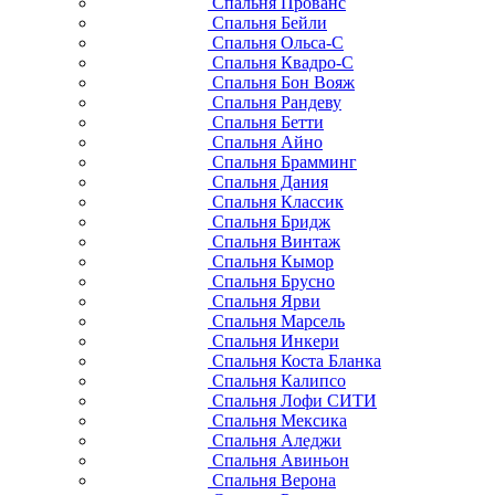
Спальня Прованс
Спальня Бейли
Спальня Ольса-С
Спальня Квадро-С
Спальня Бон Вояж
Спальня Рандеву
Спальня Бетти
Спальня Айно
Спальня Брамминг
Спальня Дания
Спальня Классик
Спальня Бридж
Спальня Винтаж
Спальня Кымор
Спальня Брусно
Спальня Ярви
Спальня Марсель
Спальня Инкери
Спальня Коста Бланка
Спальня Калипсо
Спальня Лофи СИТИ
Спальня Мексика
Спальня Аледжи
Спальня Авиньон
Спальня Верона