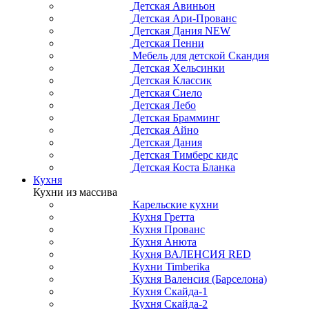
Детская Авиньон
Детская Ари-Прованс
Детская Дания NEW
Детская Пенни
Мебель для детской Скандия
Детская Хельсинки
Детская Классик
Детская Сиело
Детская Лебо
Детская Брамминг
Детская Айно
Детская Дания
Детская Тимберс кидс
Детская Коста Бланка
Кухня
Кухни из массива
Карельские кухни
Кухня Гретта
Кухня Прованс
Кухня Анюта
Кухня ВАЛЕНСИЯ RED
Кухни Timberika
Кухня Валенсия (Барселона)
Кухня Скайда-1
Кухня Скайда-2