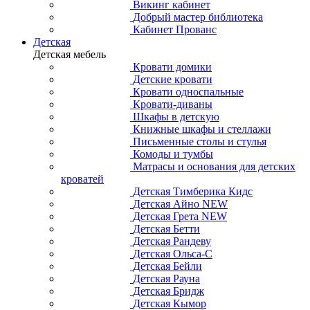
Викинг кабинет
Добрый мастер библиотека
Кабинет Прованс
Детская
Детская мебель
Кровати домики
Детские кровати
Кровати односпальные
Кровати-диваны
Шкафы в детскую
Книжные шкафы и стеллажи
Письменные столы и стулья
Комоды и тумбы
Матрасы и основания для детских
кроватей
Детская Тимберика Кидс
Детская Айно NEW
Детская Грета NEW
Детская Бетти
Детская Рандеву
Детская Ольса-С
Детская Бейли
Детская Рауна
Детская Бридж
Детская Кымор