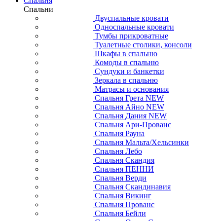
Спальня
Спальни
Двуспальные кровати
Односпальные кровати
Тумбы прикроватные
Туалетные столики, консоли
Шкафы в спальню
Комоды в спальню
Сундуки и банкетки
Зеркала в спальню
Матрасы и основания
Спальня Грета NEW
Спальня Айно NEW
Спальня Дания NEW
Спальня Ари-Прованс
Спальня Рауна
Спальня Мальта/Хельсинки
Спальня Лебо
Спальня Скандия
Спальня ПЕННИ
Спальня Верди
Спальня Скандинавия
Спальня Викинг
Спальня Прованс
Спальня Бейли