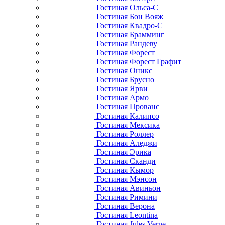
Гостиная Ольса-С
Гостиная Бон Вояж
Гостиная Квадро-С
Гостиная Брамминг
Гостиная Рандеву
Гостиная Форест
Гостиная Форест Графит
Гостиная Оникс
Гостиная Брусно
Гостиная Ярви
Гостиная Армо
Гостиная Прованс
Гостиная Калипсо
Гостиная Мексика
Гостиная Роллер
Гостиная Аледжи
Гостиная Эрика
Гостиная Сканди
Гостиная Кымор
Гостиная Мэнсон
Гостиная Авиньон
Гостиная Римини
Гостиная Верона
Гостиная Leontina
Гостиная Jules Verne