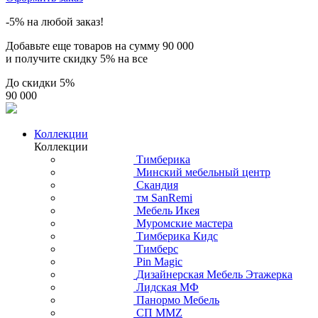
-5% на любой заказ!
Добавьте еще товаров на сумму
90 000
и получите скидку
5% на все
До скидки
5%
90 000
Коллекции
Коллекции
Тимберика
Минский мебельный центр
Скандия
тм SanRemi
Мебель Икея
Муромские мастера
Тимберика Кидс
Тимберс
Pin Magic
Дизайнерская Мебель Этажерка
Лидская МФ
Панормо Мебель
СП ММZ