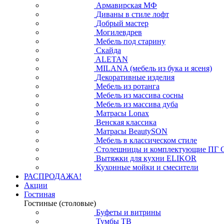
Армавирская МФ
Диваны в стиле лофт
Добрый мастер
Могилевдрев
Мебель под старину
Скайда
ALETAN
MILANA (мебель из бука и ясеня)
Декоративные изделия
Мебель из ротанга
Мебель из массива сосны
Мебель из массива дуба
Матрасы Lonax
Венская классика
Матрасы BeautySON
Мебель в классическом стиле
Столешницы и комплектующие ПГ 
Вытяжки для кухни ELIKOR
Кухонные мойки и смесители
РАСПРОДАЖА!
Акции
Гостиная
Гостиные (столовые)
Буфеты и витрины
Тумбы ТВ