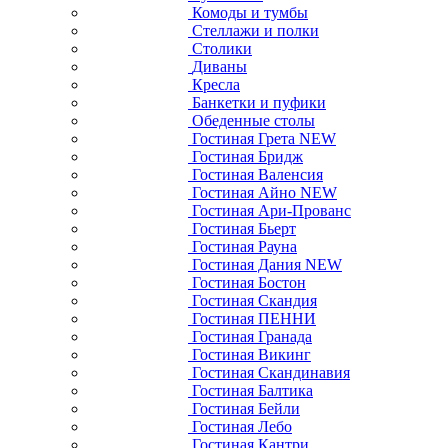
Комоды и тумбы
Стеллажи и полки
Столики
Диваны
Кресла
Банкетки и пуфики
Обеденные столы
Гостиная Грета NEW
Гостиная Бридж
Гостиная Валенсия
Гостиная Айно NEW
Гостиная Ари-Прованс
Гостиная Бьерт
Гостиная Рауна
Гостиная Дания NEW
Гостиная Бостон
Гостиная Скандия
Гостиная ПЕННИ
Гостиная Гранада
Гостиная Викинг
Гостиная Скандинавия
Гостиная Балтика
Гостиная Бейли
Гостиная Лебо
Гостиная Кантри