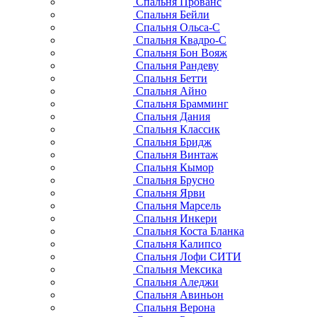
Спальня Прованс
Спальня Бейли
Спальня Ольса-С
Спальня Квадро-С
Спальня Бон Вояж
Спальня Рандеву
Спальня Бетти
Спальня Айно
Спальня Брамминг
Спальня Дания
Спальня Классик
Спальня Бридж
Спальня Винтаж
Спальня Кымор
Спальня Брусно
Спальня Ярви
Спальня Марсель
Спальня Инкери
Спальня Коста Бланка
Спальня Калипсо
Спальня Лофи СИТИ
Спальня Мексика
Спальня Аледжи
Спальня Авиньон
Спальня Верона