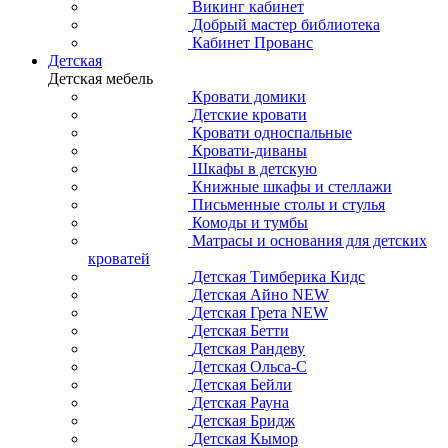
Викинг кабинет
Добрый мастер библиотека
Кабинет Прованс
Детская
Детская мебель
Кровати домики
Детские кровати
Кровати односпальные
Кровати-диваны
Шкафы в детскую
Книжные шкафы и стеллажи
Письменные столы и стулья
Комоды и тумбы
Матрасы и основания для детских
кроватей
Детская Тимберика Кидс
Детская Айно NEW
Детская Грета NEW
Детская Бетти
Детская Рандеву
Детская Ольса-С
Детская Бейли
Детская Рауна
Детская Бридж
Детская Кымор