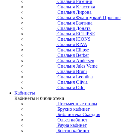
Спальня Римини
Спальня Классика
Спальня Лирона
Спальня Французкий Прованс
Спальня Балтика
Спальня Доната
Спальня ECLIPSE
Спальня ICONS
Спальня RIVA
Спальня Ellipse
Спальня Berber
Спальня Andersen
Спальня Jules Verne
Спальня Bruni
Спальня Leontina
Спальня Olivia
Спальня Odri
Кабинеты
Кабинеты и библиотеки
Письменные столы
Брусно кабинет
Библиотека Скандия
Ольса кабинет
Рауна кабинет
Бостон кабинет