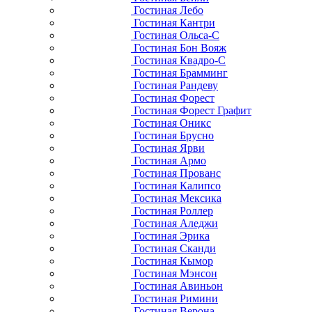
Гостиная Лебо
Гостиная Кантри
Гостиная Ольса-С
Гостиная Бон Вояж
Гостиная Квадро-С
Гостиная Брамминг
Гостиная Рандеву
Гостиная Форест
Гостиная Форест Графит
Гостиная Оникс
Гостиная Брусно
Гостиная Ярви
Гостиная Армо
Гостиная Прованс
Гостиная Калипсо
Гостиная Мексика
Гостиная Роллер
Гостиная Аледжи
Гостиная Эрика
Гостиная Сканди
Гостиная Кымор
Гостиная Мэнсон
Гостиная Авиньон
Гостиная Римини
Гостиная Верона