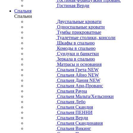
Гостиная Французкий Прованс
Гостиная Верди
Спальня
Спальни
Двуспальные кровати
Односпальные кровати
Тумбы прикроватные
Туалетные столики, консоли
Шкафы в спальню
Комоды в спальню
Сундуки и банкетки
Зеркала в спальню
Матрасы и основания
Спальня Грета NEW
Спальня Айно NEW
Спальня Дания NEW
Спальня Ари-Прованс
Спальня Рауна
Спальня Мальта/Хельсинки
Спальня Лебо
Спальня Скандия
Спальня ПЕННИ
Спальня Верди
Спальня Скандинавия
Спальня Викинг