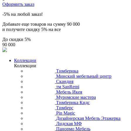
Оформить заказ
-5% на любой заказ!
Добавьте еще товаров на сумму
90 000
и получите скидку
5% на все
До скидки
5%
90 000
Коллекции
Коллекции
Тимберика
Минский мебельный центр
Скандия
тм SanRemi
Мебель Икея
Муромские мастера
Тимберика Кидс
Тимберс
Pin Magic
Дизайнерская Мебель Этажерка
Лидская МФ
Панормо Мебель