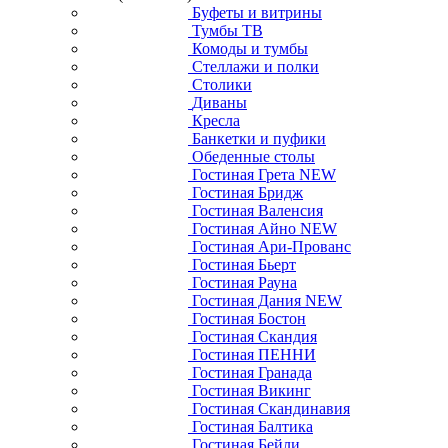
Буфеты и витрины
Тумбы ТВ
Комоды и тумбы
Стеллажи и полки
Столики
Диваны
Кресла
Банкетки и пуфики
Обеденные столы
Гостиная Грета NEW
Гостиная Бридж
Гостиная Валенсия
Гостиная Айно NEW
Гостиная Ари-Прованс
Гостиная Бьерт
Гостиная Рауна
Гостиная Дания NEW
Гостиная Бостон
Гостиная Скандия
Гостиная ПЕННИ
Гостиная Гранада
Гостиная Викинг
Гостиная Скандинавия
Гостиная Балтика
Гостиная Бейли