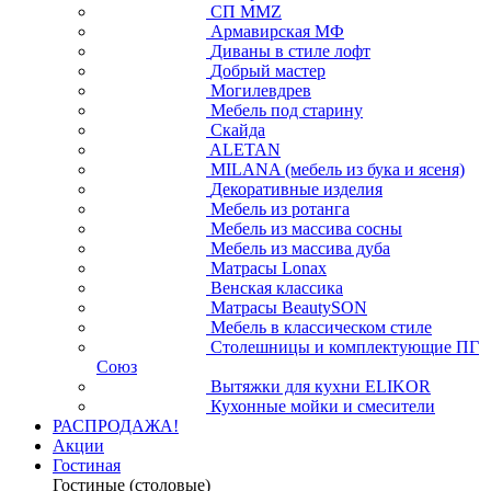
СП ММZ
Армавирская МФ
Диваны в стиле лофт
Добрый мастер
Могилевдрев
Мебель под старину
Скайда
ALETAN
MILANA (мебель из бука и ясеня)
Декоративные изделия
Мебель из ротанга
Мебель из массива сосны
Мебель из массива дуба
Матрасы Lonax
Венская классика
Матрасы BeautySON
Мебель в классическом стиле
Столешницы и комплектующие ПГ
Союз
Вытяжки для кухни ELIKOR
Кухонные мойки и смесители
РАСПРОДАЖА!
Акции
Гостиная
Гостиные (столовые)