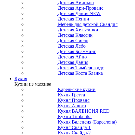
Детская Авиньон
Детская Ари-Прованс
Детская Дания NEW
Детская Пенни
Мебель для детской Скандия
Детская Хельсинки
Детская Классик
Детская Сиело
Детская Лебо
Детская Брамминг
Детская Айно
Детская Дания
Детская Тимберс кидс
Детская Коста Бланка
Кухня
Кухни из массива
Карельские кухни
Кухня Гретта
Кухня Прованс
Кухня Анюта
Кухня ВАЛЕНСИЯ RED
Кухни Timberika
Кухня Валенсия (Барселона)
Кухня Скайда-1
Кухня Скайда-2