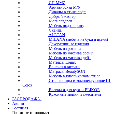
СП ММZ
Армавирская МФ
Диваны в стиле лофт
Добрый мастер
Могилевдрев
Мебель под старину
Скайда
ALETAN
MILANA (мебель из бука и ясеня)
Декоративные изделия
Мебель из ротанга
Мебель из массива сосны
Мебель из массива дуба
Матрасы Lonax
Венская классика
Матрасы BeautySON
Мебель в классическом стиле
Столешницы и комплектующие ПГ
Союз
Вытяжки для кухни ELIKOR
Кухонные мойки и смесители
РАСПРОДАЖА!
Акции
Гостиная
Гостиные (столовые)