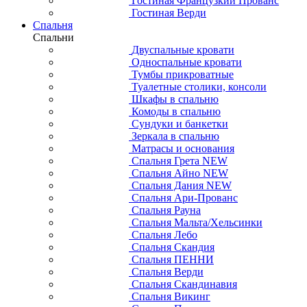
Гостиная Французкий Прованс
Гостиная Верди
Спальня
Спальни
Двуспальные кровати
Односпальные кровати
Тумбы прикроватные
Туалетные столики, консоли
Шкафы в спальню
Комоды в спальню
Сундуки и банкетки
Зеркала в спальню
Матрасы и основания
Спальня Грета NEW
Спальня Айно NEW
Спальня Дания NEW
Спальня Ари-Прованс
Спальня Рауна
Спальня Мальта/Хельсинки
Спальня Лебо
Спальня Скандия
Спальня ПЕННИ
Спальня Верди
Спальня Скандинавия
Спальня Викинг