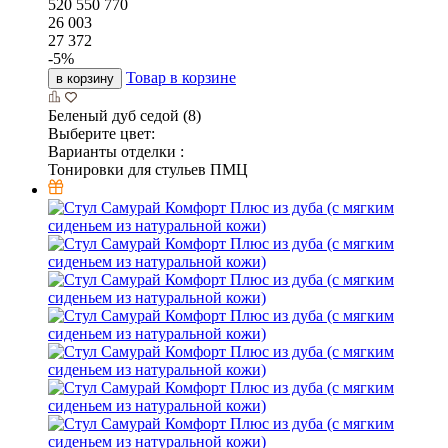
520
550
770
26 003
27 372
-
5
%
Товар в корзине
в корзину
Беленый дуб седой (8)
Выберите цвет:
Варианты отделки :
Тонировки для стульев ПМЦ