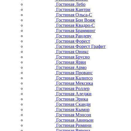
Гостиная Лебо
Гостиная Кантри
Гостиная Ольса-С
Гостиная Бон Вояж
Гостиная Квадро-С
Гостиная Брамминг
Гостиная Рандеву
Гостиная Форест
Гостиная Форест Графит
Гостиная Оникс
Гостиная Брусно
Гостиная Ярви
Гостиная Армо
Гостиная Прованс
Гостиная Калипсо
Гостиная Мексика
Гостиная Роллер
Гостиная Аледжи
Гостиная Эрика
Гостиная Сканди
Гостиная Кымор
Гостиная Мэнсон
Гостиная Авиньон
Гостиная Римини
Гостиная Верона