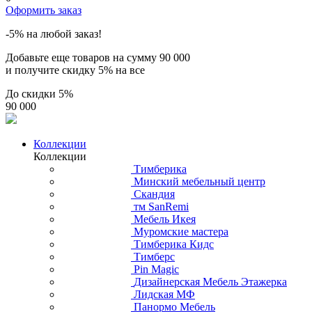
Оформить заказ
-5% на любой заказ!
Добавьте еще товаров на сумму
90 000
и получите скидку
5% на все
До скидки
5%
90 000
Коллекции
Коллекции
Тимберика
Минский мебельный центр
Скандия
тм SanRemi
Мебель Икея
Муромские мастера
Тимберика Кидс
Тимберс
Pin Magic
Дизайнерская Мебель Этажерка
Лидская МФ
Панормо Мебель