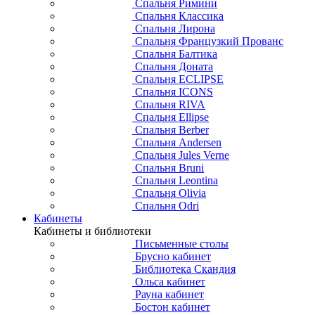
Спальня Римини
Спальня Классика
Спальня Лирона
Спальня Французкий Прованс
Спальня Балтика
Спальня Доната
Спальня ECLIPSE
Спальня ICONS
Спальня RIVA
Спальня Ellipse
Спальня Berber
Спальня Andersen
Спальня Jules Verne
Спальня Bruni
Спальня Leontina
Спальня Olivia
Спальня Odri
Кабинеты
Кабинеты и библиотеки
Письменные столы
Брусно кабинет
Библиотека Скандия
Ольса кабинет
Рауна кабинет
Бостон кабинет