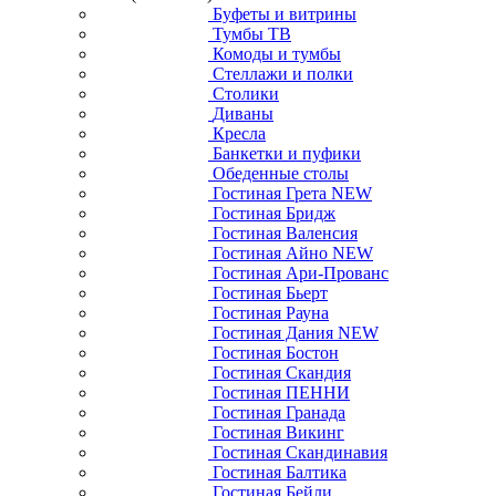
Буфеты и витрины
Тумбы ТВ
Комоды и тумбы
Стеллажи и полки
Столики
Диваны
Кресла
Банкетки и пуфики
Обеденные столы
Гостиная Грета NEW
Гостиная Бридж
Гостиная Валенсия
Гостиная Айно NEW
Гостиная Ари-Прованс
Гостиная Бьерт
Гостиная Рауна
Гостиная Дания NEW
Гостиная Бостон
Гостиная Скандия
Гостиная ПЕННИ
Гостиная Гранада
Гостиная Викинг
Гостиная Скандинавия
Гостиная Балтика
Гостиная Бейли