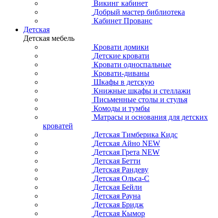
Викинг кабинет
Добрый мастер библиотека
Кабинет Прованс
Детская
Детская мебель
Кровати домики
Детские кровати
Кровати односпальные
Кровати-диваны
Шкафы в детскую
Книжные шкафы и стеллажи
Письменные столы и стулья
Комоды и тумбы
Матрасы и основания для детских
кроватей
Детская Тимберика Кидс
Детская Айно NEW
Детская Грета NEW
Детская Бетти
Детская Рандеву
Детская Ольса-С
Детская Бейли
Детская Рауна
Детская Бридж
Детская Кымор