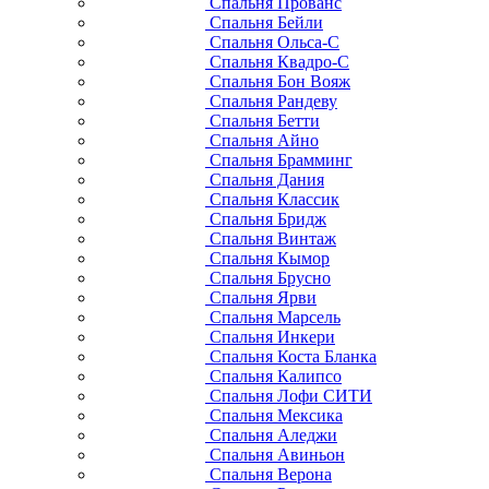
Спальня Прованс
Спальня Бейли
Спальня Ольса-С
Спальня Квадро-С
Спальня Бон Вояж
Спальня Рандеву
Спальня Бетти
Спальня Айно
Спальня Брамминг
Спальня Дания
Спальня Классик
Спальня Бридж
Спальня Винтаж
Спальня Кымор
Спальня Брусно
Спальня Ярви
Спальня Марсель
Спальня Инкери
Спальня Коста Бланка
Спальня Калипсо
Спальня Лофи СИТИ
Спальня Мексика
Спальня Аледжи
Спальня Авиньон
Спальня Верона