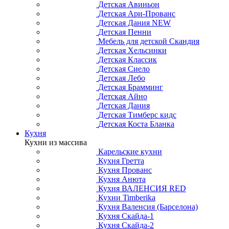
Детская Авиньон
Детская Ари-Прованс
Детская Дания NEW
Детская Пенни
Мебель для детской Скандия
Детская Хельсинки
Детская Классик
Детская Сиело
Детская Лебо
Детская Брамминг
Детская Айно
Детская Дания
Детская Тимберс кидс
Детская Коста Бланка
Кухня
Кухни из массива
Карельские кухни
Кухня Гретта
Кухня Прованс
Кухня Анюта
Кухня ВАЛЕНСИЯ RED
Кухни Timberika
Кухня Валенсия (Барселона)
Кухня Скайда-1
Кухня Скайда-2