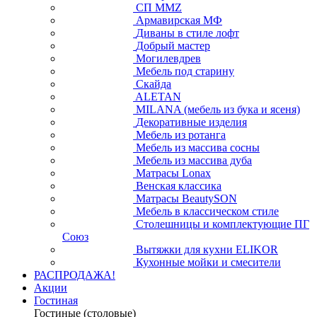
СП ММZ
Армавирская МФ
Диваны в стиле лофт
Добрый мастер
Могилевдрев
Мебель под старину
Скайда
ALETAN
MILANA (мебель из бука и ясеня)
Декоративные изделия
Мебель из ротанга
Мебель из массива сосны
Мебель из массива дуба
Матрасы Lonax
Венская классика
Матрасы BeautySON
Мебель в классическом стиле
Столешницы и комплектующие ПГ
Союз
Вытяжки для кухни ELIKOR
Кухонные мойки и смесители
РАСПРОДАЖА!
Акции
Гостиная
Гостиные (столовые)