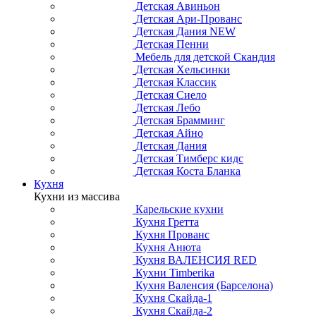
Детская Авиньон
Детская Ари-Прованс
Детская Дания NEW
Детская Пенни
Мебель для детской Скандия
Детская Хельсинки
Детская Классик
Детская Сиело
Детская Лебо
Детская Брамминг
Детская Айно
Детская Дания
Детская Тимберс кидс
Детская Коста Бланка
Кухня
Кухни из массива
Карельские кухни
Кухня Гретта
Кухня Прованс
Кухня Анюта
Кухня ВАЛЕНСИЯ RED
Кухни Timberika
Кухня Валенсия (Барселона)
Кухня Скайда-1
Кухня Скайда-2