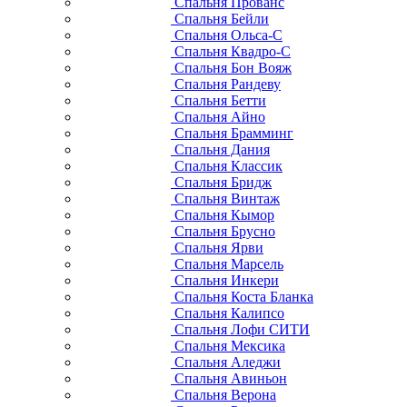
Спальня Прованс
Спальня Бейли
Спальня Ольса-С
Спальня Квадро-С
Спальня Бон Вояж
Спальня Рандеву
Спальня Бетти
Спальня Айно
Спальня Брамминг
Спальня Дания
Спальня Классик
Спальня Бридж
Спальня Винтаж
Спальня Кымор
Спальня Брусно
Спальня Ярви
Спальня Марсель
Спальня Инкери
Спальня Коста Бланка
Спальня Калипсо
Спальня Лофи СИТИ
Спальня Мексика
Спальня Аледжи
Спальня Авиньон
Спальня Верона