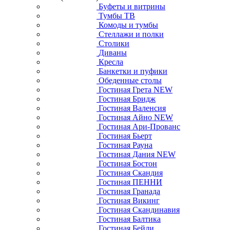
Буфеты и витрины
Тумбы ТВ
Комоды и тумбы
Стеллажи и полки
Столики
Диваны
Кресла
Банкетки и пуфики
Обеденные столы
Гостиная Грета NEW
Гостиная Бридж
Гостиная Валенсия
Гостиная Айно NEW
Гостиная Ари-Прованс
Гостиная Бьерт
Гостиная Рауна
Гостиная Дания NEW
Гостиная Бостон
Гостиная Скандия
Гостиная ПЕННИ
Гостиная Гранада
Гостиная Викинг
Гостиная Скандинавия
Гостиная Балтика
Гостиная Бейли