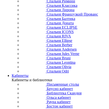
Спальня Римини
Спальня Классика
Спальня Лирона
Спальня Французкий Прованс
Спальня Балтика
Спальня Доната
Спальня ECLIPSE
Спальня ICONS
Спальня RIVA
Спальня Ellipse
Спальня Berber
Спальня Andersen
Спальня Jules Verne
Спальня Bruni
Спальня Leontina
Спальня Olivia
Спальня Odri
Кабинеты
Кабинеты и библиотеки
Письменные столы
Брусно кабинет
Библиотека Скандия
Ольса кабинет
Рауна кабинет
Бостон кабинет