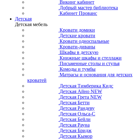
Викинг кабинет
Добрый мастер библиотека
Кабинет Прованс
Детская
Детская мебель
Кровати домики
Детские кровати
Кровати односпальные
Кровати-диваны
Шкафы в детскую
Книжные шкафы и стеллажи
Письменные столы и стулья
Комоды и тумбы
Матрасы и основания для детских
кроватей
Детская Тимберика Кидс
Детская Айно NEW
Детская Грета NEW
Детская Бетти
Детская Рандеву
Детская Ольса-С
Детская Бейли
Детская Рауна
Детская Бридж
Детская Кымор