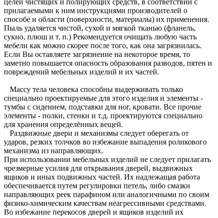
целей чистящих и полирующих средств, в соответствии с
прилагаемыми к ним инструкциями производителей о
способе и области (поверхности, материалы) их применения.
Пыль удаляется чистой, сухой и мягкой тканью (фланель,
сукно, плюш и т. п.) Рекомендуется очищать любую часть
мебели как можно скорее после того, как она загрязнилась.
Если Вы оставляете загрязнение на некоторое время, то
заметно повышается опасность образования разводов, пятен и
повреждений мебельных изделий и их частей.
Массу тела человека способны выдерживать только
специально проектируемые для этого изделия и элементы -
тумбы с сидением, подставки для ног, кровати. Все прочие
элементы - полки, стенки и т.д. проектируются специально
для хранения определённых вещей.
Раздвижные двери и механизмы следует оберегать от
ударов, резких толчков во избежание выпадения роликового
механизма из направляющих.
При использовании мебельных изделий не следует прилагать
чрезмерные усилия для открывания дверей, выдвижных
ящиков и иных подвижных частей. Их надлежащая работа
обеспечивается путем регулировки петель, либо смазки
направляющих реек парафином или аналогичными по своим
физико-химическим качествам неагрессивными средствами.
Во избежание перекосов дверей и ящиков изделий их