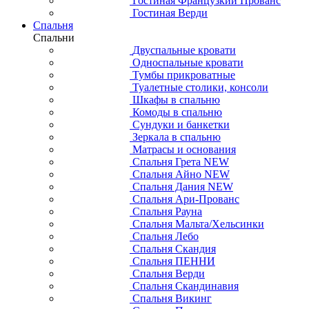
Гостиная Французкий Прованс
Гостиная Верди
Спальня
Спальни
Двуспальные кровати
Односпальные кровати
Тумбы прикроватные
Туалетные столики, консоли
Шкафы в спальню
Комоды в спальню
Сундуки и банкетки
Зеркала в спальню
Матрасы и основания
Спальня Грета NEW
Спальня Айно NEW
Спальня Дания NEW
Спальня Ари-Прованс
Спальня Рауна
Спальня Мальта/Хельсинки
Спальня Лебо
Спальня Скандия
Спальня ПЕННИ
Спальня Верди
Спальня Скандинавия
Спальня Викинг