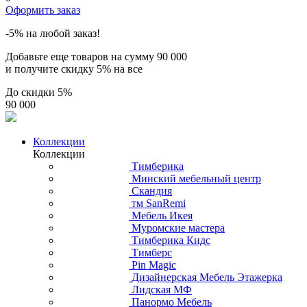
Оформить заказ
-5% на любой заказ!
Добавьте еще товаров на сумму
90 000
и получите скидку
5% на все
До скидки
5%
90 000
Коллекции
Коллекции
Тимберика
Минский мебельный центр
Скандия
тм SanRemi
Мебель Икея
Муромские мастера
Тимберика Кидс
Тимберс
Pin Magic
Дизайнерская Мебель Этажерка
Лидская МФ
Панормо Мебель