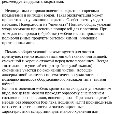
рекомендуется держать закрытыми.
Недопустимо соприкосновение покрытия с горячими
предметами и кипящей водой. Такая эксплуатация может
привести к вспучиванию покрытия. Особенности ухода за
мебелью. Поверхности из ”ламината” Помимо общих условий
ухода возможно применение полиролей для пластиков. При
этом для полировки (обработки) мебели нельзя применять
полироли (иные продукты бытовой химии), имеющие
противопоказания.
Помимо общих условий рекомендуется для чистки
преимущественно пользоваться мягкой тканью или замшей,
смоченной и хорошо отжатой перед использованием. Всегда
тщательно высушивайте(протирайте сухой тканью)
смоченные участки по окончании чистки. Хорошей
альтернативой является систематическая сухая чистка с
помощью пылесоса оборудованного насадкой типа ”мягкая
щётка”.
Вся изготовленная мебель хранится на складах в упакованном
виде, все детали мебели проходят обработку с нанесением
составов на основе лаков, вощение, и.т.п. При заказе изделий
мебели без обработки (без лака, вощения, и.т.п) производитель
не несет ответственности за эксплутационные
характеристики вследствии длительного хранения или