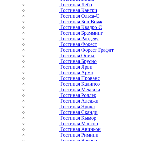
Гостиная Лебо
Гостиная Кантри
Гостиная Ольса-С
Гостиная Бон Вояж
Гостиная Квадро-С
Гостиная Брамминг
Гостиная Рандеву
Гостиная Форест
Гостиная Форест Графит
Гостиная Оникс
Гостиная Брусно
Гостиная Ярви
Гостиная Армо
Гостиная Прованс
Гостиная Калипсо
Гостиная Мексика
Гостиная Роллер
Гостиная Аледжи
Гостиная Эрика
Гостиная Сканди
Гостиная Кымор
Гостиная Мэнсон
Гостиная Авиньон
Гостиная Римини
Гостиная Верона