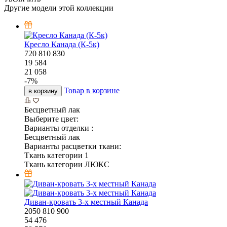
Другие модели этой коллекции
Кресло Канада (К-5к)
720
810
830
19 584
21 058
-
7
%
Товар в корзине
в корзину
Бесцветный лак
Выберите цвет:
Варианты отделки :
Бесцветный лак
Варианты расцветки ткани:
Ткань категории 1
Ткань категории ЛЮКС
Диван-кровать 3-х местный Канада
2050
810
900
54 476