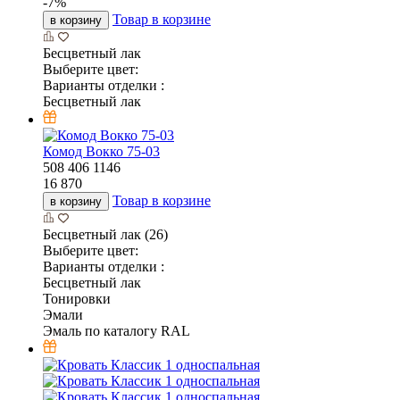
-
7
%
Товар в корзине
в корзину
Бесцветный лак
Выберите цвет:
Варианты отделки :
Бесцветный лак
Комод Вокко 75-03
508
406
1146
16 870
Товар в корзине
в корзину
Бесцветный лак (26)
Выберите цвет:
Варианты отделки :
Бесцветный лак
Тонировки
Эмали
Эмаль по каталогу RAL