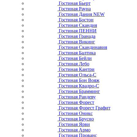
Гостиная Бьерт
Гостиная Рауна
Гостиная Дания NEW
Гостиная Бостон
Гостиная Скандия
Гостиная ПЕННИ
Гостиная Гранада
Гостиная Викинг
Гостиная Скандинавия
Гостиная Балтика
Гостиная Бейли
Гостиная Лебо
Гостиная Кантри
Гостиная Ольса-С
Гостиная Бон Вояж
Гостиная Квадро-С
Гостиная Брамминг
Гостиная Рандеву
Гостиная Форест
Гостиная Форест Графит
Гостиная Оникс
Гостиная Брусно
Гостиная Ярви
Гостиная Армо
Гостиная Прованс