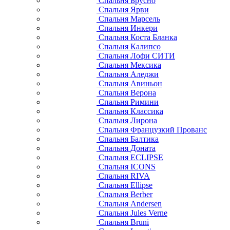
Спальня Брусно
Спальня Ярви
Спальня Марсель
Спальня Инкери
Спальня Коста Бланка
Спальня Калипсо
Спальня Лофи СИТИ
Спальня Мексика
Спальня Аледжи
Спальня Авиньон
Спальня Верона
Спальня Римини
Спальня Классика
Спальня Лирона
Спальня Французкий Прованс
Спальня Балтика
Спальня Доната
Спальня ECLIPSE
Спальня ICONS
Спальня RIVA
Спальня Ellipse
Спальня Berber
Спальня Andersen
Спальня Jules Verne
Спальня Bruni