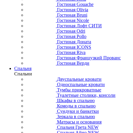
Гостиная Gouache
Гостиная Olivia
Гостиная Bruni
Гостиная Nicole
Гостиная Лофт СИТИ
Гостиная Odri
Гостиная Pollo
Гостиная Доната
Гостиная ICONS
Гостиная Riva
Гостиная Французкий Прованс
Гостиная Верди
Спальня
Спальни
Двуспальные кровати
Односпальные кровати
Тумбы прикроватные
Туалетные столики, консоли
Шкафы в спальню
Комоды в спальню
Сундуки и банкетки
Зеркала в спальню
Матрасы и основания
Спальня Грета NEW
Спальня Айно NEW