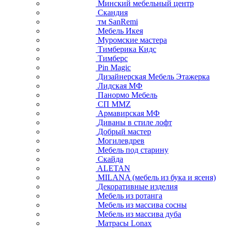
Минский мебельный центр
Скандия
тм SanRemi
Мебель Икея
Муромские мастера
Тимберика Кидс
Тимберс
Pin Magic
Дизайнерская Мебель Этажерка
Лидская МФ
Панормо Мебель
СП ММZ
Армавирская МФ
Диваны в стиле лофт
Добрый мастер
Могилевдрев
Мебель под старину
Скайда
ALETAN
MILANA (мебель из бука и ясеня)
Декоративные изделия
Мебель из ротанга
Мебель из массива сосны
Мебель из массива дуба
Матрасы Lonax