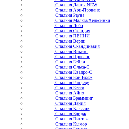
Спальня Дания NEW
Спальня Ари-Прованс
Спальня Рауна
Спальня Мальта/Хельсинки
Спальня Лебо
Спальня Скандия
Спальня ПЕННИ
Спальня Верди
Спальня Скандинавия
Спальня Викинг
Спальня Прованс
Спальня Бейли
Спальня Ольса-С
Спальня Квадро-С
Спальня Бон Вояж
Спальня Рандеву
Спальня Бетти
Спальня Айно
Спальня Брамминг
Спальня Дания
Спальня Классик
Спальня Бридж
Спальня Винтаж
Спальня Кымор