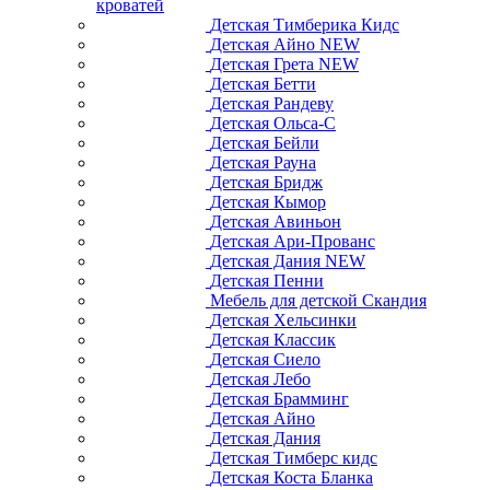
кроватей
Детская Тимберика Кидс
Детская Айно NEW
Детская Грета NEW
Детская Бетти
Детская Рандеву
Детская Ольса-С
Детская Бейли
Детская Рауна
Детская Бридж
Детская Кымор
Детская Авиньон
Детская Ари-Прованс
Детская Дания NEW
Детская Пенни
Мебель для детской Скандия
Детская Хельсинки
Детская Классик
Детская Сиело
Детская Лебо
Детская Брамминг
Детская Айно
Детская Дания
Детская Тимберс кидс
Детская Коста Бланка