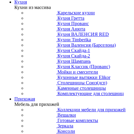
Кухня
Кухни из массива
Карельские кухни
Кухня Гретта
Кухня Прованс
Кухня Анюта
Кухня ВАЛЕНСИЯ RED
Кухни Timberika
Кухня Валенсия (Барселона)
Кухня Скайда-1
Кухня Скайда-2
Кухня Шампань
Кухня Классик (Прованс)
Мойки и смесители
Кухонные вытяжки Elikor
Столешницы Союз(дсп)
Каменные столешницы
Комплектующие для столешниц
Прихожая
Мебель для прихожей
Коллекции мебели для прихожей
Вешалки
Готовые комплекты
Зеркала
Консоли