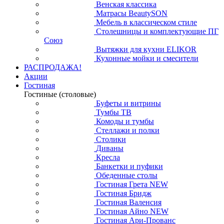
Венская классика
Матрасы BeautySON
Мебель в классическом стиле
Столешницы и комплектующие ПГ
Союз
Вытяжки для кухни ELIKOR
Кухонные мойки и смесители
РАСПРОДАЖА!
Акции
Гостиная
Гостиные (столовые)
Буфеты и витрины
Тумбы ТВ
Комоды и тумбы
Стеллажи и полки
Столики
Диваны
Кресла
Банкетки и пуфики
Обеденные столы
Гостиная Грета NEW
Гостиная Бридж
Гостиная Валенсия
Гостиная Айно NEW
Гостиная Ари-Прованс