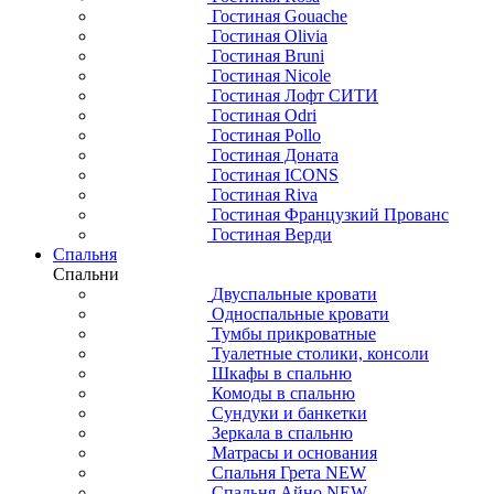
Гостиная Gouache
Гостиная Olivia
Гостиная Bruni
Гостиная Nicole
Гостиная Лофт СИТИ
Гостиная Odri
Гостиная Pollo
Гостиная Доната
Гостиная ICONS
Гостиная Riva
Гостиная Французкий Прованс
Гостиная Верди
Спальня
Спальни
Двуспальные кровати
Односпальные кровати
Тумбы прикроватные
Туалетные столики, консоли
Шкафы в спальню
Комоды в спальню
Сундуки и банкетки
Зеркала в спальню
Матрасы и основания
Спальня Грета NEW
Спальня Айно NEW