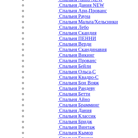
Спальня Дания NEW
Спальня Ари-Прованс
Спальня Рауна
Спальня Мальта/Хельсинки
Спальня Лебо
Спальня Скандия
Спальня ПЕННИ
Спальня Верди
Спальня Скандинавия
Спальня Викинг
Спальня Прованс
Спальня Бейли
Спальня Ольса-С
Спальня Квадро-С
Спальня Бон Вояж
Спальня Рандеву
Спальня Бетти
Спальня Айно
Спальня Брамминг
Спальня Дания
Спальня Классик
Спальня Бридж
Спальня Винтаж
Спальня Кымор