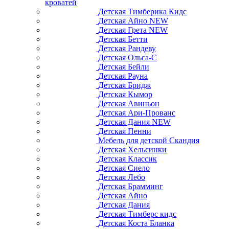
кроватей
Детская Тимберика Кидс
Детская Айно NEW
Детская Грета NEW
Детская Бетти
Детская Рандеву
Детская Ольса-С
Детская Бейли
Детская Рауна
Детская Бридж
Детская Кымор
Детская Авиньон
Детская Ари-Прованс
Детская Дания NEW
Детская Пенни
Мебель для детской Скандия
Детская Хельсинки
Детская Классик
Детская Сиело
Детская Лебо
Детская Брамминг
Детская Айно
Детская Дания
Детская Тимберс кидс
Детская Коста Бланка