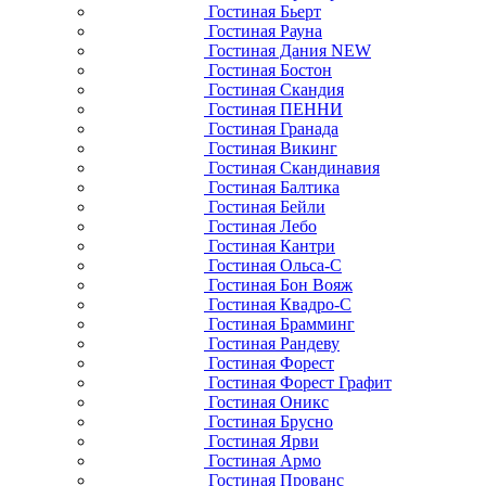
Гостиная Бьерт
Гостиная Рауна
Гостиная Дания NEW
Гостиная Бостон
Гостиная Скандия
Гостиная ПЕННИ
Гостиная Гранада
Гостиная Викинг
Гостиная Скандинавия
Гостиная Балтика
Гостиная Бейли
Гостиная Лебо
Гостиная Кантри
Гостиная Ольса-С
Гостиная Бон Вояж
Гостиная Квадро-С
Гостиная Брамминг
Гостиная Рандеву
Гостиная Форест
Гостиная Форест Графит
Гостиная Оникс
Гостиная Брусно
Гостиная Ярви
Гостиная Армо
Гостиная Прованс