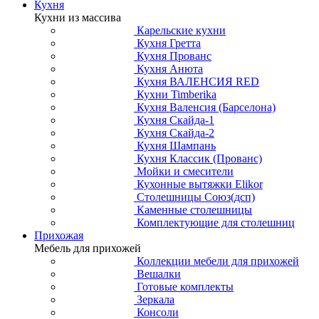
Кухня
Кухни из массива
Карельские кухни
Кухня Гретта
Кухня Прованс
Кухня Анюта
Кухня ВАЛЕНСИЯ RED
Кухни Timberika
Кухня Валенсия (Барселона)
Кухня Скайда-1
Кухня Скайда-2
Кухня Шампань
Кухня Классик (Прованс)
Мойки и смесители
Кухонные вытяжки Elikor
Столешницы Союз(дсп)
Каменные столешницы
Комплектующие для столешниц
Прихожая
Мебель для прихожей
Коллекции мебели для прихожей
Вешалки
Готовые комплекты
Зеркала
Консоли