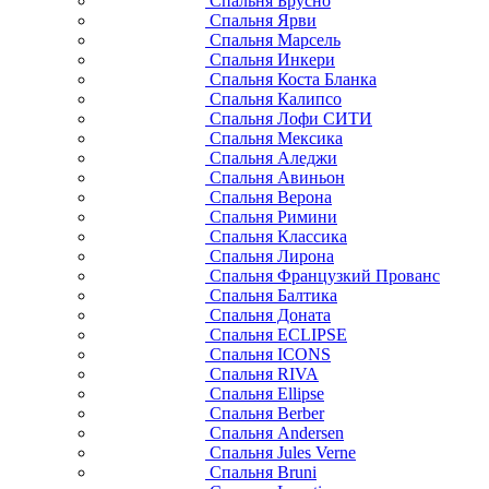
Спальня Брусно
Спальня Ярви
Спальня Марсель
Спальня Инкери
Спальня Коста Бланка
Спальня Калипсо
Спальня Лофи СИТИ
Спальня Мексика
Спальня Аледжи
Спальня Авиньон
Спальня Верона
Спальня Римини
Спальня Классика
Спальня Лирона
Спальня Французкий Прованс
Спальня Балтика
Спальня Доната
Спальня ECLIPSE
Спальня ICONS
Спальня RIVA
Спальня Ellipse
Спальня Berber
Спальня Andersen
Спальня Jules Verne
Спальня Bruni