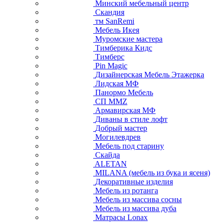
Минский мебельный центр
Скандия
тм SanRemi
Мебель Икея
Муромские мастера
Тимберика Кидс
Тимберс
Pin Magic
Дизайнерская Мебель Этажерка
Лидская МФ
Панормо Мебель
СП ММZ
Армавирская МФ
Диваны в стиле лофт
Добрый мастер
Могилевдрев
Мебель под старину
Скайда
ALETAN
MILANA (мебель из бука и ясеня)
Декоративные изделия
Мебель из ротанга
Мебель из массива сосны
Мебель из массива дуба
Матрасы Lonax