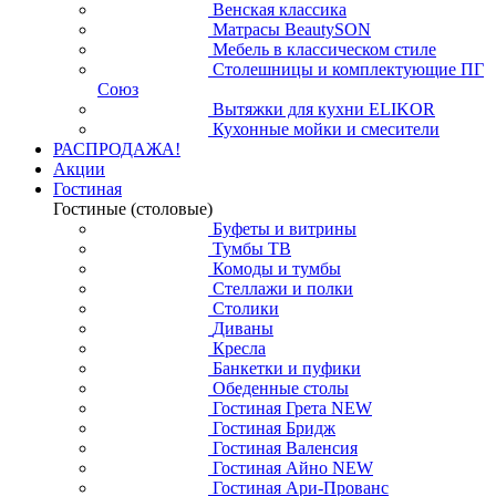
Венская классика
Матрасы BeautySON
Мебель в классическом стиле
Столешницы и комплектующие ПГ
Союз
Вытяжки для кухни ELIKOR
Кухонные мойки и смесители
РАСПРОДАЖА!
Акции
Гостиная
Гостиные (столовые)
Буфеты и витрины
Тумбы ТВ
Комоды и тумбы
Стеллажи и полки
Столики
Диваны
Кресла
Банкетки и пуфики
Обеденные столы
Гостиная Грета NEW
Гостиная Бридж
Гостиная Валенсия
Гостиная Айно NEW
Гостиная Ари-Прованс