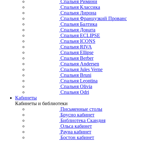
Спальня Римини
Спальня Классика
Спальня Лирона
Спальня Французкий Прованс
Спальня Балтика
Спальня Доната
Спальня ECLIPSE
Спальня ICONS
Спальня RIVA
Спальня Ellipse
Спальня Berber
Спальня Andersen
Спальня Jules Verne
Спальня Bruni
Спальня Leontina
Спальня Olivia
Спальня Odri
Кабинеты
Кабинеты и библиотеки
Письменные столы
Брусно кабинет
Библиотека Скандия
Ольса кабинет
Рауна кабинет
Бостон кабинет