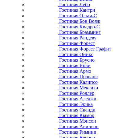
Гостиная Лебо
Гостиная Кантри
Гостиная Ольса-С
Гостиная Бон Вояж
Гостиная Квадро-С
Гостиная Брамминг
Гостиная Рандеву
Гостиная Форест
Гостиная Форест Графит
Гостиная Оникс
Гостиная Брусно
Гостиная Ярви
Гостиная Армо
Гостиная Прованс
Гостиная Калипсо
Гостиная Мексика
Гостиная Роллер
Гостиная Аледжи
Гостиная Эрика
Гостиная Сканди
Гостиная Кымор
Гостиная Мэнсон
Гостиная Авиньон
Гостиная Римини
Гостиная Верона