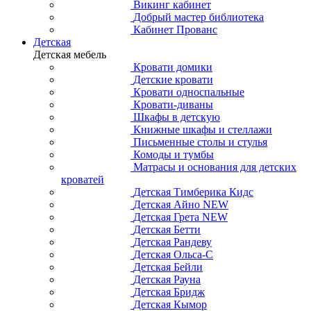
Викинг кабинет
Добрый мастер библиотека
Кабинет Прованс
Детская
Детская мебель
Кровати домики
Детские кровати
Кровати односпальные
Кровати-диваны
Шкафы в детскую
Книжные шкафы и стеллажи
Письменные столы и стулья
Комоды и тумбы
Матрасы и основания для детских
кроватей
Детская Тимберика Кидс
Детская Айно NEW
Детская Грета NEW
Детская Бетти
Детская Рандеву
Детская Ольса-С
Детская Бейли
Детская Рауна
Детская Бридж
Детская Кымор