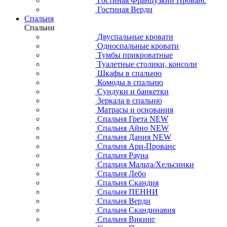
Гостиная Французкий Прованс
Гостиная Верди
Спальня
Спальни
Двуспальные кровати
Односпальные кровати
Тумбы прикроватные
Туалетные столики, консоли
Шкафы в спальню
Комоды в спальню
Сундуки и банкетки
Зеркала в спальню
Матрасы и основания
Спальня Грета NEW
Спальня Айно NEW
Спальня Дания NEW
Спальня Ари-Прованс
Спальня Рауна
Спальня Мальта/Хельсинки
Спальня Лебо
Спальня Скандия
Спальня ПЕННИ
Спальня Верди
Спальня Скандинавия
Спальня Викинг