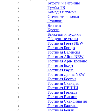
Буфеты и витрины
Тумбы ТВ
Комоды и тумбы
Стеллажи и полки
Столики
Диваны
Кресла
Банкетки и пуфики
Обеденные столы
Гостиная Грета NEW
Гостиная Бридж
Гостиная Валенсия
Гостиная Айно NEW
Гостиная Ари-Прованс
Гостиная Бьерт
Гостиная Рауна
Гостиная Дания NEW
Гостиная Бостон
Гостиная Скандия
Гостиная ПЕННИ
Гостиная Гранада
Гостиная Викинг
Гостиная Скандинавия
Гостиная Балтика
Гостиная Бейли