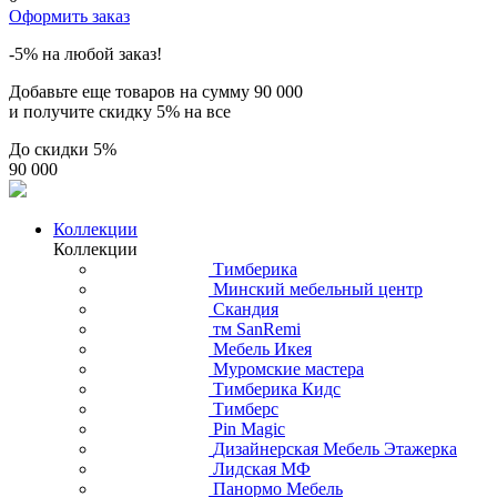
Оформить заказ
-5% на любой заказ!
Добавьте еще товаров на сумму
90 000
и получите скидку
5% на все
До скидки
5%
90 000
Коллекции
Коллекции
Тимберика
Минский мебельный центр
Скандия
тм SanRemi
Мебель Икея
Муромские мастера
Тимберика Кидс
Тимберс
Pin Magic
Дизайнерская Мебель Этажерка
Лидская МФ
Панормо Мебель