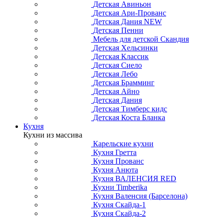
Детская Авиньон
Детская Ари-Прованс
Детская Дания NEW
Детская Пенни
Мебель для детской Скандия
Детская Хельсинки
Детская Классик
Детская Сиело
Детская Лебо
Детская Брамминг
Детская Айно
Детская Дания
Детская Тимберс кидс
Детская Коста Бланка
Кухня
Кухни из массива
Карельские кухни
Кухня Гретта
Кухня Прованс
Кухня Анюта
Кухня ВАЛЕНСИЯ RED
Кухни Timberika
Кухня Валенсия (Барселона)
Кухня Скайда-1
Кухня Скайда-2