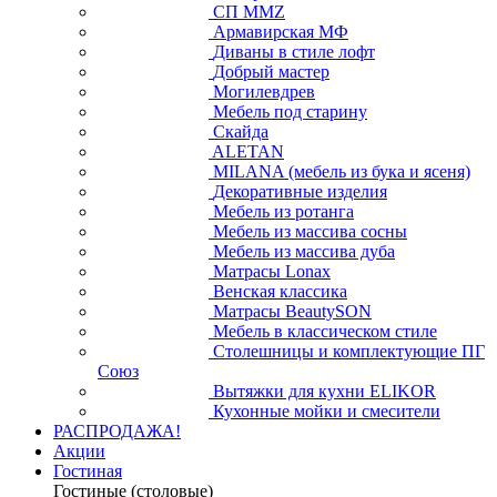
СП ММZ
Армавирская МФ
Диваны в стиле лофт
Добрый мастер
Могилевдрев
Мебель под старину
Скайда
ALETAN
MILANA (мебель из бука и ясеня)
Декоративные изделия
Мебель из ротанга
Мебель из массива сосны
Мебель из массива дуба
Матрасы Lonax
Венская классика
Матрасы BeautySON
Мебель в классическом стиле
Столешницы и комплектующие ПГ
Союз
Вытяжки для кухни ELIKOR
Кухонные мойки и смесители
РАСПРОДАЖА!
Акции
Гостиная
Гостиные (столовые)