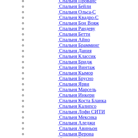
Спальня Прованс
Спальня Бейли
Спальня Ольса-С
Спальня Квадро-С
Спальня Бон Вояж
Спальня Рандеву
Спальня Бетти
Спальня Айно
Спальня Брамминг
Спальня Дания
Спальня Классик
Спальня Бридж
Спальня Винтаж
Спальня Кымор
Спальня Брусно
Спальня Ярви
Спальня Марсель
Спальня Инкери
Спальня Коста Бланка
Спальня Калипсо
Спальня Лофи СИТИ
Спальня Мексика
Спальня Аледжи
Спальня Авиньон
Спальня Верона