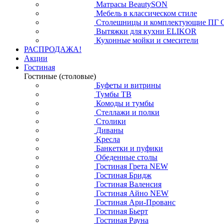
Матрасы BeautySON
Мебель в классическом стиле
Столешницы и комплектующие ПГ 
Вытяжки для кухни ELIKOR
Кухонные мойки и смесители
РАСПРОДАЖА!
Акции
Гостиная
Гостиные (столовые)
Буфеты и витрины
Тумбы ТВ
Комоды и тумбы
Стеллажи и полки
Столики
Диваны
Кресла
Банкетки и пуфики
Обеденные столы
Гостиная Грета NEW
Гостиная Бридж
Гостиная Валенсия
Гостиная Айно NEW
Гостиная Ари-Прованс
Гостиная Бьерт
Гостиная Рауна