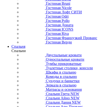
Гостиная Bruni
Гостиная Nicole
Гостиная Лофт СИТИ
Гостиная Odri
Гостиная Pollo
Гостиная Доната
Гостиная ICONS
Гостиная Riva
Гостиная Французкий Прованс
Гостиная Верди
Спальня
Спальни
Двуспальные кровати
Односпальные кровати
Тумбы прикроватные
Туалетные столики, консоли
Шкафы в спальню
Комоды в спальню
Сундуки и банкетки
Зеркала в спальню
Матрасы и основания
Спальня Грета NEW
Спальня Айно NEW
Спальня Дания NEW
Спальня Ари-Прованс