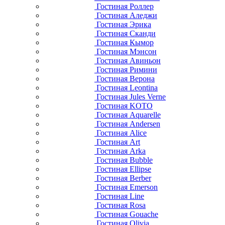
Гостиная Роллер
Гостиная Аледжи
Гостиная Эрика
Гостиная Сканди
Гостиная Кымор
Гостиная Мэнсон
Гостиная Авиньон
Гостиная Римини
Гостиная Верона
Гостиная Leontina
Гостиная Jules Verne
Гостиная KOTO
Гостиная Aquarelle
Гостиная Andersen
Гостиная Alice
Гостиная Art
Гостиная Arka
Гостиная Bubble
Гостиная Ellipse
Гостиная Berber
Гостиная Emerson
Гостиная Line
Гостиная Rosa
Гостиная Gouache
Гостиная Olivia