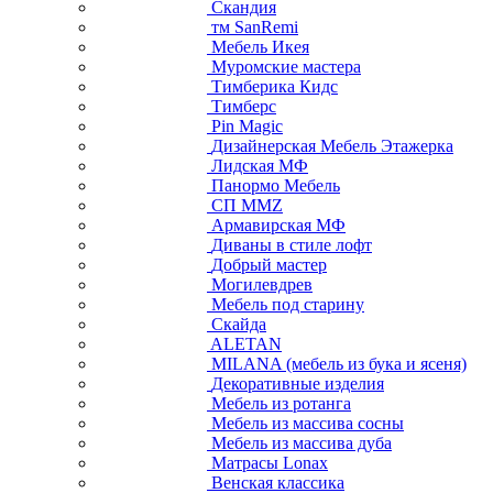
Скандия
тм SanRemi
Мебель Икея
Муромские мастера
Тимберика Кидс
Тимберс
Pin Magic
Дизайнерская Мебель Этажерка
Лидская МФ
Панормо Мебель
СП ММZ
Армавирская МФ
Диваны в стиле лофт
Добрый мастер
Могилевдрев
Мебель под старину
Скайда
ALETAN
MILANA (мебель из бука и ясеня)
Декоративные изделия
Мебель из ротанга
Мебель из массива сосны
Мебель из массива дуба
Матрасы Lonax
Венская классика