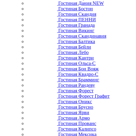
Гостиная Дания NEW
Гостиная Бостон
Гостиная Скандия
Гостиная ПЕННИ
Гостиная Гранада
Гостиная Викинг
Гостиная Скандинавия
Гостиная Балтика
Гостиная Бейли
Гостиная Лебо
Гостиная Кантри
Гостиная Ольса-С
Гостиная Бон Вояж
Гостиная Квадро-С
Гостиная Брамминг
Гостиная Рандеву
Гостиная Форест
Гостиная Форест Графит
Гостиная Оникс
Гостиная Брусно
Гостиная Ярви
Гостиная Армо
Гостиная Прованс
Гостиная Калипсо
Гостиная Мексика