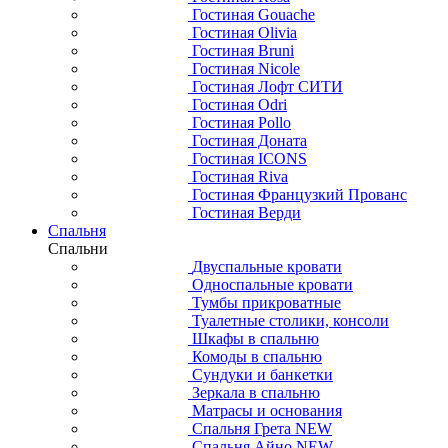
Гостиная Gouache
Гостиная Olivia
Гостиная Bruni
Гостиная Nicole
Гостиная Лофт СИТИ
Гостиная Odri
Гостиная Pollo
Гостиная Доната
Гостиная ICONS
Гостиная Riva
Гостиная Французкий Прованс
Гостиная Верди
Спальня
Спальни
Двуспальные кровати
Односпальные кровати
Тумбы прикроватные
Туалетные столики, консоли
Шкафы в спальню
Комоды в спальню
Сундуки и банкетки
Зеркала в спальню
Матрасы и основания
Спальня Грета NEW
Спальня Айно NEW