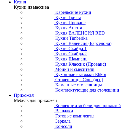
Кухня
Кухни из массива
Карельские кухни
Кухня Гретта
Кухня Прованс
Кухня Анюта
Кухня ВАЛЕНСИЯ RED
Кухни Timberika
Кухня Валенсия (Барселона)
Кухня Скайда-1
Кухня Скайда-2
Кухня Шампань
Кухня Классик (Прованс)
Мойки и смесители
Кухонные вытяжки Elikor
Столешницы Союз(дсп)
Каменные столешницы
Комплектующие для столешниц
Прихожая
Мебель для прихожей
Коллекции мебели для прихожей
Вешалки
Готовые комплекты
Зеркала
Консоли