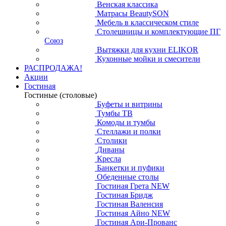
Венская классика
Матрасы BeautySON
Мебель в классическом стиле
Столешницы и комплектующие ПГ
Союз
Вытяжки для кухни ELIKOR
Кухонные мойки и смесители
РАСПРОДАЖА!
Акции
Гостиная
Гостиные (столовые)
Буфеты и витрины
Тумбы ТВ
Комоды и тумбы
Стеллажи и полки
Столики
Диваны
Кресла
Банкетки и пуфики
Обеденные столы
Гостиная Грета NEW
Гостиная Бридж
Гостиная Валенсия
Гостиная Айно NEW
Гостиная Ари-Прованс