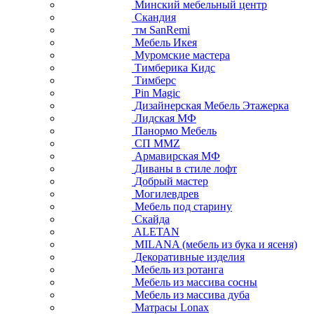
Минский мебельный центр
Скандия
тм SanRemi
Мебель Икея
Муромские мастера
Тимберика Кидс
Тимберс
Pin Magic
Дизайнерская Мебель Этажерка
Лидская МФ
Панормо Мебель
СП ММZ
Армавирская МФ
Диваны в стиле лофт
Добрый мастер
Могилевдрев
Мебель под старину
Скайда
ALETAN
MILANA (мебель из бука и ясеня)
Декоративные изделия
Мебель из ротанга
Мебель из массива сосны
Мебель из массива дуба
Матрасы Lonax