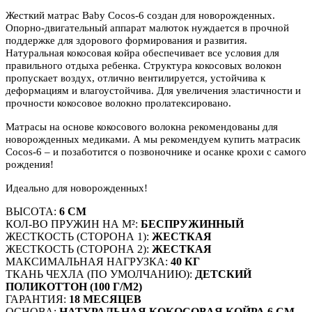
Жесткий матрас Baby Cocos-6 создан для новорожденных.
Опорно-двигательный аппарат малюток нуждается в прочной
поддержке для здорового формирования и развития.
Натуральная кокосовая койра обеспечивает все условия для
правильного отдыха ребенка. Структура кокосовых волокон
пропускает воздух, отлично вентилируется, устойчива к
деформациям и влагоустойчива. Для увеличения эластичности и
прочности кокосовое волокно пролатексировано.
Матрасы на основе кокосового волокна рекомендованы для
новорожденных медиками. А мы рекомендуем купить матрасик
Cocos-6 – и позаботится о позвоночнике и осанке крохи с самого
рождения!
Идеально для новорожденных!
ВЫСОТА:
6 СМ
КОЛ-ВО ПРУЖИН НА М²:
БЕСПРУЖИННЫЙ
ЖЕСТКОСТЬ (СТОРОНА 1):
ЖЕСТКАЯ
ЖЕСТКОСТЬ (СТОРОНА 2):
ЖЕСТКАЯ
МАКСИМАЛЬНАЯ НАГРУЗКА:
40 КГ
ТКАНЬ ЧЕХЛА (ПО УМОЛЧАНИЮ):
ДЕТСКИЙ
ПОЛИКОТТОН (100 Г/М2)
ГАРАНТИЯ:
18 МЕСЯЦЕВ
ОСНОВА:
НАТУРАЛЬНАЯ КОКОСОВАЯ КОЙРА 6 СМ