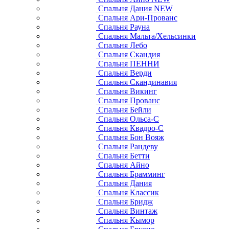
Спальня Дания NEW
Спальня Ари-Прованс
Спальня Рауна
Спальня Мальта/Хельсинки
Спальня Лебо
Спальня Скандия
Спальня ПЕННИ
Спальня Верди
Спальня Скандинавия
Спальня Викинг
Спальня Прованс
Спальня Бейли
Спальня Ольса-С
Спальня Квадро-С
Спальня Бон Вояж
Спальня Рандеву
Спальня Бетти
Спальня Айно
Спальня Брамминг
Спальня Дания
Спальня Классик
Спальня Бридж
Спальня Винтаж
Спальня Кымор