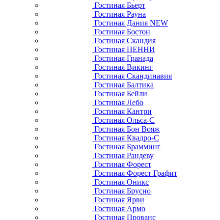
Гостиная Бьерт
Гостиная Рауна
Гостиная Дания NEW
Гостиная Бостон
Гостиная Скандия
Гостиная ПЕННИ
Гостиная Гранада
Гостиная Викинг
Гостиная Скандинавия
Гостиная Балтика
Гостиная Бейли
Гостиная Лебо
Гостиная Кантри
Гостиная Ольса-С
Гостиная Бон Вояж
Гостиная Квадро-С
Гостиная Брамминг
Гостиная Рандеву
Гостиная Форест
Гостиная Форест Графит
Гостиная Оникс
Гостиная Брусно
Гостиная Ярви
Гостиная Армо
Гостиная Прованс