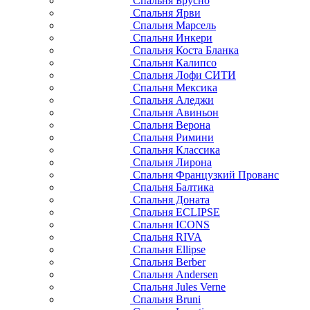
Спальня Брусно
Спальня Ярви
Спальня Марсель
Спальня Инкери
Спальня Коста Бланка
Спальня Калипсо
Спальня Лофи СИТИ
Спальня Мексика
Спальня Аледжи
Спальня Авиньон
Спальня Верона
Спальня Римини
Спальня Классика
Спальня Лирона
Спальня Французкий Прованс
Спальня Балтика
Спальня Доната
Спальня ECLIPSE
Спальня ICONS
Спальня RIVA
Спальня Ellipse
Спальня Berber
Спальня Andersen
Спальня Jules Verne
Спальня Bruni