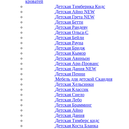
кроватей
Детская Тимберика Кидс
Детская Айно NEW
Детская Грета NEW
Детская Бетти
Детская Рандеву
Детская Ольса-С
Детская Бейли
Детская Рауна
Детская Бридж
Детская Кымор
Детская Авиньон
Детская Ари-Прованс
Детская Дания NEW
Детская Пенни
Мебель для детской Скандия
Детская Хельсинки
Детская Классик
Детская Сиело
Детская Лебо
Детская Брамминг
Детская Айно
Детская Дания
Детская Тимберс кидс
Детская Коста Бланка