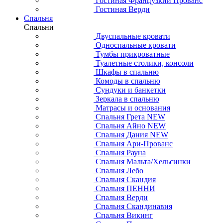
Гостиная Французкий Прованс
Гостиная Верди
Спальня
Спальни
Двуспальные кровати
Односпальные кровати
Тумбы прикроватные
Туалетные столики, консоли
Шкафы в спальню
Комоды в спальню
Сундуки и банкетки
Зеркала в спальню
Матрасы и основания
Спальня Грета NEW
Спальня Айно NEW
Спальня Дания NEW
Спальня Ари-Прованс
Спальня Рауна
Спальня Мальта/Хельсинки
Спальня Лебо
Спальня Скандия
Спальня ПЕННИ
Спальня Верди
Спальня Скандинавия
Спальня Викинг