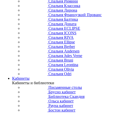
Спальня Римини
Спальня Классика
Спальня Лирона
Спальня Французкий Прованс
Спальня Балтика
Спальня Доната
Спальня ECLIPSE
Спальня ICONS
Спальня RIVA
Спальня Ellipse
Спальня Berber
Спальня Andersen
Спальня Jules Verne
Спальня Bruni
Спальня Leontina
Спальня Olivia
Спальня Odri
Кабинеты
Кабинеты и библиотеки
Письменные столы
Брусно кабинет
Библиотека Скандия
Ольса кабинет
Рауна кабинет
Бостон кабинет