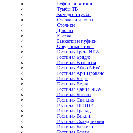
Буфеты и витрины
Тумбы ТВ
Комоды и тумбы
Стеллажи и полки
Столики
Диваны
Кресла
Банкетки и пуфики
Обеденные столы
Гостиная Грета NEW
Гостиная Бридж
Гостиная Валенсия
Гостиная Айно NEW
Гостиная Ари-Прованс
Гостиная Бьерт
Гостиная Рауна
Гостиная Дания NEW
Гостиная Бостон
Гостиная Скандия
Гостиная ПЕННИ
Гостиная Гранада
Гостиная Викинг
Гостиная Скандинавия
Гостиная Балтика
Гостиная Бейли