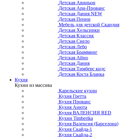
Детская Авиньон
Детская Ари-Прованс
Детская Дания NEW
Детская Пенни
Мебель для детской Скандия
Детская Хельсинки
Детская Классик
Детская Сиело
Детская Лебо
Детская Брамминг
Детская Айно
Детская Дания
Детская Тимберс кидс
Детская Коста Бланка
Кухня
Кухни из массива
Карельские кухни
Кухня Гретта
Кухня Прованс
Кухня Анюта
Кухня ВАЛЕНСИЯ RED
Кухни Timberika
Кухня Валенсия (Барселона)
Кухня Скайда-1
Кухня Скайда-2