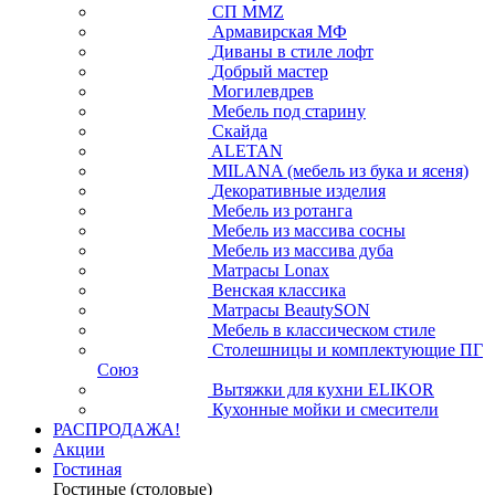
СП ММZ
Армавирская МФ
Диваны в стиле лофт
Добрый мастер
Могилевдрев
Мебель под старину
Скайда
ALETAN
MILANA (мебель из бука и ясеня)
Декоративные изделия
Мебель из ротанга
Мебель из массива сосны
Мебель из массива дуба
Матрасы Lonax
Венская классика
Матрасы BeautySON
Мебель в классическом стиле
Столешницы и комплектующие ПГ
Союз
Вытяжки для кухни ELIKOR
Кухонные мойки и смесители
РАСПРОДАЖА!
Акции
Гостиная
Гостиные (столовые)