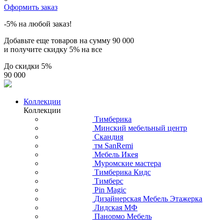
Оформить заказ
-5% на любой заказ!
Добавьте еще товаров на сумму
90 000
и получите скидку
5% на все
До скидки
5%
90 000
Коллекции
Коллекции
Тимберика
Минский мебельный центр
Скандия
тм SanRemi
Мебель Икея
Муромские мастера
Тимберика Кидс
Тимберс
Pin Magic
Дизайнерская Мебель Этажерка
Лидская МФ
Панормо Мебель