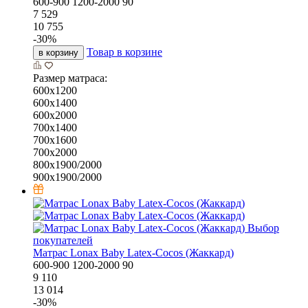
600-900
1200-2000
90
7 529
10 755
-
30
%
Товар в корзине
в корзину
Размер матраса:
600х1200
600х1400
600х2000
700х1400
700х1600
700х2000
800х1900/2000
900х1900/2000
Выбор
покупателей
Матрас Lonax Baby Latex-Cocos (Жаккард)
600-900
1200-2000
90
9 110
13 014
-
30
%