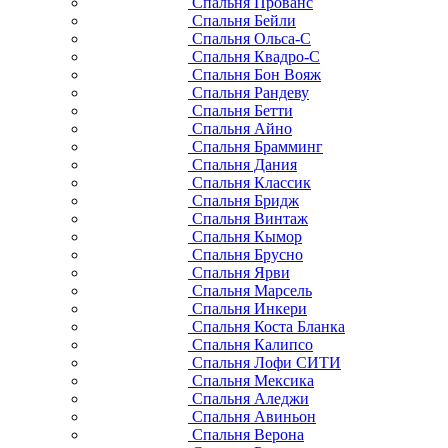
Спальня Прованс
Спальня Бейли
Спальня Ольса-С
Спальня Квадро-С
Спальня Бон Вояж
Спальня Рандеву
Спальня Бетти
Спальня Айно
Спальня Брамминг
Спальня Дания
Спальня Классик
Спальня Бридж
Спальня Винтаж
Спальня Кымор
Спальня Брусно
Спальня Ярви
Спальня Марсель
Спальня Инкери
Спальня Коста Бланка
Спальня Калипсо
Спальня Лофи СИТИ
Спальня Мексика
Спальня Аледжи
Спальня Авиньон
Спальня Верона