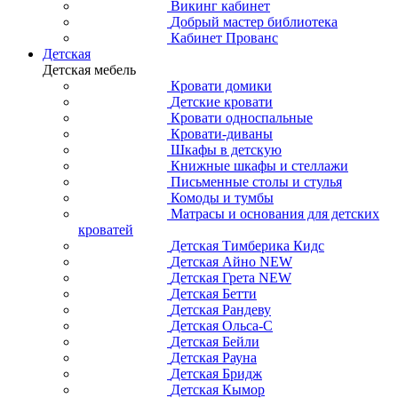
Викинг кабинет
Добрый мастер библиотека
Кабинет Прованс
Детская
Детская мебель
Кровати домики
Детские кровати
Кровати односпальные
Кровати-диваны
Шкафы в детскую
Книжные шкафы и стеллажи
Письменные столы и стулья
Комоды и тумбы
Матрасы и основания для детских
кроватей
Детская Тимберика Кидс
Детская Айно NEW
Детская Грета NEW
Детская Бетти
Детская Рандеву
Детская Ольса-С
Детская Бейли
Детская Рауна
Детская Бридж
Детская Кымор