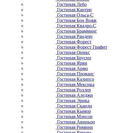
Гостиная Лебо
Гостиная Кантри
Гостиная Ольса-С
Гостиная Бон Вояж
Гостиная Квадро-С
Гостиная Брамминг
Гостиная Рандеву
Гостиная Форест
Гостиная Форест Графит
Гостиная Оникс
Гостиная Брусно
Гостиная Ярви
Гостиная Армо
Гостиная Прованс
Гостиная Калипсо
Гостиная Мексика
Гостиная Роллер
Гостиная Аледжи
Гостиная Эрика
Гостиная Сканди
Гостиная Кымор
Гостиная Мэнсон
Гостиная Авиньон
Гостиная Римини
Гостиная Верона