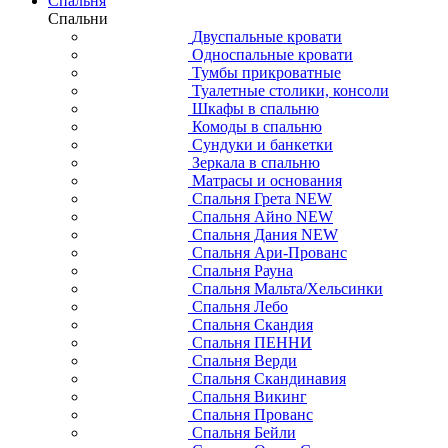
Спальня
Спальни
Двуспальные кровати
Односпальные кровати
Тумбы прикроватные
Туалетные столики, консоли
Шкафы в спальню
Комоды в спальню
Сундуки и банкетки
Зеркала в спальню
Матрасы и основания
Спальня Грета NEW
Спальня Айно NEW
Спальня Дания NEW
Спальня Ари-Прованс
Спальня Рауна
Спальня Мальта/Хельсинки
Спальня Лебо
Спальня Скандия
Спальня ПЕННИ
Спальня Верди
Спальня Скандинавия
Спальня Викинг
Спальня Прованс
Спальня Бейли