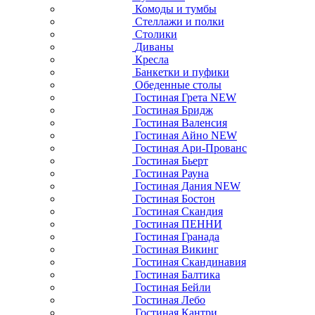
Комоды и тумбы
Стеллажи и полки
Столики
Диваны
Кресла
Банкетки и пуфики
Обеденные столы
Гостиная Грета NEW
Гостиная Бридж
Гостиная Валенсия
Гостиная Айно NEW
Гостиная Ари-Прованс
Гостиная Бьерт
Гостиная Рауна
Гостиная Дания NEW
Гостиная Бостон
Гостиная Скандия
Гостиная ПЕННИ
Гостиная Гранада
Гостиная Викинг
Гостиная Скандинавия
Гостиная Балтика
Гостиная Бейли
Гостиная Лебо
Гостиная Кантри