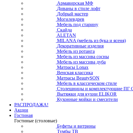
Армавирская МФ
Диваны в стиле лофт
Добрый мастер
Могилевдрев
Мебель под старину
Скайда
ALETAN
MILANA (мебель из бука и ясеня)
Декоративные изделия
Мебель из ротанга
Мебель из массива сосны
Мебель из массива дуба
Матрасы Lonax
Венская классика
Матрасы BeautySON
Мебель в классическом стиле
Столешницы и комплектующие ПГ 
Вытяжки для кухни ELIKOR
Кухонные мойки и смесители
РАСПРОДАЖА!
Акции
Гостиная
Гостиные (столовые)
Буфеты и витрины
Тумбы ТВ