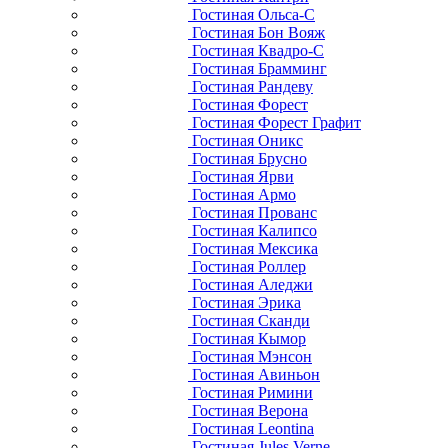
Гостиная Ольса-С
Гостиная Бон Вояж
Гостиная Квадро-С
Гостиная Брамминг
Гостиная Рандеву
Гостиная Форест
Гостиная Форест Графит
Гостиная Оникс
Гостиная Брусно
Гостиная Ярви
Гостиная Армо
Гостиная Прованс
Гостиная Калипсо
Гостиная Мексика
Гостиная Роллер
Гостиная Аледжи
Гостиная Эрика
Гостиная Сканди
Гостиная Кымор
Гостиная Мэнсон
Гостиная Авиньон
Гостиная Римини
Гостиная Верона
Гостиная Leontina
Гостиная Jules Verne