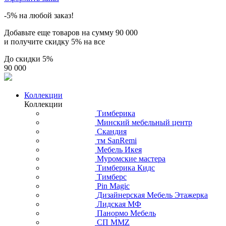
-5% на любой заказ!
Добавьте еще товаров на сумму
90 000
и получите скидку
5% на все
До скидки
5%
90 000
Коллекции
Коллекции
Тимберика
Минский мебельный центр
Скандия
тм SanRemi
Мебель Икея
Муромские мастера
Тимберика Кидс
Тимберс
Pin Magic
Дизайнерская Мебель Этажерка
Лидская МФ
Панормо Мебель
СП ММZ