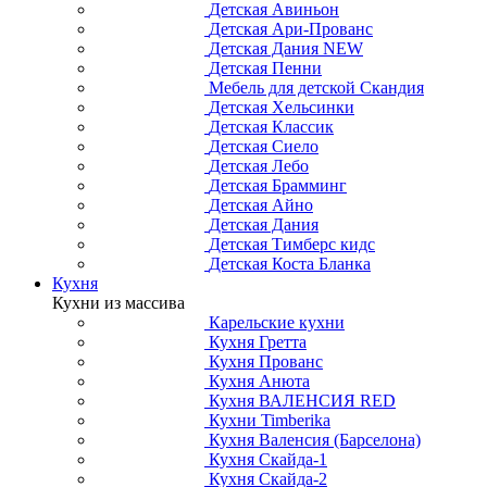
Детская Авиньон
Детская Ари-Прованс
Детская Дания NEW
Детская Пенни
Мебель для детской Скандия
Детская Хельсинки
Детская Классик
Детская Сиело
Детская Лебо
Детская Брамминг
Детская Айно
Детская Дания
Детская Тимберс кидс
Детская Коста Бланка
Кухня
Кухни из массива
Карельские кухни
Кухня Гретта
Кухня Прованс
Кухня Анюта
Кухня ВАЛЕНСИЯ RED
Кухни Timberika
Кухня Валенсия (Барселона)
Кухня Скайда-1
Кухня Скайда-2