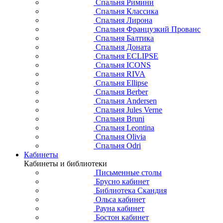
Спальня Римини
Спальня Классика
Спальня Лирона
Спальня Французкий Прованс
Спальня Балтика
Спальня Доната
Спальня ECLIPSE
Спальня ICONS
Спальня RIVA
Спальня Ellipse
Спальня Berber
Спальня Andersen
Спальня Jules Verne
Спальня Bruni
Спальня Leontina
Спальня Olivia
Спальня Odri
Кабинеты
Кабинеты и библиотеки
Письменные столы
Брусно кабинет
Библиотека Скандия
Ольса кабинет
Рауна кабинет
Бостон кабинет