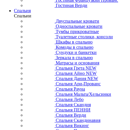
Гостиная Французкий Прованс
Гостиная Верди
Спальня
Спальни
Двуспальные кровати
Односпальные кровати
Тумбы прикроватные
Туалетные столики, консоли
Шкафы в спальню
Комоды в спальню
Сундуки и банкетки
Зеркала в спальню
Матрасы и основания
Спальня Грета NEW
Спальня Айно NEW
Спальня Дания NEW
Спальня Ари-Прованс
Спальня Рауна
Спальня Мальта/Хельсинки
Спальня Лебо
Спальня Скандия
Спальня ПЕННИ
Спальня Верди
Спальня Скандинавия
Спальня Викинг