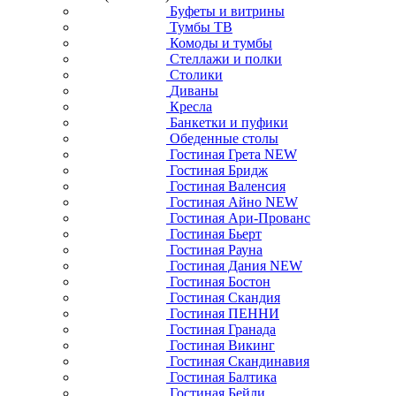
Буфеты и витрины
Тумбы ТВ
Комоды и тумбы
Стеллажи и полки
Столики
Диваны
Кресла
Банкетки и пуфики
Обеденные столы
Гостиная Грета NEW
Гостиная Бридж
Гостиная Валенсия
Гостиная Айно NEW
Гостиная Ари-Прованс
Гостиная Бьерт
Гостиная Рауна
Гостиная Дания NEW
Гостиная Бостон
Гостиная Скандия
Гостиная ПЕННИ
Гостиная Гранада
Гостиная Викинг
Гостиная Скандинавия
Гостиная Балтика
Гостиная Бейли