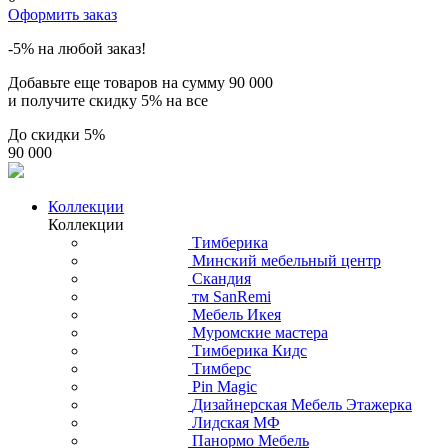
Оформить заказ
-5% на любой заказ!
Добавьте еще товаров на сумму
90 000
и получите скидку
5% на все
До скидки
5%
90 000
Коллекции
Коллекции
Тимберика
Минский мебельный центр
Скандия
тм SanRemi
Мебель Икея
Муромские мастера
Тимберика Кидс
Тимберс
Pin Magic
Дизайнерская Мебель Этажерка
Лидская МФ
Панормо Мебель