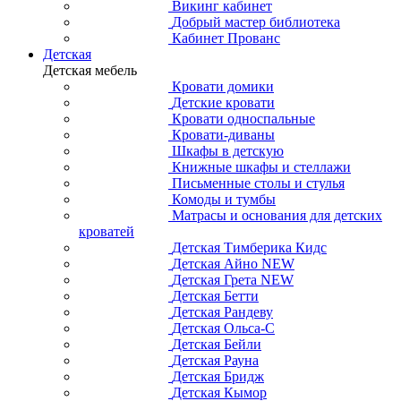
Викинг кабинет
Добрый мастер библиотека
Кабинет Прованс
Детская
Детская мебель
Кровати домики
Детские кровати
Кровати односпальные
Кровати-диваны
Шкафы в детскую
Книжные шкафы и стеллажи
Письменные столы и стулья
Комоды и тумбы
Матрасы и основания для детских
кроватей
Детская Тимберика Кидс
Детская Айно NEW
Детская Грета NEW
Детская Бетти
Детская Рандеву
Детская Ольса-С
Детская Бейли
Детская Рауна
Детская Бридж
Детская Кымор