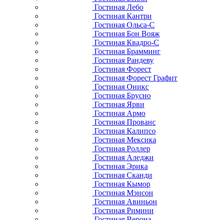
Гостиная Лебо
Гостиная Кантри
Гостиная Ольса-С
Гостиная Бон Вояж
Гостиная Квадро-С
Гостиная Брамминг
Гостиная Рандеву
Гостиная Форест
Гостиная Форест Графит
Гостиная Оникс
Гостиная Брусно
Гостиная Ярви
Гостиная Армо
Гостиная Прованс
Гостиная Калипсо
Гостиная Мексика
Гостиная Роллер
Гостиная Аледжи
Гостиная Эрика
Гостиная Сканди
Гостиная Кымор
Гостиная Мэнсон
Гостиная Авиньон
Гостиная Римини
Гостиная Верона