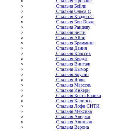
Спальня Прованс
Спальня Бейли
Спальня Ольса-С
Спальня Квадро-С
Спальня Бон Вояж
Спальня Рандеву
Спальня Бетти
Спальня Айно
Спальня Брамминг
Спальня Дания
Спальня Классик
Спальня Бридж
Спальня Винтаж
Спальня Кымор
Спальня Брусно
Спальня Ярви
Спальня Марсель
Спальня Инкери
Спальня Коста Бланка
Спальня Калипсо
Спальня Лофи СИТИ
Спальня Мексика
Спальня Аледжи
Спальня Авиньон
Спальня Верона