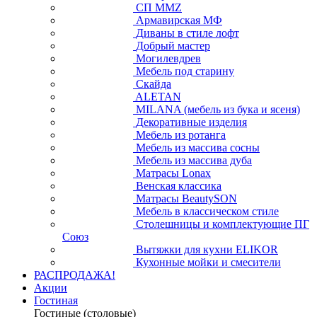
СП ММZ
Армавирская МФ
Диваны в стиле лофт
Добрый мастер
Могилевдрев
Мебель под старину
Скайда
ALETAN
MILANA (мебель из бука и ясеня)
Декоративные изделия
Мебель из ротанга
Мебель из массива сосны
Мебель из массива дуба
Матрасы Lonax
Венская классика
Матрасы BeautySON
Мебель в классическом стиле
Столешницы и комплектующие ПГ
Союз
Вытяжки для кухни ELIKOR
Кухонные мойки и смесители
РАСПРОДАЖА!
Акции
Гостиная
Гостиные (столовые)