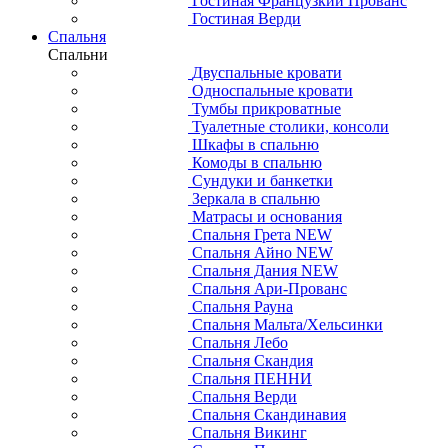
Гостиная Французкий Прованс
Гостиная Верди
Спальня
Спальни
Двуспальные кровати
Односпальные кровати
Тумбы прикроватные
Туалетные столики, консоли
Шкафы в спальню
Комоды в спальню
Сундуки и банкетки
Зеркала в спальню
Матрасы и основания
Спальня Грета NEW
Спальня Айно NEW
Спальня Дания NEW
Спальня Ари-Прованс
Спальня Рауна
Спальня Мальта/Хельсинки
Спальня Лебо
Спальня Скандия
Спальня ПЕННИ
Спальня Верди
Спальня Скандинавия
Спальня Викинг