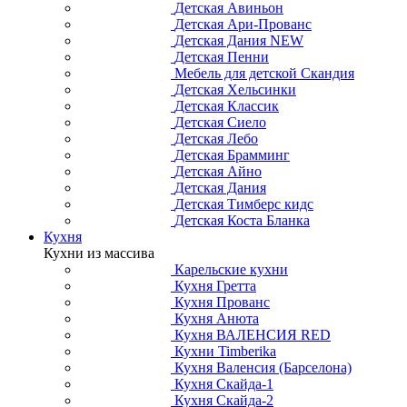
Детская Авиньон
Детская Ари-Прованс
Детская Дания NEW
Детская Пенни
Мебель для детской Скандия
Детская Хельсинки
Детская Классик
Детская Сиело
Детская Лебо
Детская Брамминг
Детская Айно
Детская Дания
Детская Тимберс кидс
Детская Коста Бланка
Кухня
Кухни из массива
Карельские кухни
Кухня Гретта
Кухня Прованс
Кухня Анюта
Кухня ВАЛЕНСИЯ RED
Кухни Timberika
Кухня Валенсия (Барселона)
Кухня Скайда-1
Кухня Скайда-2