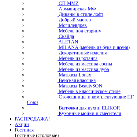
СП ММZ
Армавирская МФ
Диваны в стиле лофт
Добрый мастер
Могилевдрев
Мебель под старину
Скайда
ALETAN
MILANA (мебель из бука и ясеня)
Декоративные изделия
Мебель из ротанга
Мебель из массива сосны
Мебель из массива дуба
Матрасы Lonax
Венская классика
Матрасы BeautySON
Мебель в классическом стиле
Столешницы и комплектующие ПГ
Союз
Вытяжки для кухни ELIKOR
Кухонные мойки и смесители
РАСПРОДАЖА!
Акции
Гостиная
Гостиные (столовые)