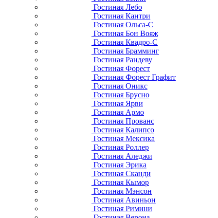
Гостиная Лебо
Гостиная Кантри
Гостиная Ольса-С
Гостиная Бон Вояж
Гостиная Квадро-С
Гостиная Брамминг
Гостиная Рандеву
Гостиная Форест
Гостиная Форест Графит
Гостиная Оникс
Гостиная Брусно
Гостиная Ярви
Гостиная Армо
Гостиная Прованс
Гостиная Калипсо
Гостиная Мексика
Гостиная Роллер
Гостиная Аледжи
Гостиная Эрика
Гостиная Сканди
Гостиная Кымор
Гостиная Мэнсон
Гостиная Авиньон
Гостиная Римини
Гостиная Верона