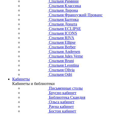
Спальня Римини
Спальня Классика
Спальня Лирона
Спальня Французкий Прованс
Спальня Балтика
Спальня Доната
Спальня ECLIPSE
Спальня ICONS
Спальня RIVA
Спальня Ellipse
Спальня Berber
Спальня Andersen
Спальня Jules Verne
Спальня Bruni
Спальня Leontina
Спальня Olivia
Спальня Odri
Кабинеты
Кабинеты и библиотеки
Письменные столы
Брусно кабинет
Библиотека Скандия
Ольса кабинет
Рауна кабинет
Бостон кабинет