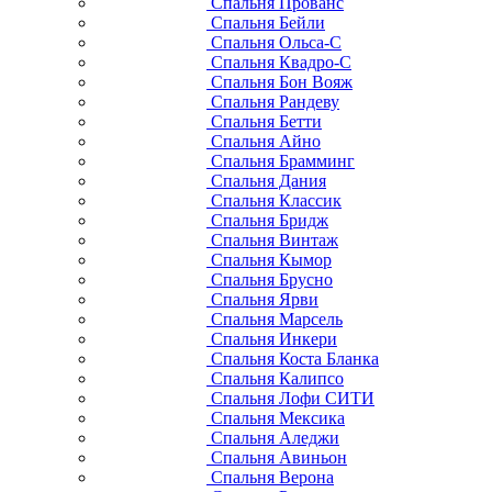
Спальня Прованс
Спальня Бейли
Спальня Ольса-С
Спальня Квадро-С
Спальня Бон Вояж
Спальня Рандеву
Спальня Бетти
Спальня Айно
Спальня Брамминг
Спальня Дания
Спальня Классик
Спальня Бридж
Спальня Винтаж
Спальня Кымор
Спальня Брусно
Спальня Ярви
Спальня Марсель
Спальня Инкери
Спальня Коста Бланка
Спальня Калипсо
Спальня Лофи СИТИ
Спальня Мексика
Спальня Аледжи
Спальня Авиньон
Спальня Верона