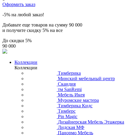
Оформить заказ
-5% на любой заказ!
Добавьте еще товаров на сумму
90 000
и получите скидку
5% на все
До скидки
5%
90 000
Коллекции
Коллекции
Тимберика
Минский мебельный центр
Скандия
тм SanRemi
Мебель Икея
Муромские мастера
Тимберика Кидс
Тимберс
Pin Magic
Дизайнерская Мебель Этажерка
Лидская МФ
Панормо Мебель