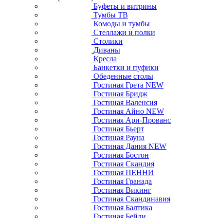
Буфеты и витрины
Тумбы ТВ
Комоды и тумбы
Стеллажи и полки
Столики
Диваны
Кресла
Банкетки и пуфики
Обеденные столы
Гостиная Грета NEW
Гостиная Бридж
Гостиная Валенсия
Гостиная Айно NEW
Гостиная Ари-Прованс
Гостиная Бьерт
Гостиная Рауна
Гостиная Дания NEW
Гостиная Бостон
Гостиная Скандия
Гостиная ПЕННИ
Гостиная Гранада
Гостиная Викинг
Гостиная Скандинавия
Гостиная Балтика
Гостиная Бейли