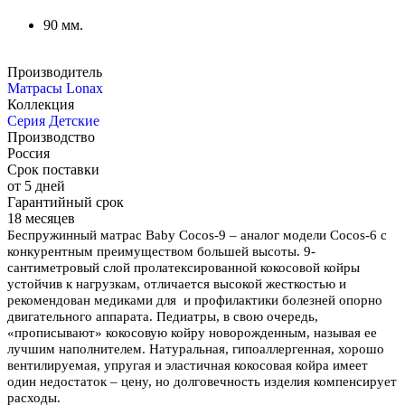
90 мм.
Производитель
Матрасы Lonax
Коллекция
Серия Детские
Производство
Россия
Срок поставки
от 5 дней
Гарантийный срок
18 месяцев
Беспружинный матрас Baby Cocos-9 – аналог модели Cocos-6 с
конкурентным преимуществом большей высоты. 9-
сантиметровый слой пролатексированной кокосовой койры
устойчив к нагрузкам, отличается высокой жесткостью и
рекомендован медиками для и профилактики болезней опорно
двигательного аппарата. Педиатры, в свою очередь,
«прописывают» кокосовую койру новорожденным, называя ее
лучшим наполнителем. Натуральная, гипоаллергенная, хорошо
вентилируемая, упругая и эластичная кокосовая койра имеет
один недостаток – цену, но долговечность изделия компенсирует
расходы.