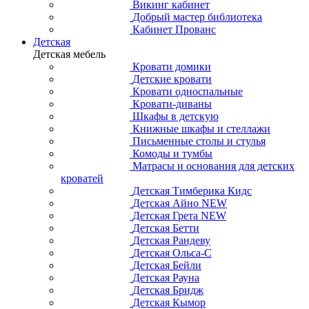
Викинг кабинет
Добрый мастер библиотека
Кабинет Прованс
Детская
Детская мебель
Кровати домики
Детские кровати
Кровати односпальные
Кровати-диваны
Шкафы в детскую
Книжные шкафы и стеллажи
Письменные столы и стулья
Комоды и тумбы
Матрасы и основания для детских
кроватей
Детская Тимберика Кидс
Детская Айно NEW
Детская Грета NEW
Детская Бетти
Детская Рандеву
Детская Ольса-С
Детская Бейли
Детская Рауна
Детская Бридж
Детская Кымор