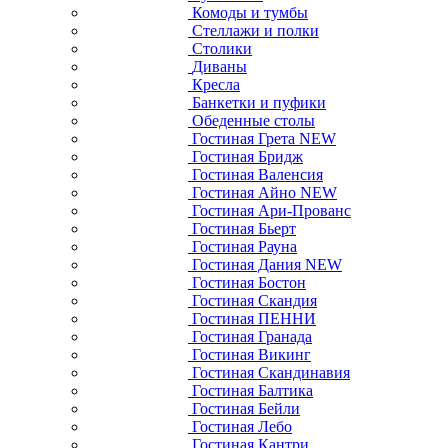
Комоды и тумбы
Стеллажи и полки
Столики
Диваны
Кресла
Банкетки и пуфики
Обеденные столы
Гостиная Грета NEW
Гостиная Бридж
Гостиная Валенсия
Гостиная Айно NEW
Гостиная Ари-Прованс
Гостиная Бьерт
Гостиная Рауна
Гостиная Дания NEW
Гостиная Бостон
Гостиная Скандия
Гостиная ПЕННИ
Гостиная Гранада
Гостиная Викинг
Гостиная Скандинавия
Гостиная Балтика
Гостиная Бейли
Гостиная Лебо
Гостиная Кантри