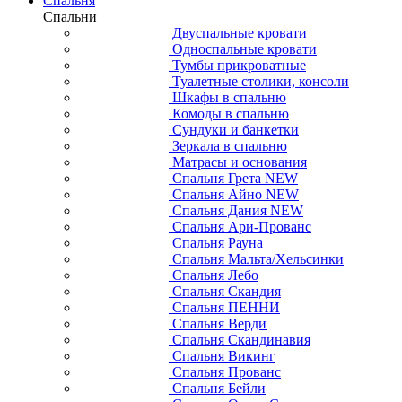
Спальня
Спальни
Двуспальные кровати
Односпальные кровати
Тумбы прикроватные
Туалетные столики, консоли
Шкафы в спальню
Комоды в спальню
Сундуки и банкетки
Зеркала в спальню
Матрасы и основания
Спальня Грета NEW
Спальня Айно NEW
Спальня Дания NEW
Спальня Ари-Прованс
Спальня Рауна
Спальня Мальта/Хельсинки
Спальня Лебо
Спальня Скандия
Спальня ПЕННИ
Спальня Верди
Спальня Скандинавия
Спальня Викинг
Спальня Прованс
Спальня Бейли