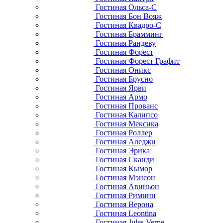
Гостиная Ольса-С
Гостиная Бон Вояж
Гостиная Квадро-С
Гостиная Брамминг
Гостиная Рандеву
Гостиная Форест
Гостиная Форест Графит
Гостиная Оникс
Гостиная Брусно
Гостиная Ярви
Гостиная Армо
Гостиная Прованс
Гостиная Калипсо
Гостиная Мексика
Гостиная Роллер
Гостиная Аледжи
Гостиная Эрика
Гостиная Сканди
Гостиная Кымор
Гостиная Мэнсон
Гостиная Авиньон
Гостиная Римини
Гостиная Верона
Гостиная Leontina
Гостиная Jules Verne