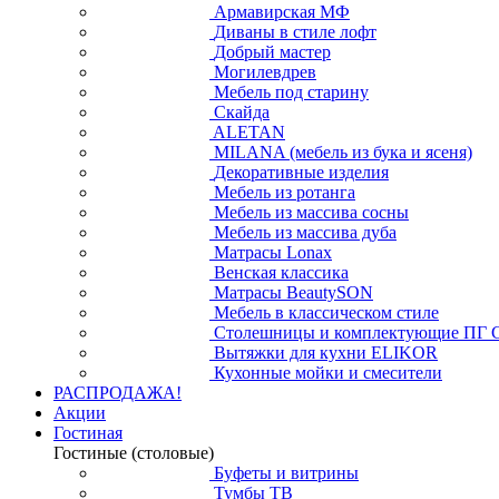
Армавирская МФ
Диваны в стиле лофт
Добрый мастер
Могилевдрев
Мебель под старину
Скайда
ALETAN
MILANA (мебель из бука и ясеня)
Декоративные изделия
Мебель из ротанга
Мебель из массива сосны
Мебель из массива дуба
Матрасы Lonax
Венская классика
Матрасы BeautySON
Мебель в классическом стиле
Столешницы и комплектующие ПГ 
Вытяжки для кухни ELIKOR
Кухонные мойки и смесители
РАСПРОДАЖА!
Акции
Гостиная
Гостиные (столовые)
Буфеты и витрины
Тумбы ТВ