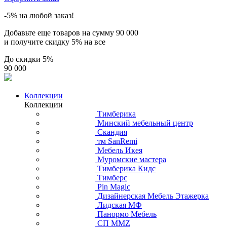
-5% на любой заказ!
Добавьте еще товаров на сумму
90 000
и получите скидку
5% на все
До скидки
5%
90 000
Коллекции
Коллекции
Тимберика
Минский мебельный центр
Скандия
тм SanRemi
Мебель Икея
Муромские мастера
Тимберика Кидс
Тимберс
Pin Magic
Дизайнерская Мебель Этажерка
Лидская МФ
Панормо Мебель
СП ММZ