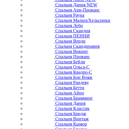
Спальня Дания NEW
Спальня Ари-Прованс
Спальня Рауна
Спальня Мальта/Хельсинки
Спальня Лебо
Спальня Скандия
Спальня ПЕННИ
Спальня Верди
Спальня Скандинавия
Спальня Викинг
Спальня Прованс
Спальня Бейли
Спальня Ольса-С
Спальня Квадро-С
Спальня Бон Вояж
Спальня Рандеву
Спальня Бетти
Спальня Айно
Спальня Брамминг
Спальня Дания
Спальня Классик
Спальня Бридж
Спальня Винтаж
Спальня Кымор