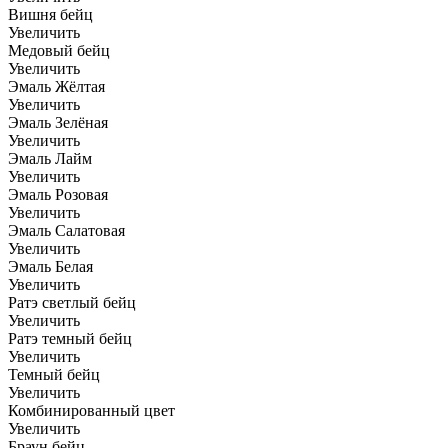
Вишня бейц
Увеличить
Медовый бейц
Увеличить
Эмаль Жёлтая
Увеличить
Эмаль Зелёная
Увеличить
Эмаль Лайм
Увеличить
Эмаль Розовая
Увеличить
Эмаль Салатовая
Увеличить
Эмаль Белая
Увеличить
Ратэ светлый бейц
Увеличить
Ратэ темный бейц
Увеличить
Темный бейц
Увеличить
Комбинированный цвет
Увеличить
Браун бейц