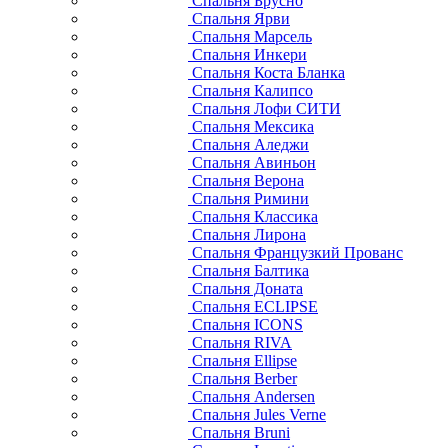
Спальня Брусно
Спальня Ярви
Спальня Марсель
Спальня Инкери
Спальня Коста Бланка
Спальня Калипсо
Спальня Лофи СИТИ
Спальня Мексика
Спальня Аледжи
Спальня Авиньон
Спальня Верона
Спальня Римини
Спальня Классика
Спальня Лирона
Спальня Французкий Прованс
Спальня Балтика
Спальня Доната
Спальня ECLIPSE
Спальня ICONS
Спальня RIVA
Спальня Ellipse
Спальня Berber
Спальня Andersen
Спальня Jules Verne
Спальня Bruni