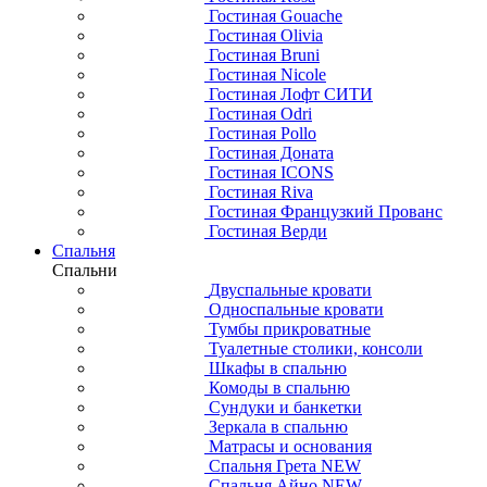
Гостиная Gouache
Гостиная Olivia
Гостиная Bruni
Гостиная Nicole
Гостиная Лофт СИТИ
Гостиная Odri
Гостиная Pollo
Гостиная Доната
Гостиная ICONS
Гостиная Riva
Гостиная Французкий Прованс
Гостиная Верди
Спальня
Спальни
Двуспальные кровати
Односпальные кровати
Тумбы прикроватные
Туалетные столики, консоли
Шкафы в спальню
Комоды в спальню
Сундуки и банкетки
Зеркала в спальню
Матрасы и основания
Спальня Грета NEW
Спальня Айно NEW