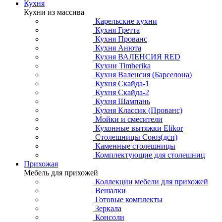
Кухня
Кухни из массива
Карельские кухни
Кухня Гретта
Кухня Прованс
Кухня Анюта
Кухня ВАЛЕНСИЯ RED
Кухни Timberika
Кухня Валенсия (Барселона)
Кухня Скайда-1
Кухня Скайда-2
Кухня Шампань
Кухня Классик (Прованс)
Мойки и смесители
Кухонные вытяжки Elikor
Столешницы Союз(дсп)
Каменные столешницы
Комплектующие для столешниц
Прихожая
Мебель для прихожей
Коллекции мебели для прихожей
Вешалки
Готовые комплекты
Зеркала
Консоли