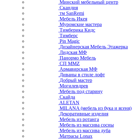
Минский мебельный центр
Скандия
тм SanRemi
Мебель Икея
Муромские мастера
Тимберика Кидс
Тимберс
Pin Magic
Дизайнерская Мебель Этажерка
Лидская МФ
Панормо Мебель
СП ММZ
Армавирская МФ
Диваны в стиле лофт
Добрый мастер
Могилевдрев
Мебель под старину
Скайда
ALETAN
MILANA (мебель из бука и ясеня)
Декоративные изделия
Мебель из ротанга
Мебель из массива сосны
Мебель из массива дуба
Матрасы Lonax