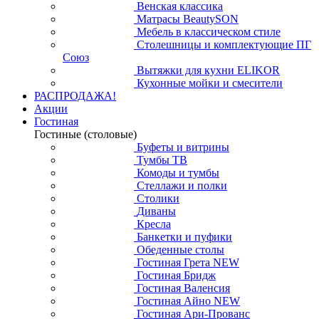
Венская классика
Матрасы BeautySON
Мебель в классическом стиле
Столешницы и комплектующие ПГ
Союз
Вытяжки для кухни ELIKOR
Кухонные мойки и смесители
РАСПРОДАЖА!
Акции
Гостиная
Гостиные (столовые)
Буфеты и витрины
Тумбы ТВ
Комоды и тумбы
Стеллажи и полки
Столики
Диваны
Кресла
Банкетки и пуфики
Обеденные столы
Гостиная Грета NEW
Гостиная Бридж
Гостиная Валенсия
Гостиная Айно NEW
Гостиная Ари-Прованс