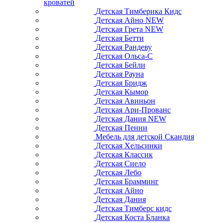
кроватей
Детская Тимберика Кидс
Детская Айно NEW
Детская Грета NEW
Детская Бетти
Детская Рандеву
Детская Ольса-С
Детская Бейли
Детская Рауна
Детская Бридж
Детская Кымор
Детская Авиньон
Детская Ари-Прованс
Детская Дания NEW
Детская Пенни
Мебель для детской Скандия
Детская Хельсинки
Детская Классик
Детская Сиело
Детская Лебо
Детская Брамминг
Детская Айно
Детская Дания
Детская Тимберс кидс
Детская Коста Бланка