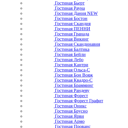
Гостиная Бьерт
Гостиная Рауна
Гостиная Дания NEW
Гостиная Бостон
Гостиная Скандия
Гостиная ПЕННИ
Гостиная Гранада
Гостиная Викинг
Гостиная Скандинавия
Гостиная Балтика
Гостиная Бейли
Гостиная Лебо
Гостиная Кантри
Гостиная Ольса-С
Гостиная Бон Вояж
Гостиная Квадро-С
Гостиная Брамминг
Гостиная Рандеву
Гостиная Форест
Гостиная Форест Графит
Гостиная Оникс
Гостиная Брусно
Гостиная Ярви
Гостиная Армо
Гостиная Прованс