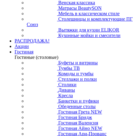
Венская классика
Матрасы BeautySON
Мебель в классическом стиле
Столешницы и комплектующие ПГ
Союз
Вытяжки для кухни ELIKOR
Кухонные мойки и смесители
РАСПРОДАЖА!
Акции
Гостиная
Гостиные (столовые)
Буфеты и витрины
Тумбы ТВ
Комоды и тумбы
Стеллажи и полки
Столики
Диваны
Кресла
Банкетки и пуфики
Обеденные столы
Гостиная Грета NEW
Гостиная Бридж
Гостиная Валенсия
Гостиная Айно NEW
Гостиная Ари-Прованс