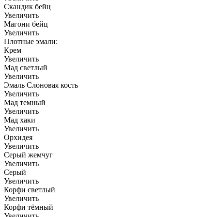
Скандик бейц
Увеличить
Магони бейц
Увеличить
Плотные эмали:
Крем
Увеличить
Мад светлый
Увеличить
Эмаль Слоновая кость
Увеличить
Мад темный
Увеличить
Мад хаки
Увеличить
Орхидея
Увеличить
Серый жемчуг
Увеличить
Серый
Увеличить
Корфи светлый
Увеличить
Корфи тёмный
Увеличить