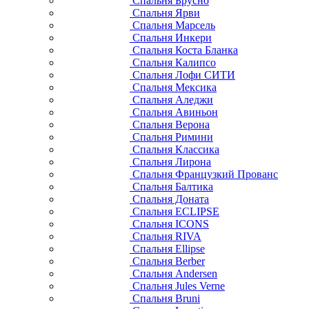
Спальня Брусно
Спальня Ярви
Спальня Марсель
Спальня Инкери
Спальня Коста Бланка
Спальня Калипсо
Спальня Лофи СИТИ
Спальня Мексика
Спальня Аледжи
Спальня Авиньон
Спальня Верона
Спальня Римини
Спальня Классика
Спальня Лирона
Спальня Французкий Прованс
Спальня Балтика
Спальня Доната
Спальня ECLIPSE
Спальня ICONS
Спальня RIVA
Спальня Ellipse
Спальня Berber
Спальня Andersen
Спальня Jules Verne
Спальня Bruni