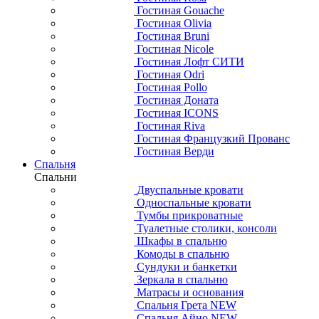
Гостиная Gouache
Гостиная Olivia
Гостиная Bruni
Гостиная Nicole
Гостиная Лофт СИТИ
Гостиная Odri
Гостиная Pollo
Гостиная Доната
Гостиная ICONS
Гостиная Riva
Гостиная Французкий Прованс
Гостиная Верди
Спальня
Спальни
Двуспальные кровати
Односпальные кровати
Тумбы прикроватные
Туалетные столики, консоли
Шкафы в спальню
Комоды в спальню
Сундуки и банкетки
Зеркала в спальню
Матрасы и основания
Спальня Грета NEW
Спальня Айно NEW