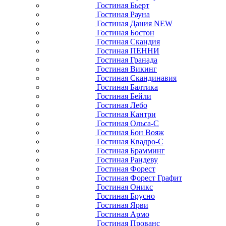
Гостиная Бьерт
Гостиная Рауна
Гостиная Дания NEW
Гостиная Бостон
Гостиная Скандия
Гостиная ПЕННИ
Гостиная Гранада
Гостиная Викинг
Гостиная Скандинавия
Гостиная Балтика
Гостиная Бейли
Гостиная Лебо
Гостиная Кантри
Гостиная Ольса-С
Гостиная Бон Вояж
Гостиная Квадро-С
Гостиная Брамминг
Гостиная Рандеву
Гостиная Форест
Гостиная Форест Графит
Гостиная Оникс
Гостиная Брусно
Гостиная Ярви
Гостиная Армо
Гостиная Прованс