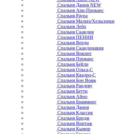
Спальня Дания NEW
Спальня Ари-Прованс
Спальня Рауна
Спальня Мальта/Хельсинки
Спальня Лебо
Спальня Скандия
Спальня ПЕННИ
Спальня Верди
Спальня Скандинавия
Спальня Викинг
Спальня Прованс
Спальня Бейли
Спальня Ольса-С
Спальня Квадро-С
Спальня Бон Вояж
Спальня Рандеву
Спальня Бетти
Спальня Айно
Спальня Брамминг
Спальня Дания
Спальня Классик
Спальня Бридж
Спальня Винтаж
Спальня Кымор