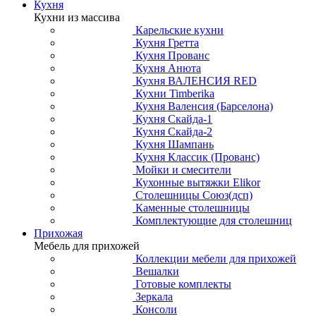
Кухня
Кухни из массива
Карельские кухни
Кухня Гретта
Кухня Прованс
Кухня Анюта
Кухня ВАЛЕНСИЯ RED
Кухни Timberika
Кухня Валенсия (Барселона)
Кухня Скайда-1
Кухня Скайда-2
Кухня Шампань
Кухня Классик (Прованс)
Мойки и смесители
Кухонные вытяжки Elikor
Столешницы Союз(дсп)
Каменные столешницы
Комплектующие для столешниц
Прихожая
Мебель для прихожей
Коллекции мебели для прихожей
Вешалки
Готовые комплекты
Зеркала
Консоли