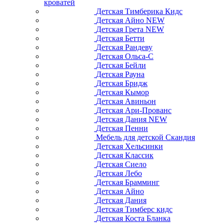
кроватей
Детская Тимберика Кидс
Детская Айно NEW
Детская Грета NEW
Детская Бетти
Детская Рандеву
Детская Ольса-С
Детская Бейли
Детская Рауна
Детская Бридж
Детская Кымор
Детская Авиньон
Детская Ари-Прованс
Детская Дания NEW
Детская Пенни
Мебель для детской Скандия
Детская Хельсинки
Детская Классик
Детская Сиело
Детская Лебо
Детская Брамминг
Детская Айно
Детская Дания
Детская Тимберс кидс
Детская Коста Бланка