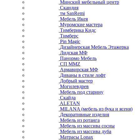
Минский мебельный центр
Скандия
тм SanRemi
Мебель Икея
Муромские мастера
Тимберика Кидс
Тимберс
Pin Magic
Дизайнерская Мебель Этажерка
Лидская МФ
Панормо Мебель
СП ММZ
Армавирская МФ
Диваны в стиле лофт
Добрый мастер
Могилевдрев
Мебель под старину
Скайда
ALETAN
MILANA (мебель из бука и ясеня)
Декоративные изделия
Мебель из ротанга
Мебель из массива сосны
Мебель из массива дуба
Матрасы Lonax