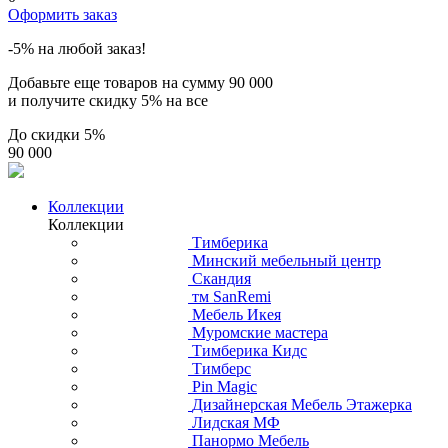
Оформить заказ
-5% на любой заказ!
Добавьте еще товаров на сумму
90 000
и получите скидку
5% на все
До скидки
5%
90 000
Коллекции
Коллекции
Тимберика
Минский мебельный центр
Скандия
тм SanRemi
Мебель Икея
Муромские мастера
Тимберика Кидс
Тимберс
Pin Magic
Дизайнерская Мебель Этажерка
Лидская МФ
Панормо Мебель