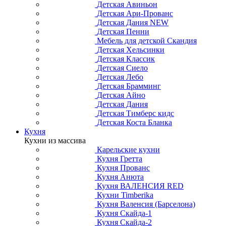
Детская Авиньон
Детская Ари-Прованс
Детская Дания NEW
Детская Пенни
Мебель для детской Скандия
Детская Хельсинки
Детская Классик
Детская Сиело
Детская Лебо
Детская Брамминг
Детская Айно
Детская Дания
Детская Тимберс кидс
Детская Коста Бланка
Кухня
Кухни из массива
Карельские кухни
Кухня Гретта
Кухня Прованс
Кухня Анюта
Кухня ВАЛЕНСИЯ RED
Кухни Timberika
Кухня Валенсия (Барселона)
Кухня Скайда-1
Кухня Скайда-2