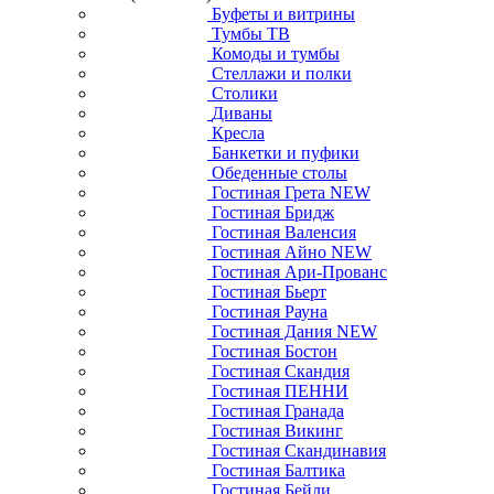
Буфеты и витрины
Тумбы ТВ
Комоды и тумбы
Стеллажи и полки
Столики
Диваны
Кресла
Банкетки и пуфики
Обеденные столы
Гостиная Грета NEW
Гостиная Бридж
Гостиная Валенсия
Гостиная Айно NEW
Гостиная Ари-Прованс
Гостиная Бьерт
Гостиная Рауна
Гостиная Дания NEW
Гостиная Бостон
Гостиная Скандия
Гостиная ПЕННИ
Гостиная Гранада
Гостиная Викинг
Гостиная Скандинавия
Гостиная Балтика
Гостиная Бейли