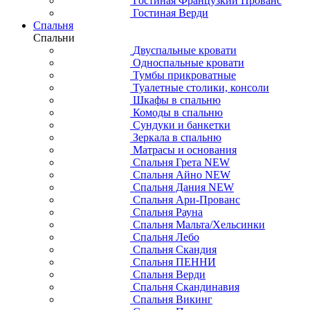
Гостиная Французкий Прованс
Гостиная Верди
Спальня
Спальни
Двуспальные кровати
Односпальные кровати
Тумбы прикроватные
Туалетные столики, консоли
Шкафы в спальню
Комоды в спальню
Сундуки и банкетки
Зеркала в спальню
Матрасы и основания
Спальня Грета NEW
Спальня Айно NEW
Спальня Дания NEW
Спальня Ари-Прованс
Спальня Рауна
Спальня Мальта/Хельсинки
Спальня Лебо
Спальня Скандия
Спальня ПЕННИ
Спальня Верди
Спальня Скандинавия
Спальня Викинг