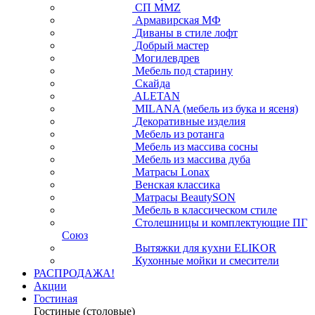
СП ММZ
Армавирская МФ
Диваны в стиле лофт
Добрый мастер
Могилевдрев
Мебель под старину
Скайда
ALETAN
MILANA (мебель из бука и ясеня)
Декоративные изделия
Мебель из ротанга
Мебель из массива сосны
Мебель из массива дуба
Матрасы Lonax
Венская классика
Матрасы BeautySON
Мебель в классическом стиле
Столешницы и комплектующие ПГ
Союз
Вытяжки для кухни ELIKOR
Кухонные мойки и смесители
РАСПРОДАЖА!
Акции
Гостиная
Гостиные (столовые)