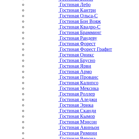
Гостиная Лебо
Гостиная Кантри
Гостиная Ольса-С
Гостиная Бон Вояж
Гостиная Квадро-С
Гостиная Брамминг
Гостиная Рандеву
Гостиная Форест
Гостиная Форест Графит
Гостиная Оникс
Гостиная Брусно
Гостиная Ярви
Гостиная Армо
Гостиная Прованс
Гостиная Калипсо
Гостиная Мексика
Гостиная Роллер
Гостиная Аледжи
Гостиная Эрика
Гостиная Сканди
Гостиная Кымор
Гостиная Мэнсон
Гостиная Авиньон
Гостиная Римини
Гостиная Верона