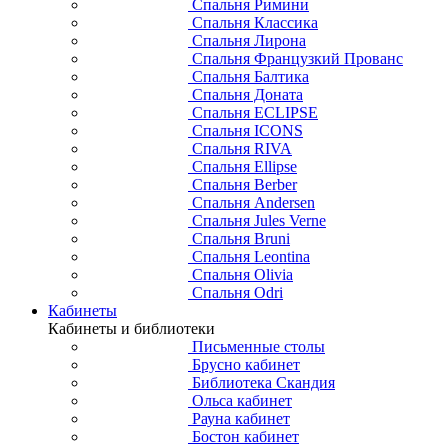
Спальня Римини
Спальня Классика
Спальня Лирона
Спальня Французкий Прованс
Спальня Балтика
Спальня Доната
Спальня ECLIPSE
Спальня ICONS
Спальня RIVA
Спальня Ellipse
Спальня Berber
Спальня Andersen
Спальня Jules Verne
Спальня Bruni
Спальня Leontina
Спальня Olivia
Спальня Odri
Кабинеты
Кабинеты и библиотеки
Письменные столы
Брусно кабинет
Библиотека Скандия
Ольса кабинет
Рауна кабинет
Бостон кабинет