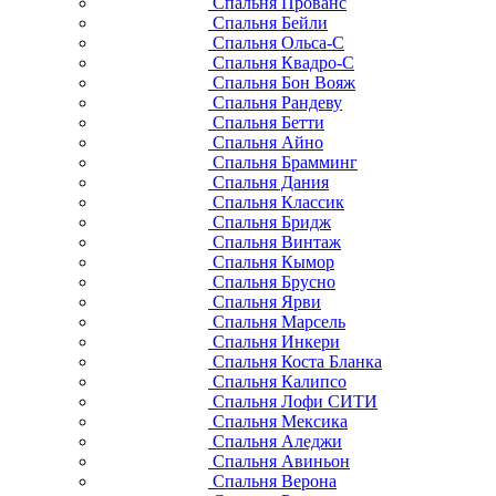
Спальня Прованс
Спальня Бейли
Спальня Ольса-С
Спальня Квадро-С
Спальня Бон Вояж
Спальня Рандеву
Спальня Бетти
Спальня Айно
Спальня Брамминг
Спальня Дания
Спальня Классик
Спальня Бридж
Спальня Винтаж
Спальня Кымор
Спальня Брусно
Спальня Ярви
Спальня Марсель
Спальня Инкери
Спальня Коста Бланка
Спальня Калипсо
Спальня Лофи СИТИ
Спальня Мексика
Спальня Аледжи
Спальня Авиньон
Спальня Верона