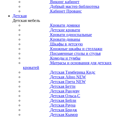
Викинг кабинет
Добрый мастер библиотека
Кабинет Прованс
Детская
Детская мебель
Кровати домики
Детские кровати
Кровати односпальные
Кровати-диваны
Шкафы в детскую
Книжные шкафы и стеллажи
Письменные столы и стулья
Комоды и тумбы
Матрасы и основания для детских
кроватей
Детская Тимберика Кидс
Детская Айно NEW
Детская Грета NEW
Детская Бетти
Детская Рандеву
Детская Ольса-С
Детская Бейли
Детская Рауна
Детская Бридж
Детская Кымор