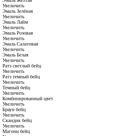
Эмаль Жёлтая
Увеличить
Эмаль Зелёная
Увеличить
Эмаль Лайм
Увеличить
Эмаль Розовая
Увеличить
Эмаль Салатовая
Увеличить
Эмаль Белая
Увеличить
Ратэ светлый бейц
Увеличить
Ратэ темный бейц
Увеличить
Темный бейц
Увеличить
Комбинированный цвет
Увеличить
Браун бейц
Увеличить
Скандик бейц
Увеличить
Магони бейц