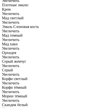
Увеличить
Плотные эмали:
Крем
Увеличить
Мад светлый
Увеличить
Эмаль Слоновая кость
Увеличить
Мад темный
Увеличить
Мад хаки
Увеличить
Орхидея
Увеличить
Серый жемчуг
Увеличить
Серый
Увеличить
Корфи светлый
Увеличить
Корфи тёмный
Увеличить
Морин тёмный
Увеличить
Скандик белый