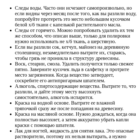
Следы воды. Часто они исчезают самопроизвольно, но
если видны через месяц после того, как вы разлили воду,
попробуйте протереть это место небольшим кусочком
белой х/б ткани с капелькой растительного масла.
Следы от горячего. Можно попробовать удалить их тем
же способом, что описан выше, только для полировки
нужно использовать не х/б ткань, а шерстяную.
Если вы разлили сок, кетчуп, майонез на деревянную
столешницу, незамедлительно вытрите их, стараясь,
чтобы грязь не проникла в структуру древесины.
Воск, стеарин, смола. Удалить получится только свежее
пятно. Заверните кусочек льда в салфетку и протрите
место загрязнения. Когда вещество затвердеет,
соскребите его антипригарным шпателем.
Алкоголь, спиртосодержащие вещества. Вытрите то, что
разлили, и дайте этому месту высохнуть
самостоятельно, алкоголь испарится.
Краска на водной основе. Вытрите ее влажной
тряпочкой сразу же после попадания на древесину.
Краска на масляной основе. Нужно дождаться, когда она
полностью высохнет, а затем аккуратно убрать капли
краски с помощью шпателя.
Лак для ногтей, жидкость для снятия лака. Это опасные
растворители, поэтому их нельзя вытирать, а нужно